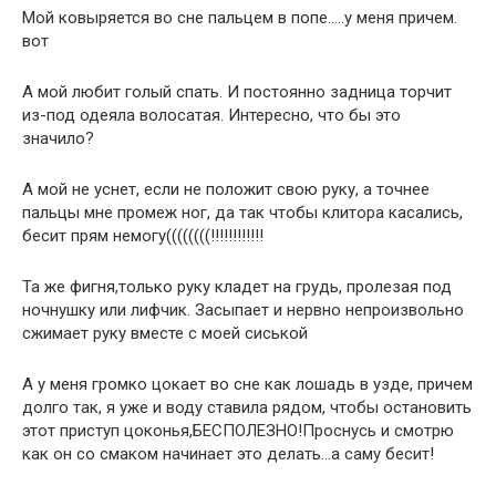
Мой ковыряется во сне пальцем в попе…..у меня причем.
вот
А мой любит голый спать. И постоянно задница торчит
из-под одеяла волосатая. Интересно, что бы это
значило?
А мой не уснет, если не положит свою руку, а точнее
пальцы мне промеж ног, да так чтобы клитора касались,
бесит прям немогу((((((((!!!!!!!!!!!!
Та же фигня,только руку кладет на грудь, пролезая под
ночнушку или лифчик. Засыпает и нервно непроизвольно
сжимает руку вместе с моей сиськой
А у меня громко цокает во сне как лошадь в узде, причем
долго так, я уже и воду ставила рядом, чтобы остановить
этот приступ цоконья,БЕСПОЛЕЗНО!Проснусь и смотрю
как он со смаком начинает это делать…а саму бесит!