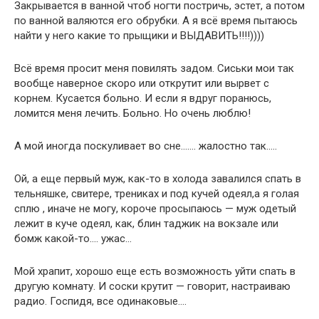
Закрывается в ванной чтоб ногти постричь, эстет, а потом
по ванной валяются его обрубки. А я всё время пытаюсь
найти у него какие то прыщики и ВЫДАВИТЬ!!!!))))
Всё время просит меня повилять задом. Сиськи мои так
вообще наверное скоро или открутит или вырвет с
корнем. Кусается больно. И если я вдруг поранюсь,
ломится меня лечить. Больно. Но очень люблю!
А мой иногда поскуливает во сне……. жалостно так…..
Ой, а еще первый муж, как-то в холода завалился спать в
тельняшке, свитере, трениках и под кучей одеял,а я голая
сплю , иначе не могу, короче просыпаюсь — муж одетый
лежит в куче одеял, как, блин таджик на вокзале или
бомж какой-то…. ужас…
Мой храпит, хорошо еще есть возможность уйти спать в
другую комнату. И соски крутит — говорит, настраиваю
радио. Госпидя, все одинаковые….