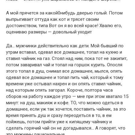
А мой прячется за какой0нибудь дверью голый. Потом
выпрыгивает оттуда как кот и трясет своим
достоинством, типа Вот он я во всей красе! Хвалю его,
оцениваю размеры — довольный уходит
Да… мужчинки действительно как дети. Мой бывший по
утрам вставал, одевал все домашнее, топал на кухню и
ставил чайник на газ. Стоял над ним, пока тот не закипит,
потом заваривал чай и топал на горшок курить. Опосля
этого топал в душ, снимал все домашнее, мылся, опять
одевал все домашнее и топал пить чай, который к тому
времени уже остывал нахрен и он опять ставил чайник,
над которым опять загорал. Короче, полтора часа
сборов на работу каждое утро — мне при этом хватало 15
минут: на душ, макияж и кофе. ТО, что можно одеться в
домашнее, если уж так хочется, поставить чайник, за это
время принять душ и сразу переодеться в то, в ем
пойжешь, потом прийти уже к кипящему чайнику и
сделать горячий чай он не догадывался… А говорят, что
это мужчины рациональные…