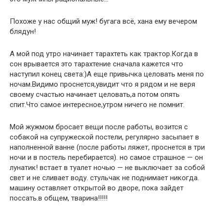
Похоже у нас общий муж! бугага всё, хана ему вечером
блядун!
А мой под утро начинает тарахтеть как трактор.Когда в
сон врывается это тарахтение сначала кажется что
наступил конец света:)А еще привычка целовать меня по
ночам.Видимо проснется,увидит что я рядом и не веря
своему счастью начинает целовать,а потом опять
спит.Что самое интересное,утром ничего не помнит.
Мой жужмом бросает вещи после работы, возится с
собакой на супружеской постели, регулярно засыпает в
наполненной ванне (после работы ляжет, проснется в три
ночи и в постель перебирается). но самое страшное — он
лунатик! встает в туалет ночью — не выключает за собой
свет и не сливает воду. стульчак не поднимает никогда.
машину оставляет открытой во дворе, пока зайдет
поссать.в общем, тварина!!!!!