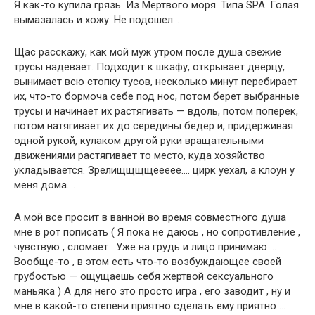
Я как-то купила грязь. Из Мертвого моря. Типа SPA. Голая
вымазалась и хожу. Не подошел…
Щас расскажу, как мой муж утром после душа свежие
трусы надевает. Подходит к шкафу, открывает дверцу,
вынимает всю стопку тусов, несколько минут перебирает
их, что-то бормоча себе под нос, потом берет выбранные
трусы и начинает их растягивать — вдоль, потом поперек,
потом натягивает их до середины бедер и, придерживая
одной рукой, кулаком другой руки вращательными
движениями растягивает то место, куда хозяйство
укладывается. Зрелищщщщеееее…. цирк уехал, а клоун у
меня дома….
А мой все просит в ванной во время совместного душа
мне в рот пописать ( Я пока не даюсь , но сопротивление ,
чувствую , сломает . Уже на грудь и лицо принимаю …
Вообще-то , в этом есть что-то возбуждающее своей
грубостью — ощущаешь себя жертвой сексуального
маньяка ) А для него это просто игра , его заводит , ну и
мне в какой-то степени приятно сделать ему приятно …