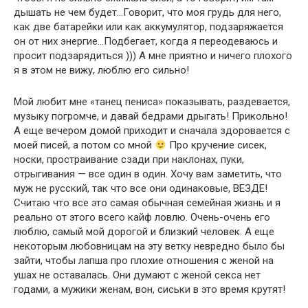
дышать не чем будет…Говорит, что моя грудь для него,
как две батарейки или как аккумулятор, подзаряжается
он от них энергие…Подбегает, когда я переодеваюсь и
просит подзарядиться ))) А мне приятно и ничего плохого
я в этом не вижу, люблю его сильно!
Мой любит мне «танец пениса» показывать, раздевается,
музыку погромче, и давай бедрами дрыгать! Прикольно!
А еще вечером домой приходит и сначала здоровается с
моей писей, а потом со мной
Про кручение сисек,
носки, простраивание сзади при наклонах, пуки,
отрыгивания — все один в один. Хочу вам заметить, что
муж не русский, так что все они одинаковые, ВЕЗДЕ!
Считаю что все это самая обычная семейная жизнь и я
реально от этого всего кайф ловлю. Очень-очень его
люблю, самый мой дорогой и близкий человек. А еще
некоторым любовницам на эту ветку невредно было бы
зайти, чтобы лапша про плохие отношения с женой на
ушах не оставалась. Они думают с женой секса нет
годами, а мужики женам, вон, сиськи в это время крутят!