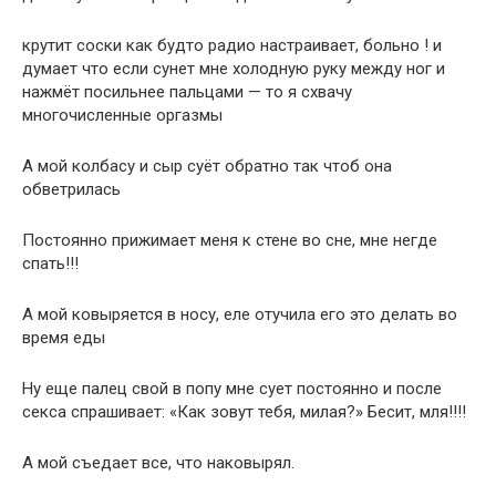
крутит соски как будто радио настраивает, больно ! и
думает что если сунет мне холодную руку между ног и
нажмёт посильнее пальцами — то я схвачу
многочисленные оргазмы
А мой колбасу и сыр суёт обратно так чтоб она
обветрилась
Постоянно прижимает меня к стене во сне, мне негде
спать!!!
А мой ковыряется в носу, еле отучила его это делать во
время еды
Ну еще палец свой в попу мне сует постоянно и после
секса спрашивает: «Как зовут тебя, милая?» Бесит, мля!!!!
А мой съедает все, что наковырял.