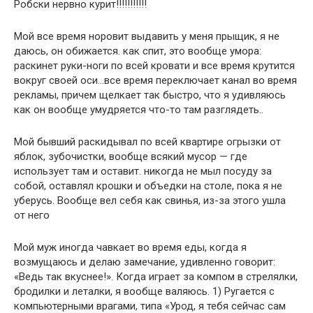
Робски нервно курит!!!!!!!!!!!
Мой все время норовит выдавить у меня прыщик, я не
даюсь, он обижается. как спит, это вообще умора:
раскинет руки-ноги по всей кровати и все время крутится
вокруг своей оси…все время переключает канал во время
рекламы, причем щелкает так быстро, что я удивляюсь
как он вообще умудряется что-то там разглядеть..
Мой бывший раскидывал по всей квартире огрызки от
яблок, зубочистки, вообще всякий мусор — где
использует там и оставит. никогда не мыл посуду за
собой, оставлял крошки и объедки на столе, пока я не
уберусь. Вообще вел себя как свинья, из-за этого ушла
от него
Мой муж иногда чавкает во время еды, когда я
возмущаюсь и делаю замечание, удивленно говорит:
«Ведь так вкуснее!». Когда играет за компом в стрелялки,
бродилки и леталки, я вообще валяюсь. 1) Ругается с
компьютерными врагами, типа «Урод, я тебя сейчас сам