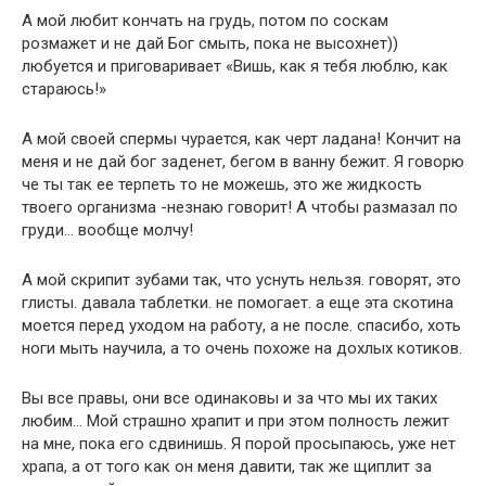
А мой любит кончать на грудь, потом по соскам
розмажет и не дай Бог смыть, пока не высохнет))
любуется и приговаривает «Вишь, как я тебя люблю, как
стараюсь!»
А мой своей спермы чурается, как черт ладана! Кончит на
меня и не дай бог заденет, бегом в ванну бежит. Я говорю
че ты так ее терпеть то не можешь, это же жидкость
твоего организма -незнаю говорит! А чтобы размазал по
груди… вообще молчу!
А мой скрипит зубами так, что уснуть нельзя. говорят, это
глисты. давала таблетки. не помогает. а еще эта скотина
моется перед уходом на работу, а не после. спасибо, хоть
ноги мыть научила, а то очень похоже на дохлых котиков.
Вы все правы, они все одинаковы и за что мы их таких
любим… Мой страшно храпит и при этом полность лежит
на мне, пока его сдвинишь. Я порой просыпаюсь, уже нет
храпа, а от того как он меня давити, так же щиплит за