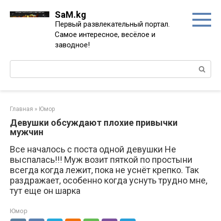
Перейти
SaM.kg
к
Первый развлекательный портал.
контенту
Самое интересное, весёлое и
заводное!
Поиск:
Главная
»
Юмор
Девушки обсуждают плохие привычки
мужчин
Все началось с поста одной девушки Не
выспалась!!! Муж возит пяткой по простыни
всегда когда лежит, пока не уснёт крепко. Так
раздражает, особенно когда уснуть трудно мне,
тут еще он шарка
Юмор