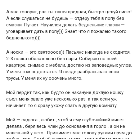
А мне говорит, раз ты такая вредная, быстро целуй писю!
А если слушаться не будешь — отдеру тебя в попу без
смазки. Пугает. Научился делать бедненькие глазки —
уговаривает дать в попу))) Знает что я пожалею такого
бедненького))))
А носки — это святоооое)) Пасьянс никогда не сходится,
2-3 носка обязательно без пары. Собираю по всей
квартире, снимаю с мебели, достаю из заповедных углов.
У меня тож недостаток. Я везде разбрасываю свои
трусы. У меня их ну ооочень много.
Мой пердит так, как будто он накануне дохлую кошку
съел. меня рвало уже несколько раз. а так если уж
начинает. то я сразу ухожу спать в другую комнату.
Мой — садюга , любит , чтоб я ему глубочайший минет
делала , беря весь член до основания в горло , а он не
маленький у него . Прижимает мне голову руками прям до