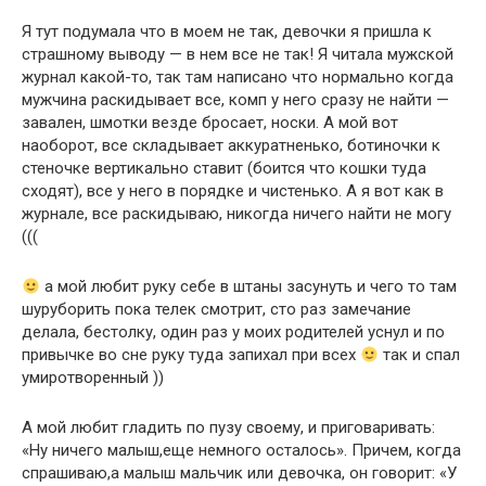
Я тут подумала что в моем не так, девочки я пришла к
страшному выводу — в нем все не так! Я читала мужской
журнал какой-то, так там написано что нормально когда
мужчина раскидывает все, комп у него сразу не найти —
завален, шмотки везде бросает, носки. А мой вот
наоборот, все складывает аккуратненько, ботиночки к
стеночке вертикально ставит (боится что кошки туда
сходят), все у него в порядке и чистенько. А я вот как в
журнале, все раскидываю, никогда ничего найти не могу
(((
а мой любит руку себе в штаны засунуть и чего то там
шуруборить пока телек смотрит, сто раз замечание
делала, бестолку, один раз у моих родителей уснул и по
привычке во сне руку туда запихал при всех
так и спал
умиротворенный ))
А мой любит гладить по пузу своему, и приговаривать:
«Ну ничего малыш,еще немного осталось». Причем, когда
спрашиваю,а малыш мальчик или девочка, он говорит: «У