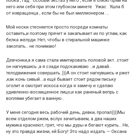
лобка , гад . Особый экстаз у него , если я блюю прям на
него или себя при этом глубоком минете . Ужас . Ушла б
от извращенца , если бы не был миллионером ….
Мой носки стесняется просто посреди комнаты
оставить,и поэтому прячет и закапывает их по углам, как
белка жёлуди. Нет, чтобы в стиральной машинке
закопать… не понимаю!
Девчонки,а я сама стала имитировать половой акт…стоит
он нагнувшись ,а я сзади подскакиваю …и давай…
телодвижения совершать..)))А он стоит нагнувшись и ржет
,как конь сивый….а ещё бывает стоит рядом письку
оголит и смотрит искоса когда я замечу и сделаю
удивленно-восхищенное лицо,и как раненый вепрь с
воплями убегает в ванную…
У меня сегодня весь рабочий день, девки, пропал))))Мы
всем отделом ржем, вслух зачитываем, а два наших
мужика краснеют, грят, что мы дуры и бегают курить… Не,
ну это правда жизни, ей Богу! Это надо издать — Оксана