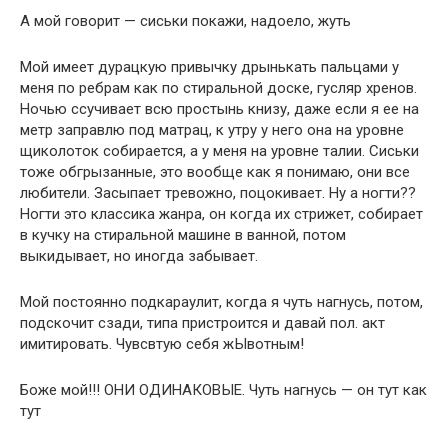
А мой говорит — сиськи покажи, надоело, жуть
Мой имеет дурацкую привычку дрынькать пальцами у
меня по ребрам как по стиральной доске, гусляр хренов.
Ночью ссучивает всю простынь книзу, даже если я ее на
метр заправлю под матрац, к утру у него она на уровне
щиколоток собирается, а у меня на уровне талии. Сиськи
тоже обгрызанные, это вообще как я понимаю, они все
любители. Засыпает тревожно, поцокивает. Ну а ногти??
Ногти это классика жанра, он когда их стрижет, собирает
в кучку на стиральной машине в ванной, потом
выкидывает, но иногда забывает.
Мой постоянно подкараулит, когда я чуть нагнусь, потом,
подскочит сзади, типа пристроится и давай пол. акт
имитировать. Чувсвтую себя жЫвотным!
Боже мой!!! ОНИ ОДИНАКОВЫЕ. Чуть нагнусь — он тут как
тут