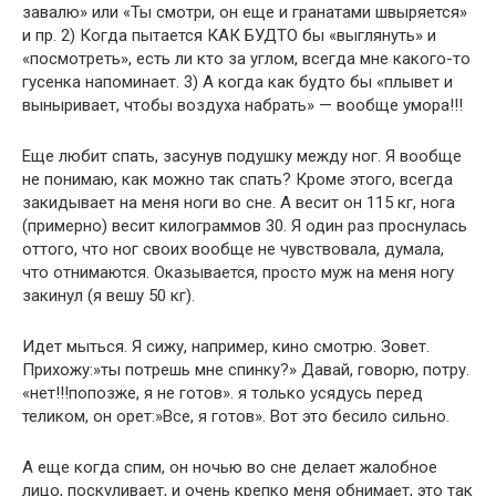
завалю» или «Ты смотри, он еще и гранатами швыряется»
и пр. 2) Когда пытается КАК БУДТО бы «выглянуть» и
«посмотреть», есть ли кто за углом, всегда мне какого-то
гусенка напоминает. 3) А когда как будто бы «плывет и
выныривает, чтобы воздуха набрать» — вообще умора!!!
Еще любит спать, засунув подушку между ног. Я вообще
не понимаю, как можно так спать? Кроме этого, всегда
закидывает на меня ноги во сне. А весит он 115 кг, нога
(примерно) весит килограммов 30. Я один раз проснулась
оттого, что ног своих вообще не чувствовала, думала,
что отнимаются. Оказывается, просто муж на меня ногу
закинул (я вешу 50 кг).
Идет мыться. Я сижу, например, кино смотрю. Зовет.
Прихожу:»ты потрешь мне спинку?» Давай, говорю, потру.
«нет!!!попозже, я не готов». я только усядусь перед
теликом, он орет:»Все, я готов». Вот это бесило сильно.
А еще когда спим, он ночью во сне делает жалобное
лицо, поскуливает, и очень крепко меня обнимает, это так