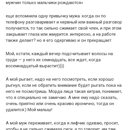
мужчин только мальчики рождаются»
еще вспомнила одну привычку мужа. когда он по
телефону разговаривает и нервный или важный разговор
получается, то так сильно сжимает свой член, и при этом
закрывает глаза или жмурится. интересно, а на работе
также делает? но я его одергиваю и он прекращает.
Мой, кстати, каждый вечер подсчитывает волосы на
груди — у него их семнадцать, все ждет, когда
восемнадцатый вырастит))))
А мой рыгает, надо на него посмотреть, если хорошо
рыгнул, если не обратить внимание будет рыгать пока на
него не посмотришь. Mорда лица такая хитрая, понимает,
что я специально не замечаю. А мне ему надо сказать,
очень приятно или очень красиво иронично, тогда он
удалится:) Мой малыш!
А мой муж переживает, когда я лифчик одеваю, просит,
чтобы я не сильно сжимала сиси, а то говорит, им там