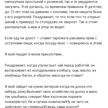
напокупала простыней с резинкой, так и те умудряется
засучить. Я не ругаюсь, со временем привыкла. В детстве,
до 12 лет спал на дивание с клопами, такая нищета была
у его родителей. Раздражает, то что если что-то открыл
(шкаф к примеру) то стопудово не закроет. Так и стоит
распахнутый, а муж в упор не видит.
Если еду не доест — ставит тарелки в раковину прям с
остатками пищи, когда посуду мою — ковыряюсь в этом(
А мой пердит в моем присутствии…
Раздражает, когда утром пьет чай перед работой, он
вытаскивает из холодильника колбасу, сыр, масло, из
хлебницы батон, и обратно никогда не ставит!
А мой зайдет на кухню вечером когда на доске,что
нибудь режу.Выложит свое хозяйство на доску и мило
так улыбаясь говорит-Мне кусочком порежте
пожалуйста!) Уж и пугала ножичком!Ну ни чего не
действует на стервеца!И ведь сама хохочу!!