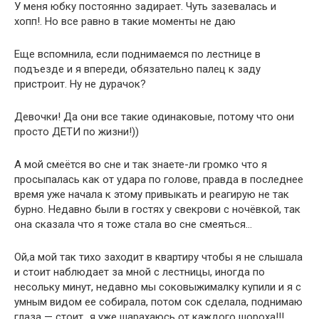
У меня юбку постоянно задирает. Чуть зазевалась и
хопп!. Но все равно в такие моменты не даю
Еще вспомнила, если поднимаемся по лестнице в
подъезде и я впереди, обязательно палец к заду
пристроит. Ну не дурачок?
Девочки! Да они все такие одинаковые, потому что они
просто ДЕТИ по жизни!))
А мой смеётся во сне и так знаете-ли громко что я
просыпалась как от удара по голове, правда в последнее
время уже начала к этому привыкать и реагирую не так
бурно. Недавно были в гостях у свекрови с ночёвкой, так
она сказала что я тоже стала во сне смеяться…
Ой,а мой так тихо заходит в квартиру чтобы я не слышала
и стоит наблюдает за мной с лестницы, иногда по
несольку минут, недавно мы соковыжималку купили и я с
умным видом ее собирала, потом сок сделала, поднимаю
глаза — стоит…я уже шарахаюсь от каждого шороха!!!