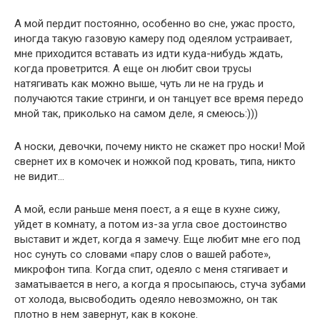
А мой пердит постоянно, особенно во сне, ужас просто,
иногда такую газовую камеру под одеялом устраивает,
мне приходится вставать из идти куда-нибудь ждать,
когда проветрится. А еще он любит свои трусы
натягивать как можно выше, чуть ли не на грудь и
получаются такие стринги, и он танцует все время передо
мной так, приколько на самом деле, я смеюсь:)))
А носки, девочки, почему никто не скажет про носки! Мой
свернет их в комочек и ножкой под кровать, типа, никто
не видит…
А мой, если раньше меня поест, а я еще в кухне сижу,
уйдет в комнату, а потом из-за угла свое достоинство
выставит и ждет, когда я замечу. Еще любит мне его под
нос сунуть со словами «пару слов о вашей работе»,
микрофон типа. Когда спит, одеяло с меня стягивает и
заматывается в него, а когда я просыпаюсь, стуча зубами
от холода, высвободить одеяло невозможно, он так
плотно в нем завернут, как в коконе.