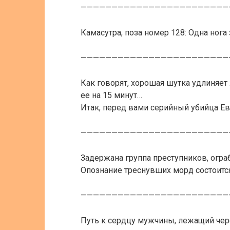
————————————————————————
Камасутра, поза номер 128: Одна нога 
————————————————————————
Как говорят, хорошая шутка удлиняет 
ее на 15 минут…
Итак, перед вами серийный убийца Ев
————————————————————————
Задержана группа преступников, огр
Опознание треснувших морд состоится
————————————————————————
Путь к сердцу мужчины, лежащий чере