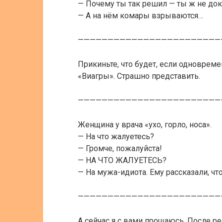
— Почему ты так решил — ты ж не док
— А на нём комары взрываются…
————————————————————————
Прикиньте, что будет, если одновреме
«Виагры». Страшно представить.
————————————————————————
Женщина у врача «ухо, горло, носа».
— На что жалуетесь?
— Громче, пожалуйста!
— НА ЧТО ЖАЛУЕТЕСЬ?
— На мужа-идиота. Ему рассказали, ч
————————————————————————
А сейчас я с вами прощаюсь. После р