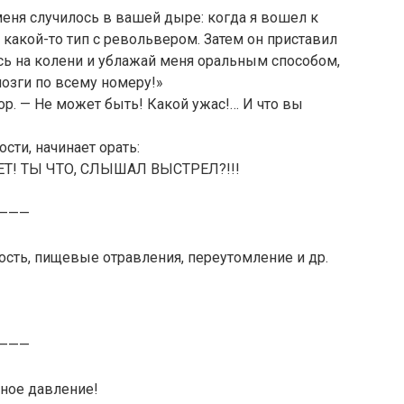
 меня случилось в вашей дыре: когда я вошел к
 какой-то тип с револьвером. Затем он приставил
ись на колени и ублажай меня оральным способом,
мозги по всему номеру!»
ор. — Не может быть! Какой ужас!… И что вы
сти, начинает орать:
Т! ТЫ ЧТО, СЛЫШАЛ ВЫСТРЕЛ?!!!
———
сть, пищевые отравления, переутомление и др.
———
ное давление!