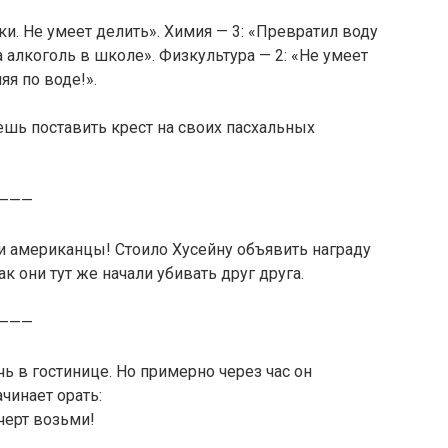
и. Не умеет делить». Химия — 3: «Превратил воду
а алкоголь в школе». Физкультура — 2: «Не умеет
яя по воде!».
ешь поставить крест на своих пасхальных
———
 американцы! Стоило Хусейну объявить награду
к они тут же начали убивать друг друга.
———
ь в гостинице. Но примерно через час он
чинает орать:
 черт возьми!