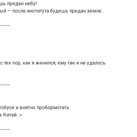
шь предан небу!
ный — после института будешь предан земле…
———
 с тех пор, как я женился, ему так и не удалось
———
тобусе и внятно пробормотать:
в Китай…»
———