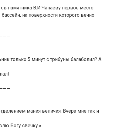
тов памятника В.И.Чапаеву первое место
бассейн, на поверхности которого вечно
———
ьник только 5 минут с трибуны балаболил? А
пал!
———
отделением мания величия. Вчера мне так и
влю Богу свечку.»