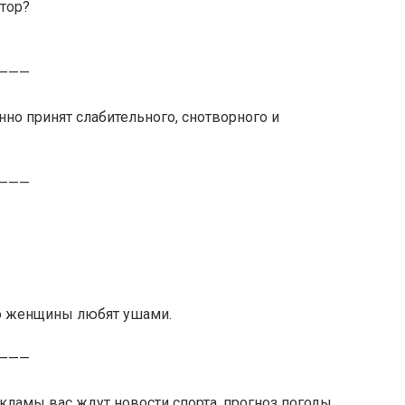
тор?
———
нно принят слабительного, снотворного и
———
то женщины любят ушами.
———
екламы вас ждут новости спорта, прогноз погоды