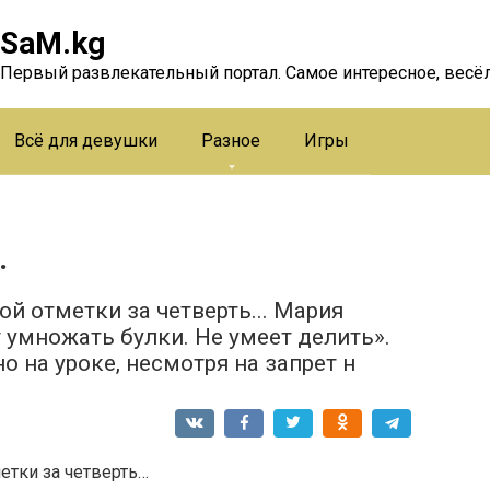
SaM.kg
Первый развлекательный портал. Самое интересное, весёл
Всё для девушки
Разное
Игры
…
й отметки за четверть... Мария
т умножать булки. Не умеет делить».
но на уроке, несмотря на запрет н
етки за четверть…