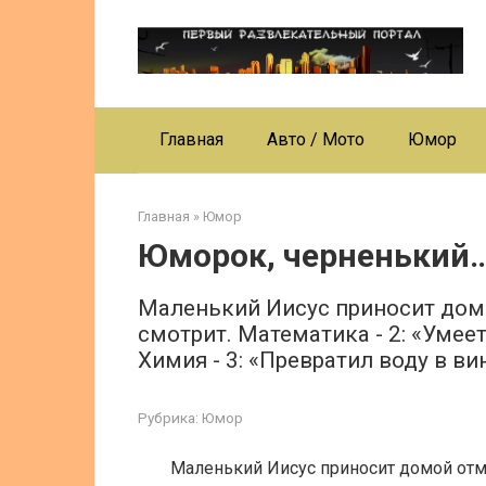
Перейти
к
контенту
Главная
Авто / Мото
Юмор
Главная
»
Юмор
Юморок, черненький
Маленький Иисус приносит домо
смотрит. Математика - 2: «Умее
Химия - 3: «Превратил воду в ви
Рубрика:
Юмор
Маленький Иисус приносит домой отм