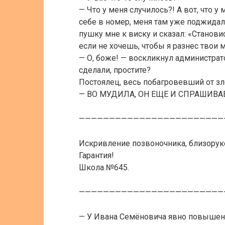
— Что у меня случилось?! А вот, что у
себе в номер, меня там уже поджидал
пушку мне к виску и сказал: «Станов
если не хочешь, чтобы я разнес твои 
— О, боже! — воскликнул администрат
сделали, простите?
Постоялец, весь побагровевший от зло
— ВО МУДИЛА, ОН ЕЩЕ И СПРАШИВАЕ
————————————————————————
Искривление позвоночника, близоруко
Гарантия!
Школа №645.
————————————————————————
— У Ивана Семёновича явно повышен