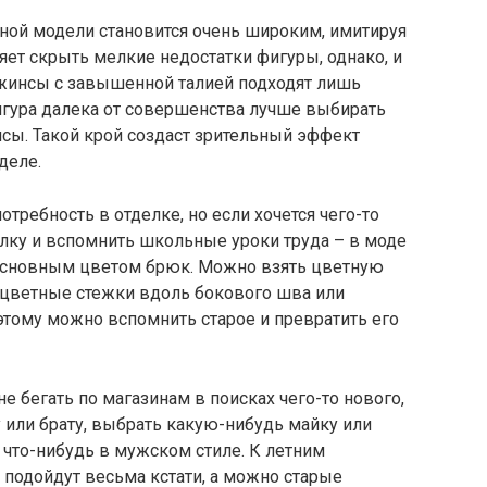
ной модели становится очень широким, имитируя
яет скрыть мелкие недостатки фигуры, однако, и
о джинсы с завышенной талией подходят лишь
игура далека от совершенства лучше выбирать
ы. Такой крой создаст зрительный эффект
деле.
требность в отделке, но если хочется чего-то
голку и вспомнить школьные уроки труда – в моде
основным цветом брюк. Можно взять цветную
ь цветные стежки вдоль бокового шва или
этому можно вспомнить старое и превратить его
 бегать по магазинам в поисках чего-то нового,
 или брату, выбрать какую-нибудь майку или
 что-нибудь в мужском стиле. К летним
одойдут весьма кстати, а можно старые