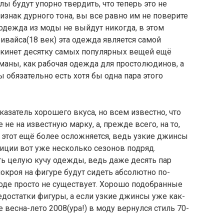
лы будут упорно твердить, что теперь это не
изнак дурного тона, вы все равно им не поверите
одежда из моды не выйдут никогда, в этом
ивайса(18 век) эта одежда является самой
покинет десятку самых популярных вещей ещё
маны, как рабочая одежда для простолюдинов, а
 обязательно есть хотя бы одна пара этого
затель хорошего вкуса, но всем известно, что
е на известную марку, а, прежде всего, на то,
 этот ещё более осложняется, ведь узкие джинсы
зиции вот уже несколько сезонов подряд.
ь целую кучу одежды, ведь даже десять пар
покроя на фигуре будут сидеть абсолютно по-
оде просто не существует. Хорошо подобранные
достатки фигуры, а если узкие джинсы уже как-
е весна-лето 2008(ура!) в моду вернулся стиль 70-