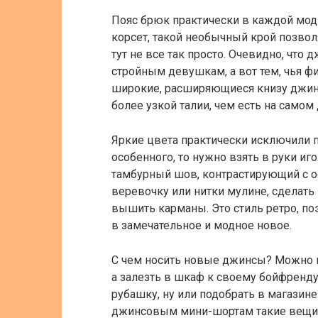
Пояс брюк практически в каждой мод
корсет, такой необычный крой позвол
тут не все так просто. Очевидно, чт
стройным девушкам, а вот тем, чья ф
широкие, расширяющиеся книзу джинс
более узкой талии, чем есть на самом 
Яркие цвета практически исключили по
особенного, то нужно взять в руки и
тамбурный шов, контрастирующий с 
веревочку или нитки мулине, сделат
вышить карманы. Это стиль ретро, по
в замечательное и модное новое.
С чем носить новые джинсы? Можно не
а залезть в шкаф к своему бойфренду
рубашку, ну или подобрать в магазине
джинсовым мини-шортам такие вещи п