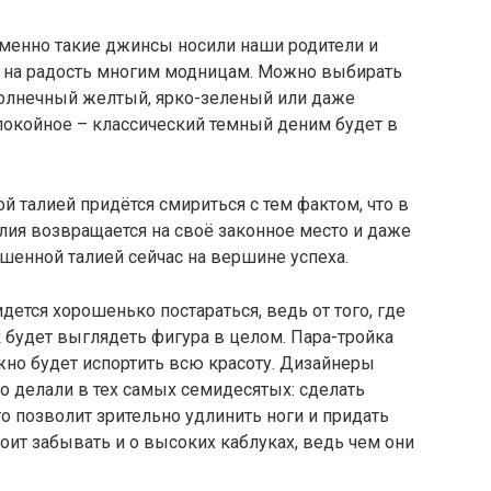
менно такие джинсы носили наши родители и
ь на радость многим модницам. Можно выбирать
солнечный желтый, ярко-зеленый или даже
спокойное – классический темный деним будет в
талией придётся смириться с тем фактом, что в
алия возвращается на своё законное место и даже
шенной талией сейчас на вершине успеха.
ется хорошенько постараться, ведь от того, где
ак будет выглядеть фигура в целом. Пара-тройка
жно будет испортить всю красоту. Дизайнеры
то делали в тех самых семидесятых: сделать
то позволит зрительно удлинить ноги и придать
оит забывать и о высоких каблуках, ведь чем они