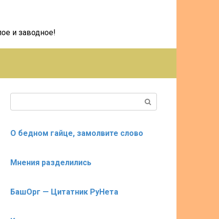
ое и заводное!
Поиск:
О бедном гайце, замолвите слово
Мнения разделились
БашОрг — Цитатник РуНета