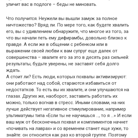
уличит вас в подлоге – беды не миновать.
Что получится. Неужели вы вышли замуж за полное
ничтожество? Вряд ли. По мере того, как будете хвалить
его, вы с удивлением обнаружите, что многое из того, за
что вы начали петь ему дифирамбы, довольно близко к
правде. А если же в общении с ребенком или в
выражении своей любви к вам супруг еще далек от
совершенства – хвалите его за это в десять раз сильней:
результаты, будьте уверены, не заставят себя долго
ждать.
А стоит ли? Есть люди, которых похвалы активизируют:
они работают над собой, стараются избавиться от
недостатков. То есть вы их хвалите, и они улучшаются на
глазах. Других же, наоборот, заставить работать их
можно, только вогнав в стресс. Иными словами, на них
лучше действует негативное стимулирование, например
ультиматумы типа «Если ты не научишься …, то я …» И если
ваш муж от бесконечных похвал и комплиментов начнет
«почивать на лаврах» и со временем станет еще хуже, то
знайте: он относится как раз ко второй группе. Поэтому