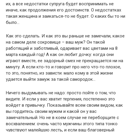
их, а все недостатки супруга будет воспринимать не
иначе, как продолжения его достоинств. О недостатках
такая женщина и заикаться-то не будет. О каких бы то ни
было…
Как это сделать. И как это вы раньше не замечали, какое
на самом деле сокровище – ваш муж? Он такой
работящий и заботливый, одаривает вас цветами на 8
марта каждый год! А как он любит дочку: когда они
играют вместе, ее задорный смех не прекращается ни на
минуту. А если кто-то и говорит про него что-то плохое,
то это, понятно, из зависти: мало кому в этой жизни
удается выйти замуж за такой самородок…
Ничего выдумывать не надо: просто пойте о том, что
видите. И если у вас хватит терпения, постепенно это
войдет в привычку. Показывайте всем своим видом, как
вы гордитесь своим мужем и какой он у вас
замечательный. Но не в коем случае не переборщите с
восхвалением: очень часто мужчины этого типа тонко
чувствуют малейшую лесть, и если ваш благоверный