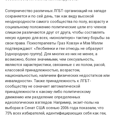
Соперничество различных ЛГБТ-организаций на западе
сохраняется и по сей день, так как виду высокой
неоднородности самого сообщества по полу, возрасту и
социальному положению политические цели его членов
слишком различаются друг от друга, чтобы составлять
некую единую для всех, «монолитную» тактику борьбы за
свои права. Психотерапевты Граз Ковзун и Мэв Мэлли
подтверждают: «Лесбиянки и геи отнюдь не образуют
[однородную группу]. Для многих из них не менее, а
возможно, более значимыми, чем сексуальность,
являются характеристики, связанные с их полом, расой,
классовой принадлежностью, возрастом,
национальностью, наличием физических недостатков или
инвалидности». Также принадлежность к ЛГБТ-
сообществу не означает автоматической
принадлежности к какому-либо политическому
движению или разделение определенных
идеологических взглядов. Например, экзит-полы на
выборах в Сенат США осенью 2006 года показали, что
75% всех избирателей, идентифицирующих себя как геи,