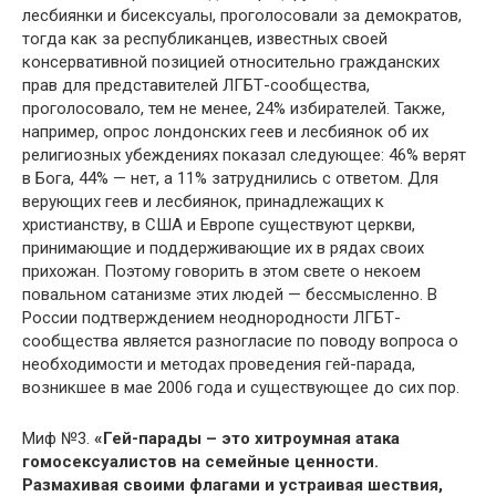
лесбиянки и бисексуалы, проголосовали за демократов,
тогда как за республиканцев, известных своей
консервативной позицией относительно гражданских
прав для представителей ЛГБТ-сообщества,
проголосовало, тем не менее, 24% избирателей. Также,
например, опрос лондонских геев и лесбиянок об их
религиозных убеждениях показал следующее: 46% верят
в Бога, 44% — нет, а 11% затруднились с ответом. Для
верующих геев и лесбиянок, принадлежащих к
христианству, в США и Европе существуют церкви,
принимающие и поддерживающие их в рядах своих
прихожан. Поэтому говорить в этом свете о некоем
повальном сатанизме этих людей — бессмысленно. В
России подтверждением неоднородности ЛГБТ-
сообщества является разногласие по поводу вопроса о
необходимости и методах проведения гей-парада,
возникшее в мае 2006 года и существующее до сих пор.
Миф №3.
«Гей-парады – это хитроумная атака
гомосексуалистов на семейные ценности.
Размахивая своими флагами и устраивая шествия,