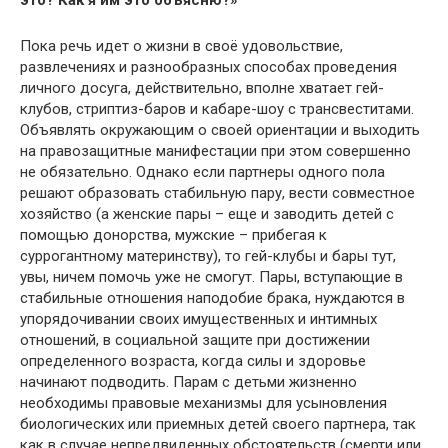
это? Как я им это объясню?»
Пока речь идет о жизни в своё удовольствие,
развлечениях и разнообразных способах проведения
личного досуга, действительно, вполне хватает гей-
клубов, стриптиз-баров и кабаре-шоу с трансвеститами.
Объявлять окружающим о своей ориентации и выходить
на правозащитные манифестации при этом совершенно
не обязательно. Однако если партнеры одного пола
решают образовать стабильную пару, вести совместное
хозяйство (а женские пары – еще и заводить детей с
помощью донорства, мужские – прибегая к
суррогантному материнству), то гей-клубы и бары тут,
увы, ничем помочь уже не смогут. Пары, вступающие в
стабильные отношения наподобие брака, нуждаются в
упорядочивании своих имущественных и интимных
отношений, в социальной защите при достижении
определенного возраста, когда силы и здоровье
начинают подводить. Парам с детьми жизненно
необходимы правовые механизмы для усыновления
биологических или приемных детей своего партнера, так
как в случае непредвиденных обстоятельств (смерти или