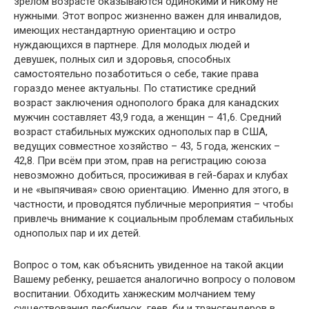
зрелом возрасте оказываются одинокими и никому не
нужными. Этот вопрос жизненно важен для инвалидов,
имеющих нестандартную ориентацию и остро
нуждающихся в партнере. Для молодых людей и
девушек, полных сил и здоровья, способных
самостоятельно позаботиться о себе, такие права
гораздо менее актуальны. По статистике средний
возраст заключения однополого брака для канадских
мужчин составляет 43,9 года, а женщин – 41,6. Средний
возраст стабильных мужских однополых пар в США,
ведущих совместное хозяйство – 43, 5 года, женских –
42,8. При всём при этом, прав на регистрацию союза
невозможно добиться, просиживая в гей-барах и клубах
и не «выпячивая» свою ориентацию. Именно для этого, в
частности, и проводятся публичные мероприятия – чтобы
привлечь внимание к социальным проблемам стабильных
однополых пар и их детей.
Вопрос о том, как объяснить увиденное на такой акции
Вашему ребенку, решается аналогично вопросу о половом
воспитании. Обходить ханжеским молчанием тему
существования лесбиянок, геев, би и трансгендеров в