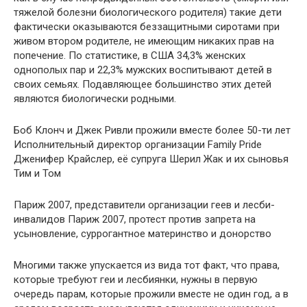
тяжелой болезни биологического родителя) такие дети
фактически оказываются беззащитными сиротами при
живом втором родителе, не имеющим никаких прав на
попечение. По статистике, в США 34,3% женских
однополых пар и 22,3% мужских воспитывают детей в
своих семьях. Подавляющее большинство этих детей
являются биологически родными.
Боб Клонч и Джек Ривли прожили вместе более 50-ти лет
Исполнительный директор организации Family Pride
Дженифер Крайслер, её супруга Шерил Жак и их сыновья
Тим и Том
Париж 2007, представители организации геев и лесби-
инвалидов Париж 2007, протест против запрета на
усыновление, суррогантное материнство и донорство
Многими также упускается из вида тот факт, что права,
которые требуют геи и лесбиянки, нужны в первую
очередь парам, которые прожили вместе не один год, а в