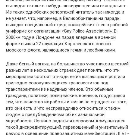
выглядят сколько-нибудь шокирующее или скандально.
Из таких однобоких репортажей читатель так никогда и
не узнает, что, например, в Великобритании на парады
выходит специальный отряд полицейских-геев в рабочей
униформе от организации «Gay Police Association». В
2006-м году в Лондоне на парад впервые в военной
форме вышли 22 служащих Королевского военно-
морского флота, являющиеся геями и лесбиянками.
Даже беглый взгляд на большинство участников шествий
разных лет в нескольких странах дает понять, что эти
мероприятия состоят отнюдь не из шагающих в ряд или
прилюдно совокупляющихся трансвеститов под
транспарантами из надувных членов. Это обычные
граждане, политики, полицейские, военные, гордящиеся
тем, что качество их работы и жизни не страдает от того,
кто они есть и что несправедливо относиться к таким
людям с предубеждениями об их изначальной
ущербности. Логично задаться вопросом: кому выгоден
такой дискредитирующий, перекошенный и унизительный
ракурс в освещении правозащитных манифестаций ЛГБТ-