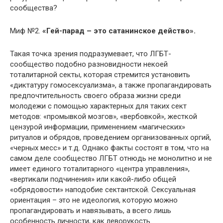
сообщества?
Миф №2.
«Гей-парад – это сатанинское действо».
Такая точка зрения подразумевает, что ЛГБТ-
сообщество подобно разновидности некоей
тоталитарной секты, которая стремится установить
«диктатуру гомосексуализма», а также пропагандировать
предпочтительность своего образа жизни среди
молодежи с помощью характерных для таких сект
методов: «промывкой мозгов», «вербовкой», жесткой
цензурой информации, применением «магических»
ритуалов и обрядов, проведением организованных оргий,
«черных месс» и т.д. Однако факты состоят в том, что на
самом деле сообщество ЛГБТ отнюдь не монолитно и не
имеет единого тоталитарного «центра управления»,
«вертикали подчинения» или какой-либо общей
«обрядовости» наподобие сектантской. Сексуальная
ориентация – это не идеология, которую можно
пропагандировать и навязывать, а всего лишь
особенность личности, как леворукость.