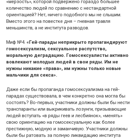
«мерзость», которой подвержено гораздо большее
количество людей по сравнению с нестандартной
ориентацией? Нет, ничего подобного мы не слышим.
Вместо этого на повестке дня – гневная травля
меньшинств, а не института разводов.
Миф №4.
«Гей-парады неприкрыто пропагандируют
гомосексуализм, сексуальное распутство,
моральную деградацию. Гомосексуалисты активно
вовлекают молодых людей в свои ряды. Им не
нужны никакие «права», им нужны только новые
мальчики для секса».
Даже если бы пропаганда гомосексуализма на гей-
парадах существовала, в чем конкретно она могла бы
состоять? Во-первых, участники должны были бы нести
транспаранты или выкрикивать лозунги, призывающие
людей вступать «в ряды геев и лесбиянок», «менять»
свою ориентацию на гомосексуальную как более
престижную, модную и заманчивую. Участники должны
были бы ратовать за полную ликвидацию института