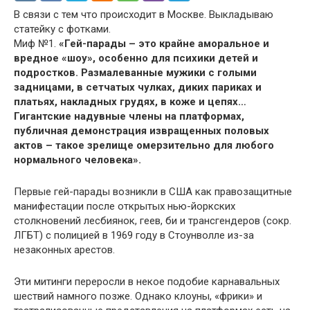
В связи с тем что происходит в Москве. Выкладываю
статейку с фотками.
Миф №1.
«Гей-парады – это крайне аморальное и
вредное «шоу», особенно для психики детей и
подростков. Размалеванные мужики с голыми
задницами, в сетчатых чулках, диких париках и
платьях, накладных грудях, в коже и цепях…
Гигантские надувные члены на платформах,
публичная демонстрация извращенных половых
актов – такое зрелище омерзительно для любого
нормального человека».
Первые гей-парады возникли в США как правозащитные
манифестации после открытых нью-йоркских
столкновений лесбиянок, геев, би и трансгендеров (сокр.
ЛГБТ) с полицией в 1969 году в Стоунволле из-за
незаконных арестов.
Эти митинги переросли в некое подобие карнавальных
шествий намного позже. Однако клоуны, «фрики» и