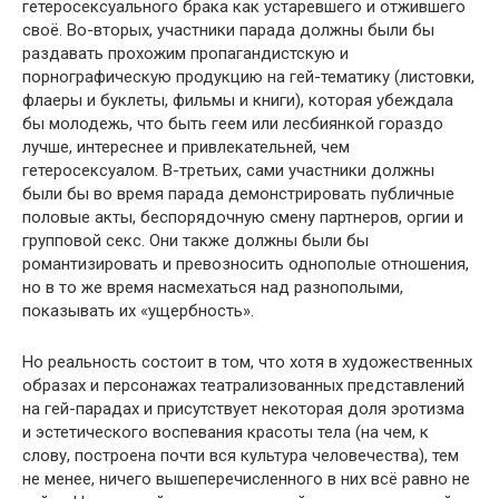
гетеросексуального брака как устаревшего и отжившего
своё. Во-вторых, участники парада должны были бы
раздавать прохожим пропагандистскую и
порнографическую продукцию на гей-тематику (листовки,
флаеры и буклеты, фильмы и книги), которая убеждала
бы молодежь, что быть геем или лесбиянкой гораздо
лучше, интереснее и привлекательней, чем
гетеросексуалом. В-третьих, сами участники должны
были бы во время парада демонстрировать публичные
половые акты, беспорядочную смену партнеров, оргии и
групповой секс. Они также должны были бы
романтизировать и превозносить однополые отношения,
но в то же время насмехаться над разнополыми,
показывать их «ущербность».
Но реальность состоит в том, что хотя в художественных
образах и персонажах театрализованных представлений
на гей-парадах и присутствует некоторая доля эротизма
и эстетического воспевания красоты тела (на чем, к
слову, построена почти вся культура человечества), тем
не менее, ничего вышеперечисленного в них всё равно не