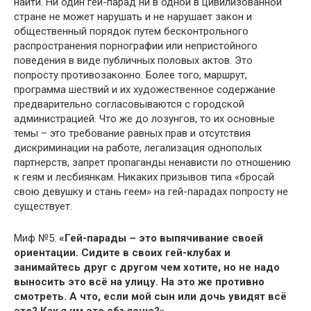
найти. Ни один гей-парад ни в одной в цивилизованной
стране не может нарушать и не нарушает закон и
общественный порядок путем бесконтрольного
распространения порнографии или непристойного
поведения в виде публичных половых актов. Это
попросту противозаконно. Более того, маршрут,
программа шествий и их художественное содержание
предварительно согласовываются с городской
администрацией. Что же до лозунгов, то их основные
темы – это требование равных прав и отсутствия
дискриминации на работе, легализация однополых
партнерств, запрет пропаганды ненависти по отношению
к геям и лесбиянкам. Никаких призывов типа «бросай
свою девушку и стань геем» на гей-парадах попросту не
существует.
Миф №5.
«Гей-парады – это выпячивание своей
ориентации. Сидите в своих гей-клубах и
занимайтесь друг с другом чем хотите, но не надо
выносить это всё на улицу. На это же противно
смотреть. А что, если мой сын или дочь увидят всё