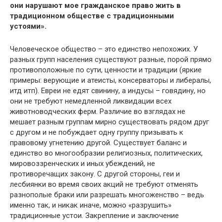
они нарушают мое гражданское право жить в
традиционном обществе с традиционными
устоями».
Человеческое общество – это единство непохожих. У
разных групп населения существуют разные, порой прямо
противоположные по сути, ценности и традиции (яркие
примеры: верующие и атеисты, консерваторы и либералы,
итд итп). Евреи не едят свинину, а индусы – говядину, но
они не требуют немедленной ликвидации всех
животноводческих ферм. Различие во взглядах не
мешает разным группам мирно существовать рядом друг
с другом и не побуждает одну группу призывать к
правовому угнетению другой. Существует баланс и
единство во многообразии религиозных, политических,
мировоззренческих и иных убеждений, не
противоречащих закону. С другой стороны, геи и
лесбиянки во время своих акций не требуют отменять
разнополые браки или разрешать многоженство – ведь
именно так, и никак иначе, можно «разрушить»
традиционные устои. Закрепление и заключение