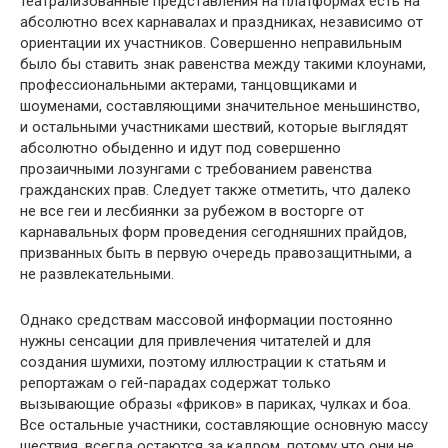
театрализованные представления на платформах есть на
абсолютно всех карнавалах и праздниках, независимо от
ориентации их участников. Совершенно неправильным
было бы ставить знак равенства между такими клоунами,
профессиональными актерами, танцовщиками и
шоуменами, составляющими значительное меньшинство,
и остальными участниками шествий, которые выглядят
абсолютно обыденно и идут под совершенно
прозаичными лозунгами с требованием равенства
гражданских прав. Следует также отметить, что далеко
не все геи и лесбиянки за рубежом в восторге от
карнавальных форм проведения сегодняшних прайдов,
призванных быть в первую очередь правозащитными, а
не развлекательными.
Однако средствам массовой информации постоянно
нужны сенсации для привлечения читателей и для
создания шумихи, поэтому иллюстрации к статьям и
репортажам о гей-парадах содержат только
вызывающие образы «фриков» в париках, чулках и боа.
Все остальные участники, составляющие основную массу
шествия, всегда остаются за кадром, потому что они не