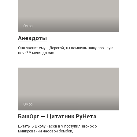
Юмор
Анекдоты
Она звонит ему: - Дорогой, ты помнишь нашу прошлую
ночь? У меня до сих
Юмор
БашОрг — Цитатник РуНета
Цитаты В школу часов в 9 поступил звонок о
минировании часовой бомбой,