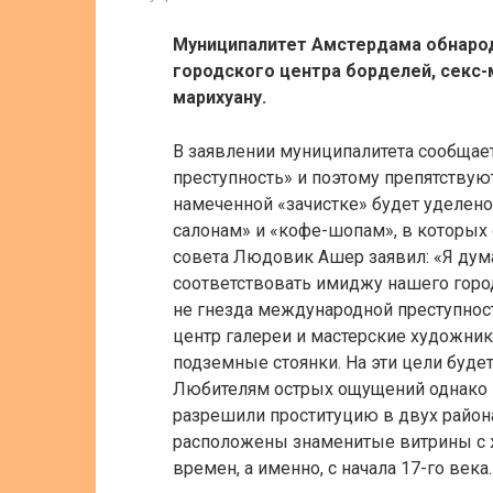
Муниципалитет Амстердама обнаро
городского центра борделей, секс-
марихуану.
В заявлении муниципалитета сообщае
преступность» и поэтому препятствую
намеченной «зачистке» будет уделен
салонам» и «кофе-шопам», в которых 
совета Людовик Ашер заявил: «Я дума
соответствовать имиджу нашего город
не гнезда международной преступност
центр галереи и мастерские художнико
подземные стоянки. На эти цели буде
Любителям острых ощущений однако н
разрешили проституцию в двух районах
расположены знаменитые витрины с 
времен, а именно, с начала 17-го века.