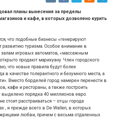
довал планы вынесения за пределы
магазинов и кафе, в которых дозволено курить
тся, что подобные бизнесы «генерируют
т развитию туризма. Особое внимание в
о залам игровых автоматов, «массажным
открыто продают марихуану. Член городского
ю, что новые правила будут более
а в качестве толерантного и безумного места, а
и». Вместо борделей город намерен перенести в
в, кафе и рестораны, а также построить
т выделено порядка 40 миллионов евро.
е стоит расстраиваться – отцы города
 , и прежде всего в De Wallen, в которых
жрицами любви, причем с весьма отдаленных