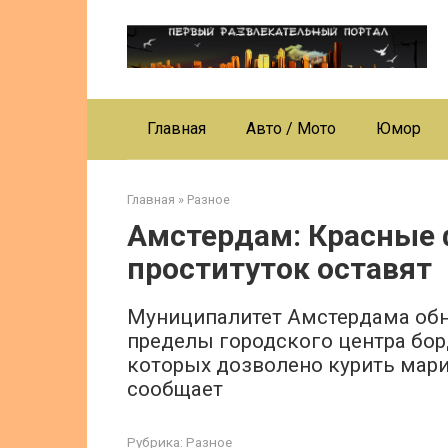
Перейти
к
контенту
Главная
Авто / Мото
Юмор
Главная
»
Разное
Амстердам: Красные 
проституток оставят
Муниципалитет Амстердама обн
пределы городского центра борд
которых дозволено курить мари
сообщает
Рубрика:
Разное