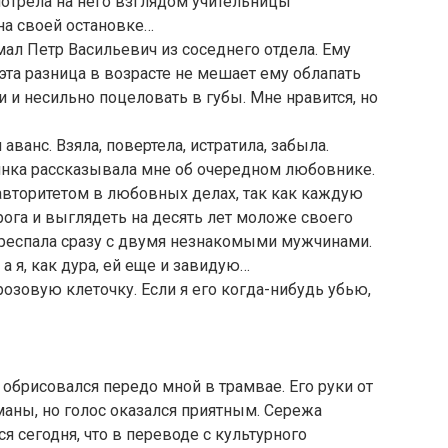
мотрела на него взглядом учительницы
на своей остановке…
мал Петр Васильевич из соседнего отдела. Ему
о эта разница в возрасте не мешает ему облапать
и несильно поцеловать в губы. Мне нравится, но
анс. Взяла, повертела, истратила, забыла.
ринка рассказывала мне об очередном любовнике.
авторитетом в любовных делах, так как каждую
ога и выглядеть на десять лет моложе своего
ереспала сразу с двумя незнакомыми мужчинами.
, а я, как дура, ей еще и завидую…
озовую клеточку. Если я его когда-нибудь убью,
брисовался передо мной в трамвае. Его руки от
аны, но голос оказался приятным. Сережа
 сегодня, что в переводе с культурного