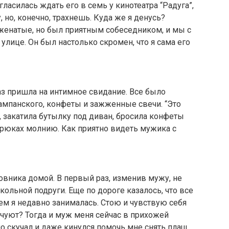
огласилась ждать его в семь у кинотеатра “Радуга”,
у, но, конечно, трахнешь. Куда же я денусь?
женатые, но был приятным собеседником, и мы с
улице. Он был настолько скромен, что я сама его
раз пришла на интимное свидание. Все было
ампанского, конфеты и зажженные свечи. “Это
и, закатила бутылку под диван, бросила конфеты
 брюках молнию. Как приятно видеть мужика с
овника домой. В первый раз, изменив мужу, не
школьной подруги. Еще по дороге казалось, что все
м я недавно занималась. Стою и чувствую себя
 чуют? Тогда и муж меня сейчас в прихожей
но скучал и даже кинулся помочь мне снять плащ.