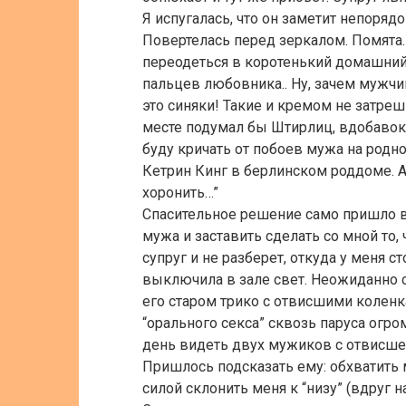
Я испугалась, что он заметит непоряд
Повертелась перед зеркалом. Помята…
переодеться в коротенький домашний 
пальцев любовника.. Ну, зачем мужчи
это синяки! Такие и кремом не затрешь
месте подумал бы Штирлиц, вдобавок 
буду кричать от побоев мужа на родно
Кетрин Кинг в берлинском роддоме. А
хоронить…”
Спасительное решение само пришло в
мужа и заставить сделать со мной то, 
супруг и не разберет, откуда у меня 
выключила в зале свет. Неожиданно с
его старом трико с отвисшими коленка
“орального секса” сквозь паруса огр
день видеть двух мужиков с отвисш
Пришлось подсказать ему: обхватить м
силой склонить меня к “низу” (вдруг 