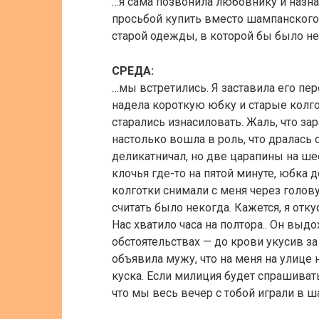
…я сама позвонила любовнику и назн
просьбой купить вместо шампанского 
старой одежды, в которой бы было не
СРЕДА:
…мы встретились. Я заставила его пе
надела короткую юбку и старые колго
старались изнасиловать. Жаль, что за
настолько вошла в роль, что дралась 
деликатничал, но две царапины на ше
клочья где-то на пятой минуте, юбка
колготки снимали с меня через голову
считать было некогда. Кажется, я отк
Нас хватило часа на полтора.. Он выдо
обстоятельствах — до крови укусив з
объявила мужу, что на меня на улице 
куска. Если милиция будет спрашивать
что мы весь вечер с тобой играли в ш