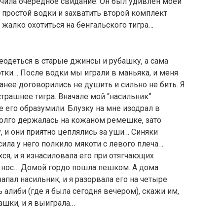
ачила очередное свидание. Он был удивлен моей
простой водки и захватить второй комплект
 жалко охотиться на бенгальского тигра…
реодеться в старые джинсы и рубашку, а сама
тки… После водки мы играли в маньяка, и меня
ранее договорились не душить и сильно не бить. Я
страшнее тигра. Вначале мой “насильник”
е его образумили. Блузку на мне изодрал в
 долго держалась на кожаном ремешке, зато
, и они приятно цеплялись за уши… Синяки
усила у него полкило мякоти с левого плеча…
хся, и я изнасиловала его при отягчающих
а нос… Домой гордо пошла пешком. А дома
напал насильник, и я разорвала его на четыре
 алиби (где я была сегодня вечером), скажи им,
ашки, и я выиграла…