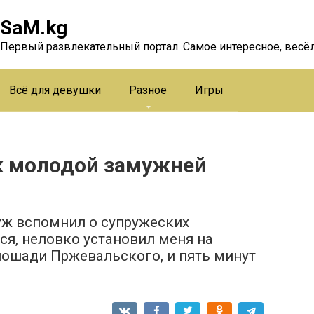
SaM.kg
Первый развлекательный портал. Самое интересное, весёл
Всё для девушки
Разное
Игры
к молодой замужней
ж вспомнил о супружеских
ся, неловко установил меня на
лошади Пржевальского, и пять минут