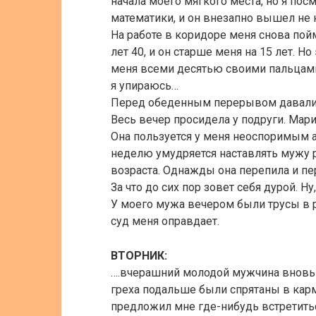
начала моего мягкого места, но я пос
математики, и он внезапно вышел не 
На работе в коридоре меня снова пой
лет 40, и он старше меня на 15 лет. Н
меня всеми десятью своими пальцами 
я упираюсь…
Перед обеденным перерывом давали ав
Весь вечер просидела у подруги. Ма
Она пользуется у меня неоспоримым 
неделю умудряется наставлять мужу р
возраста. Однажды она перепила и п
За что до сих пор зовет себя дурой. Ну
У моего мужа вечером были трусы в р
суд меня оправдает.
ВТОРНИК:
….вчерашний молодой мужчина вновь о
греха подальше были спрятаны в карм
предложил мне где-нибудь встретиться