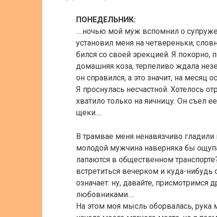
ПОНЕДЕЛЬНИК:
….ночью мой муж вспомнил о супружес
установил меня на четвереньки, слов
бился со своей эрекцией. Я покорно, п
домашняя коза, терпеливо ждала нез
он справился, а это значит, на месяц о
Я проснулась несчастной. Хотелось отр
хватило только на яичницу. Он съел 
щеки….
В трамвае меня ненавязчиво гладили по
молодой мужчина наверняка бы ощупал
лапаются в общественном транспорте
встретиться вечерком и куда-нибудь с
означает: ну, давайте, присмотримся д
любовниками….
На этом моя мысль оборвалась, рука 