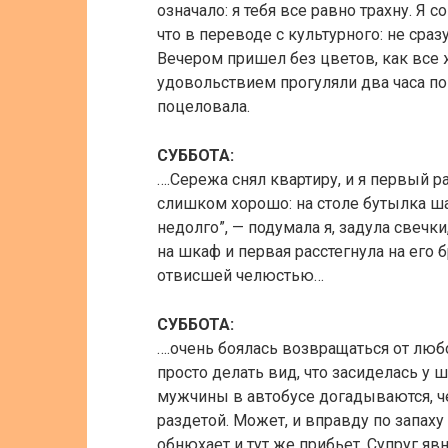
означало: я тебя все равно трахну. Я с
что в переводе с культурного: не сраз
Вечером пришел без цветов, как все 
удовольствием прогуляли два часа по 
поцеловала.
СУББОТА:
….Сережа снял квартиру, и я первый 
слишком хорошо: на столе бутылка ш
недолго”, — подумала я, задула свечк
на шкаф и первая расстегнула на его
отвисшей челюстью…
СУББОТА:
….очень боялась возвращаться от люб
просто делать вид, что засиделась у 
мужчины в автобусе догадываются, че
раздетой. Может, и вправду по запаху
обнюхает и тут же прибьет. Супруг яв