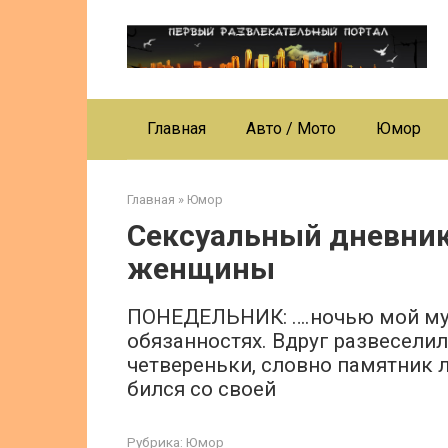
Перейти
к
контенту
Главная
Авто / Мото
Юмор
Главная
»
Юмор
Сексуальный дневни
женщины
ПОНЕДЕЛЬНИК: ….ночью мой му
обязанностях. Вдруг развеселил
четвереньки, словно памятник 
бился со своей
Рубрика:
Юмор