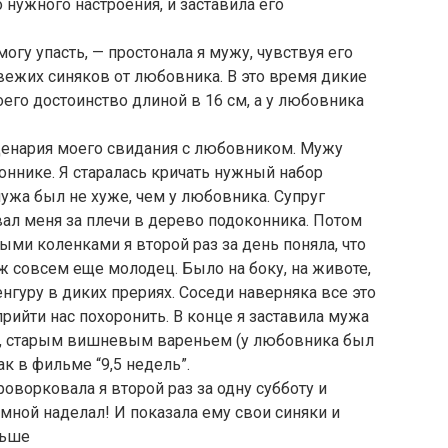
о нужного настроения, и заставила его
огу упасть, — простонала я мужу, чувствуя его
вежих синяков от любовника. В это время дикие
оего достоинство длиной в 16 см, а у любовника
 сценария моего свидания с любовником. Мужу
ннике. Я старалась кричать нужный набор
мужа был не хуже, чем у любовника. Супруг
вал меня за плечи в дерево подоконника. Потом
тыми коленками я второй раз за день поняла, что
уж совсем еще молодец. Было на боку, на животе,
енгуру в диких прериях. Соседи наверняка все это
рийти нас похоронить. В конце я заставила мужа
нь, старым вишневым вареньем (у любовника был
к в фильме “9,5 недель”.
оворковала я второй раз за одну субботу и
о мной наделал! И показала ему свои синяки и
льше