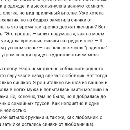
ок в одежде, и выскользнула в ванную комнату.
 слегка, но вид приличный вполне. Уже хотела
халатик, но на бедрах заметила синяки от
ны в это время так крепко держат женщин? Вот
. “Это провал, — вслух подумала я, как на моем
увидела кровяные синяки на груди и шее. — Я
м русском языке — так, как советская “родистка”
 утром соседи придут с удовольствием меня
 голову. Надо немедленно соблазнить родного
что пару часов назад сделал любовник. Вот тогда
столько синяков. Я решительно вышла из ванной и
ела в ногах мужа и попыталась найти молнию на
ми. Ее, конечно, там не было, но я добралась до
омных семейных трусов. Как неприятно в один
ей челюстью…
ой затылок руками и, так же, как любовник, с
на затылке остались синяки от любовничка).