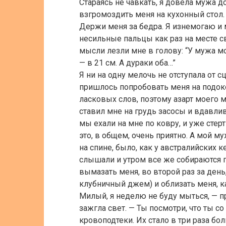
Стараясь не чавкать, я довела мужа д
взгромоздить меня на кухонный стол.
Держи меня за бедра. Я изнемогаю и м
несильные пальцы как раз на месте с
мысли лезли мне в голову: “У мужа м
— в 21 см. А дураки оба…”
Я ни на одну мелочь не отступала от
пришлось попробовать меня на подоко
ласковых слов, поэтому азарт моего 
ставил мне на грудь засосы и вдавли
мы ехали на мне по ковру, и уже стер
это, в общем, очень приятно. А мой м
на спине, было, как у австралийских к
слышали и утром все же собираются п
вымазать меня, во второй раз за де
клубничный джем) и облизать меня, ка
Милый, я неделю не буду мыться, — пр
зажгла свет. — Ты посмотри, что ты с
кровоподтеки. Их стало в три раза бо