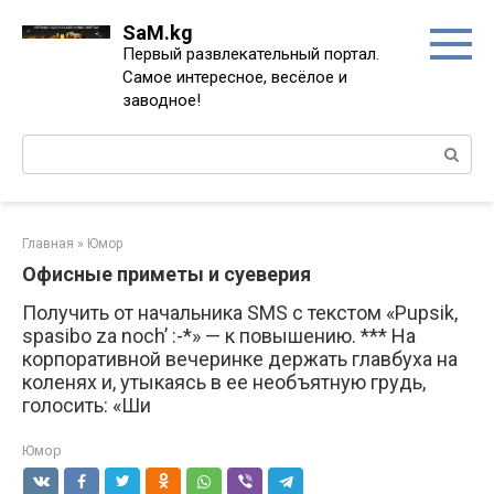
Перейти
SaM.kg
к
Первый развлекательный портал.
контенту
Самое интересное, весёлое и
заводное!
Поиск:
Главная
»
Юмор
Офисные приметы и суеверия
Получить от начальника SMS с текстом «Pupsik,
spasibo za noch’ :-*» — к повышению. *** На
корпоративной вечеринке держать главбуха на
коленях и, утыкаясь в ее необъятную грудь,
голосить: «Ши
Юмор