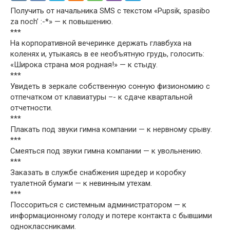
Получить от начальника SMS с текстом «Pupsik, spasibo
za noch’ :-*» — к повышению.
***
На корпоративной вечеринке держать главбуха на
коленях и, утыкаясь в ее необъятную грудь, голосить:
«Широка страна моя родная!» — к стыду.
***
Увидеть в зеркале собственную сонную физиономию с
отпечатком от клавиатуры –- к сдаче квартальной
отчетности.
***
Плакать под звуки гимна компании — к нервному срыву.
***
Смеяться под звуки гимна компании — к увольнению.
***
Заказать в службе снабжения шредер и коробку
туалетной бумаги — к невинным утехам.
***
Поссориться с системным администратором — к
информационному голоду и потере контакта с бывшими
одноклассниками.