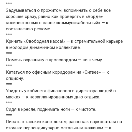
***
Задумываться о прожитом, вспоминать о себе все
хорошее сразу, равно как проверять в «Ворде»
количество «м» в слове «коммуникабельный» — к
составлению резюме.
***
Кричать «Свободная касса!» — к стремительной карьере
в молодом динамичном коллективе.
***
Помочь охраннику с кроссвордом — ни к чему.
***
Кататься по офисным коридорам на «Сигвее» — к
опциону.
***
Увидеть у кабинета финансового директора людей в
масках — к незапланированному дню отдыха.
***
Сидя в кресле, поднимать ноги — к чистоте.
***
Писать в «аське» капс-локом, равно как парковаться на
стоянке перпендикулярно остальным машинам — к