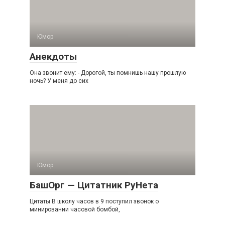
Юмор
Анекдоты
Она звонит ему: - Дорогой, ты помнишь нашу прошлую
ночь? У меня до сих
Юмор
БашОрг — Цитатник РуНета
Цитаты В школу часов в 9 поступил звонок о
минировании часовой бомбой,