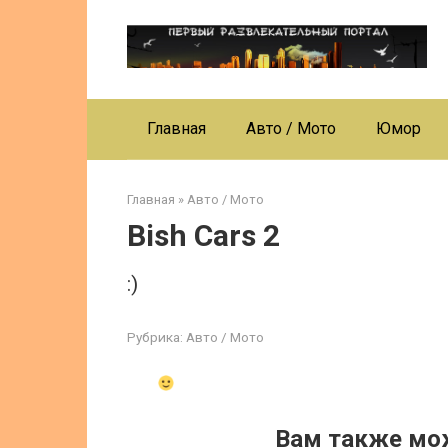
Перейти
к
контенту
Главная
Авто / Мото
Юмор
Главная
»
Авто / Мото
Bish Cars 2
:)
Рубрика:
Авто / Мото
Вам также мо