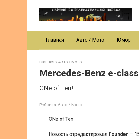
Перейти
к
контенту
Главная
Авто / Мото
Юмор
Главная
»
Авто / Мото
Mercedes-Benz e-class
ONe of Ten!
Рубрика:
Авто / Мото
ONe of Ten!
Новость отредактировал
Founder
— 15