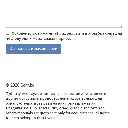
Сохранить моё имя, email и адрес сайта в этом браузере для
последующих моих комментариев.
© 2026 Sam.kg
Публикуемые аудио, видео, графические и текстовые и
другие материалы предоставлены здесь только для
ознакомления, все права на них принадлежат их
владельцам. Published audio, video, graphic and text and
others materials are given here only for acquaintance, all rights
to them belong to their owners.
1вин
Мостбет