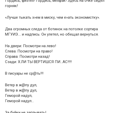
Гордись, физтех! Гордись, мехфак! Здесь на очке сидел
горняк!
«Лучше тыкать х»ем в миску, чем е»ать экономистку».
Два огромных следа от ботинок на потолке сортира
МГУИЭ…. и надпись: Он улетел, но обещал вернуться.
На двери: Посмотри на лево!
Слева: Посмотри на право!
Справа: Посмотри назад!
Сзади: Х.ЛИ ТЫ ВЕРТИШСЯ ПИ…АС!!!!
В писуары не ср@ть!!!
Ветер в ж@пу дул,
Ветер в ж@пу дул,
Геморой надул,
Геморой надул…
За буйки не заплывать!