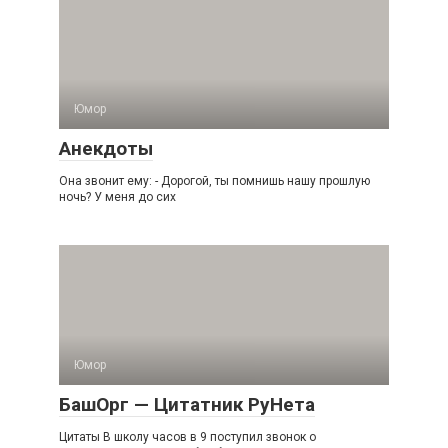
Юмор
Анекдоты
Она звонит ему: - Дорогой, ты помнишь нашу прошлую
ночь? У меня до сих
Юмор
БашОрг — Цитатник РуНета
Цитаты В школу часов в 9 поступил звонок о