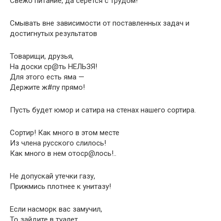
Свежо питание, да серется с трудом!
Смывать вне зависимости от поставленных задач и
достигнутых результатов
Товарищи, друзья,
На доски ср@ть НЕЛЬЗЯ!
Для этого есть яма —
Держите ж#пу прямо!
Пусть будет юмор и сатира на стенах нашего сортира.
Сортир! Как много в этом месте
Из члена русского слилось!
Как много в нем отоср@лось!..
Не допускай утечки газу,
Прижмись плотнее к унитазу!
Если насморк вас замучил,
То зайдите в туалет,