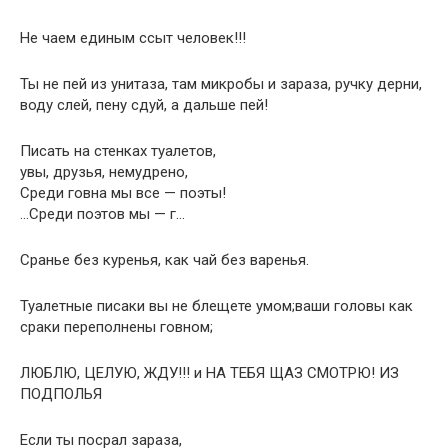
Не чаем единым ссыт человек!!!
Ты не пей из унитаза, там микробы и зараза, ручку дерни,
воду слей, пену сдуй, а дальше пей!
Писать на стенках туалетов,
увы, друзья, немудрено,
Среди говна мы все — поэты!
…Среди поэтов мы — г…
Сранье без куренья, как чай без варенья.
Туалетные писаки вы не блещете умом;ваши головы как
сраки переполнены говном;
ЛЮБЛЮ, ЦЕЛУЮ, ЖДУ!!! и НА ТЕБЯ ЩАЗ СМОТРЮ! ИЗ
ПОДПОЛЬЯ
Если ты посрал зараза,