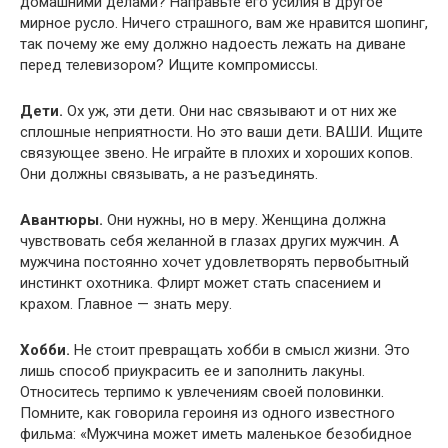
домашними делами? Направьте его усилия в другое
мирное русло. Ничего страшного, вам же нравится шопинг,
так почему же ему должно надоесть лежать на диване
перед телевизором? Ищите компромиссы.
Дети.
Ох уж, эти дети. Они нас связывают и от них же
сплошные неприятности. Но это ваши дети. ВАШИ. Ищите
связующее звено. Не играйте в плохих и хороших копов.
Они должны связывать, а не разъединять.
Авантюры.
Они нужны, но в меру. Женщина должна
чувствовать себя желанной в глазах других мужчин. А
мужчина постоянно хочет удовлетворять первобытный
инстинкт охотника. Флирт может стать спасением и
крахом. Главное — знать меру.
Хобби.
Не стоит превращать хобби в смысл жизни. Это
лишь способ приукрасить ее и заполнить лакуны.
Относитесь терпимо к увлечениям своей половинки.
Помните, как говорила героиня из одного известного
фильма: «Мужчина может иметь маленькое безобидное