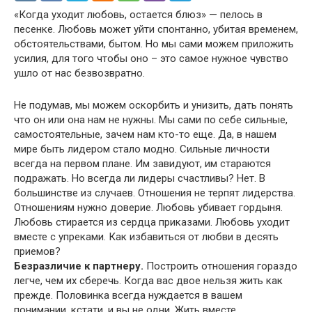
«Когда уходит любовь, остается блюз» — пелось в
песенке. Любовь может уйти спонтанно, убитая временем,
обстоятельствами, бытом. Но мы сами можем приложить
усилия, для того чтобы оно – это самое нужное чувство
ушло от нас безвозвратно.
Не подумав, мы можем оскорбить и унизить, дать понять
что он или она нам не нужны. Мы сами по себе сильные,
самостоятельные, зачем нам кто-то еще. Да, в нашем
мире быть лидером стало модно. Сильные личности
всегда на первом плане. Им завидуют, им стараются
подражать. Но всегда ли лидеры счастливы? Нет. В
большинстве из случаев. Отношения не терпят лидерства.
Отношениям нужно доверие. Любовь убивает гордыня.
Любовь стирается из сердца приказами. Любовь уходит
вместе с упреками. Как избавиться от любви в десять
приемов?
Безразличие к партнеру.
Построить отношения гораздо
легче, чем их сберечь. Когда вас двое нельзя жить как
прежде. Половинка всегда нуждается в вашем
понимании, кстати, и вы не одни. Жить вместе,