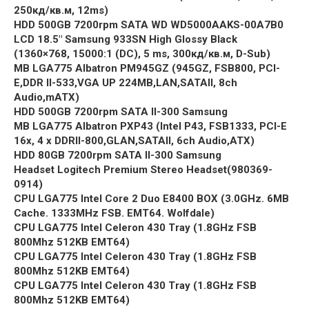
250кд/кв.м, 12ms)
HDD 500GB 7200rpm SATA WD WD5000AAKS-00A7B0
LCD 18.5″ Samsung 933SN High Glossy Black
(1360×768, 15000:1 (DC), 5 ms, 300кд/кв.м, D-Sub)
MB LGA775 Albatron PM945GZ (945GZ, FSB800, PCI-
E,DDR II-533,VGA UP 224MB,LAN,SATAII, 8ch
Audio,mATX)
HDD 500GB 7200rpm SATA II-300 Samsung
MB LGA775 Albatron PXP43 (Intel P43, FSB1333, PCI-E
16x, 4 x DDRII-800,GLAN,SATAII, 6ch Audio,ATX)
HDD 80GB 7200rpm SATA II-300 Samsung
Headset Logitech Premium Stereo Headset(980369-
0914)
CPU LGA775 Intel Core 2 Duo E8400 BOX (3.0GHz. 6MB
Cache. 1333MHz FSB. EMT64. Wolfdale)
CPU LGA775 Intel Celeron 430 Tray (1.8GHz FSB
800Mhz 512KB EMT64)
CPU LGA775 Intel Celeron 430 Tray (1.8GHz FSB
800Mhz 512KB EMT64)
CPU LGA775 Intel Celeron 430 Tray (1.8GHz FSB
800Mhz 512KB EMT64)