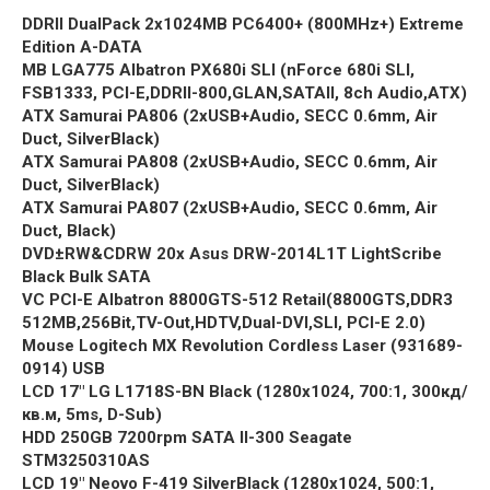
DDRII DualPack 2x1024MB PC6400+ (800MHz+) Extreme
Edition A-DATA
MB LGA775 Albatron PX680i SLI (nForce 680i SLI,
FSB1333, PCI-E,DDRII-800,GLAN,SATAII, 8ch Audio,ATX)
ATX Samurai PA806 (2xUSB+Audio, SECC 0.6mm, Air
Duct, SilverBlack)
ATX Samurai PA808 (2xUSB+Audio, SECC 0.6mm, Air
Duct, SilverBlack)
ATX Samurai PA807 (2xUSB+Audio, SECC 0.6mm, Air
Duct, Black)
DVD±RW&CDRW 20x Asus DRW-2014L1T LightScribe
Black Bulk SATA
VC PCI-E Albatron 8800GTS-512 Retail(8800GTS,DDR3
512MB,256Bit,TV-Out,HDTV,Dual-DVI,SLI, PCI-E 2.0)
Mouse Logitech MX Revolution Cordless Laser (931689-
0914) USB
LCD 17″ LG L1718S-BN Black (1280х1024, 700:1, 300кд/
кв.м, 5ms, D-Sub)
HDD 250GB 7200rpm SATA II-300 Seagate
STM3250310AS
LCD 19″ Neovo F-419 SilverBlack (1280х1024, 500:1,