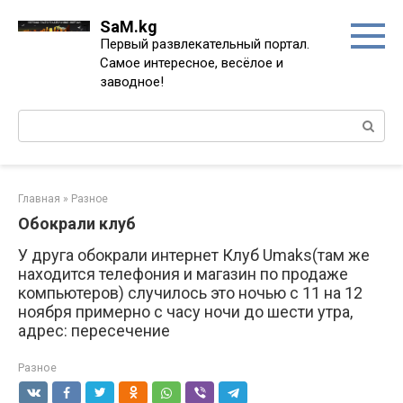
Перейти
SaM.kg
к
Первый развлекательный портал.
контенту
Самое интересное, весёлое и
заводное!
Поиск:
Главная
»
Разное
Обокрали клуб
У друга обокрали интернет Клуб Umaks(там же
находится телефония и магазин по продаже
компьютеров) случилось это ночью с 11 на 12
ноября примерно с часу ночи до шести утра,
адрес: пересечение
Разное