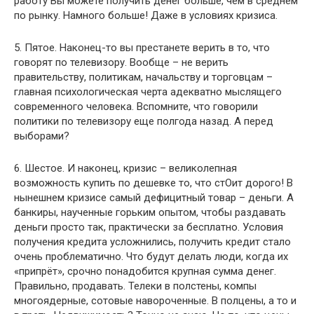
работу Вы можете получить денег больше, чем в среднем
по рынку. Намного больше! Даже в условиях кризиса.
5. Пятое. Наконец-то вы престанете верить в то, что
говорят по телевизору. Вообще – не верить
правительству, политикам, начальству и торговцам –
главная психологическая черта адекватно мыслящего
современного человека. Вспомните, что говорили
политики по телевизору еще полгода назад. А перед
выборами?
6. Шестое. И наконец, кризис – великолепная
возможность купить по дешевке то, что стОит дорого! В
нынешнем кризисе самый дефицитный товар – деньги. А
банкиры, наученные горьким опытом, чтобы раздавать
деньги просто так, практически за бесплатно. Условия
получения кредита усложнились, получить кредит стало
очень проблематично. Что будут делать люди, когда их
«припрёт», срочно понадобится крупная сумма денег.
Правильно, продавать. Телеки в полстены, компы
многоядерные, сотовые навороченные. В полцены, а то и