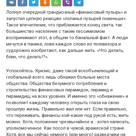
Лопнул очередной грандиозный «финансовый пузырь» и
запустил цепную реакцию «лопанья пузырей поменьше».
Такое впечатление, что приближается конец света, так
большинство населения с таким пессимизмом
воспринимают этот, в общем то банальный факт. А люди
мечутся в панике, ловя каждое слово из телевизора и
судорожно изобретают, как дальше жить. «Что делать,
блин, что делать!?».
Успокойтесь. Кризис, даже такой всеобъемлющий и
глобальный всего лишь обнажил больные места
общества. Общества безумного потребления и
строительства финансовых пирамидок, пирамид и
пирамидищ на всех уровнях. И именно это «обнажение» и
позволяет каждому человеку открыть глаза на свою
прошлую жизнь. Правильно жил или нет. Если правильно,
что переживать, финансы кой-какие под рукой есть, жить
можно. Хотя, положение чрезвычайное и… хотел написать,
уполномоченное. Как посол в чужой, вражеской стране.
Хотя, все мы сейчас немного (или много) разведчики на