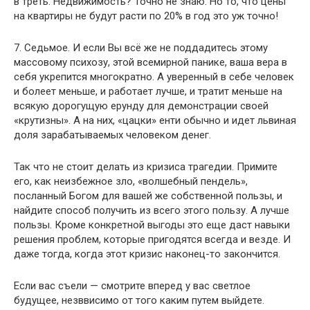
в треть. Недвижимость? Точно не знаю. Но то, что цены
на квартиры не будут расти по 20% в год это уж точно!
7. Седьмое. И если Вы всё же не поддадитесь этому
массовому психозу, этой всемирной панике, ваша вера в
себя укрепится многократно. А уверенный в себе человек
и болеет меньше, и работает лучше, и тратит меньше на
всякую дорогущую ерунду для демонстрации своей
«крутизны». А на них, «цацки» енти обычно и идет львиная
доля зарабатываемых человеком денег.
Так что не стоит делать из кризиса трагедии. Примите
его, как неизбежное зло, «волшебный пендель»,
посланный Богом для вашей же собственной пользы, и
найдите способ получить из всего этого пользу. А лучше
пользы. Кроме конкретной выгоды это еще даст навыки
решения проблем, которые пригодятся всегда и везде. И
даже тогда, когда этот кризис наконец-то закончится.
Если вас съели — смотрите вперед у вас светлое
будущее, незввисимо от того каким путем выйдете.