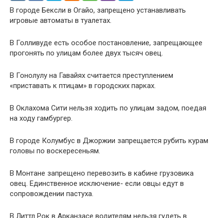
В городе Бексли в Огайо, запрещено устанавливать
игровые автоматы в туалетах.
В Голливуде есть особое постановление, запрещающее
прогонять по улицам более двух тысяч овец.
В Гонолулу на Гавайях считается преступлением
«приставать к птицам» в городских парках.
В Оклахома Сити нельзя ходить по улицам задом, поедая
на ходу гамбургер.
В городе Колумбус в Джоржии запрещается рубить курам
головы по воскересеньям.
В Монтане запрещено перевозить в кабине грузовика
овец. Единственное исключение- если овцы едут в
сопровождении пастуха.
В Литтл Рок в Арканзасе водителям нельзя гудеть в