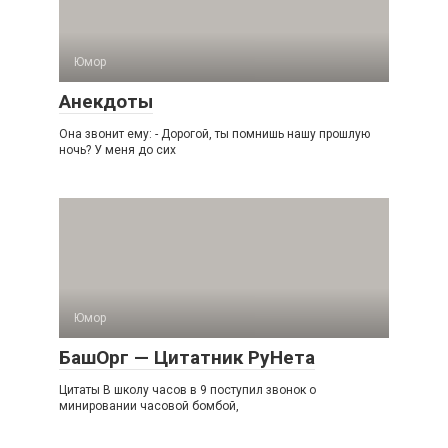
Юмор
Анекдоты
Она звонит ему: - Дорогой, ты помнишь нашу прошлую
ночь? У меня до сих
Юмор
БашОрг — Цитатник РуНета
Цитаты В школу часов в 9 поступил звонок о
минировании часовой бомбой,