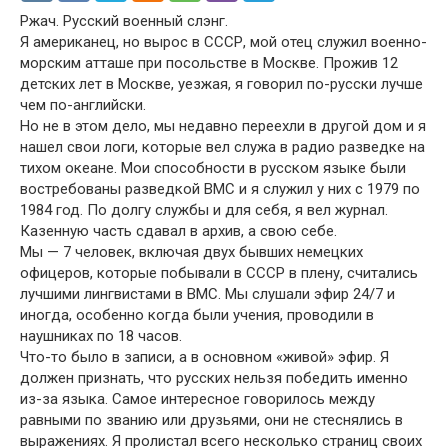
Ржач. Русский военный слэнг.
Я американец, но вырос в СССР, мой отец служил военно-
морским атташе при посольстве в Москве. Прожив 12
детских лет в Москве, уезжая, я говорил по-русски лучше
чем по-английски.
Но не в этом дело, мы недавно переехли в другой дом и я
нашел свои логи, которые вел служа в радио разведке на
тихом океане. Мои способности в русском языке были
востребованы разведкой ВМС и я служил у них с 1979 по
1984 год. По долгу службы и для себя, я вел журнал.
Казенную часть сдавал в архив, а свою себе.
Мы — 7 человек, включая двух бывших немецких
офицеров, которые побывали в СССР в плену, считались
лучшими лингвистами в ВМС. Мы слушали эфир 24/7 и
иногда, особенно когда были учения, проводили в
наушниках по 18 часов.
Что-то было в записи, а в основном «живой» эфир. Я
должен признать, что русских нельзя победить именно
из-за языка. Самое интересное говорилось между
равными по званию или друзьями, они не стеснялись в
выражениях. Я пролистал всего несколько страниц своих