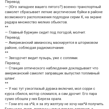
Перевод:
— (Юго западнее вашего пятого?) военно-транспортный
самолет сбрасывает легкие акустические буйки в районе
возможного расположения подлодки серии К, на экране
радара множество мелких обьектов.
**
— Главный буржуин сидит под погодой, молчит.
Перевод:
— Американский авианосец маскируется в штормовом
районе, соблюдая радиомолчание.
**
— Звездочет видит пузырь, уже с соплями.
Перевод:
— Станция оптического наблюдения докладывает что
американский самолет заправщик выпустил топливный
шланг.
**
— У нас тут узкоглазый дурака включил, мол сорри с
курса сбился, мотор сломался, а сам дрочит. Его пара
сухих обошла у них Береза орала.
— Гони его на х*й, я за эту желтуху не хочу нах*й получить.