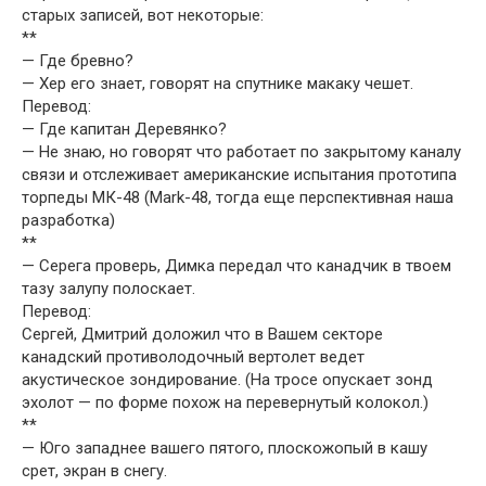
старых записей, вот некоторые:
**
— Где бревно?
— Хер его знает, говорят на спутнике макаку чешет.
Перевод:
— Где капитан Деревянко?
— Не знаю, но говорят что работает по закрытому каналу
связи и отслеживает американские испытания прототипа
торпеды МК-48 (Mark-48, тогда еще перспективная наша
разработка)
**
— Серега проверь, Димка передал что канадчик в твоем
тазу залупу полоскает.
Перевод:
Сергей, Дмитрий доложил что в Вашем секторе
канадский противолодочный вертолет ведет
акустическое зондирование. (На тросе опускает зонд
эхолот — по форме похож на перевернутый колокол.)
**
— Юго западнее вашего пятого, плоскожопый в кашу
срет, экран в снегу.