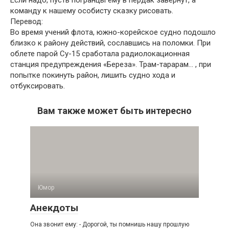
Если надо, пусть погранцы ему в пердак завернут, а
команду к нашему особисту сказку рисовать.
Перевод:
Во время учений флота, южно-корейское судно подошло
близко к району действий, сославшись на поломки. При
облете парой Су-15 сработала радиолокационная
станция предупреждения «Береза». Трам-тарарам… , при
попытке покинуть район, лишить судно хода и
отбуксировать.
Вам также может быть интересно
Юмор
Анекдоты
Она звонит ему: - Дорогой, ты помнишь нашу прошлую