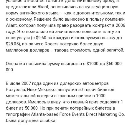
условия относятся только к дополнительному сроку, а
представители Aliant, основываясь на пунктуационную
норму английского языка, – как к дополнительному, так и
к основному. Решение было вынесено в пользу компании
Aliant, которая получила право разорвать контракт в 2006
году. Это позволило ей значительно повысить плату за
свои услуги (с $9.60 за каждую используемую вышку до
$28.05), из-за чего Rogers потеряло более двух
миллионов долларов – такова стоимость одной запятой.
Опечатка повысила сумму выигрыша с $1000 до $50 000
000
В июле 2007 года один из дилерских автоцентров
Розуэлла, Нью-Мексико, выпустил 50 тысяч билетов
моментальной лотереи с главным призом в 1000
долларов. Имелось в виду, что главный приз содержит 1
билет из 50 000. Но при печати лотерейных билетов в
типографии Atlanta-based Force Events Direct Marketing Co.
была допущена ошибка.