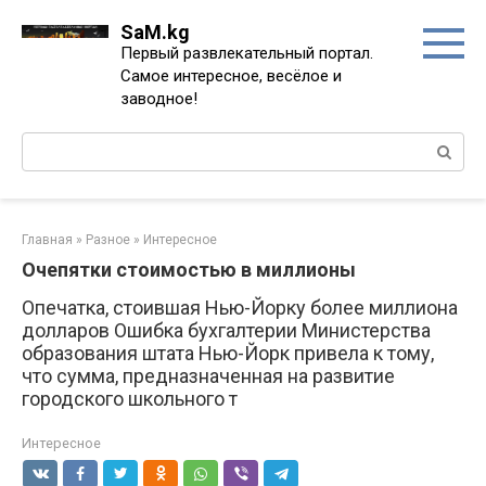
Перейти
SaM.kg
к
Первый развлекательный портал.
контенту
Самое интересное, весёлое и
заводное!
Поиск:
Главная
»
Разное
»
Интересное
Очепятки стоимостью в миллионы
Опечатка, стоившая Нью-Йорку более миллиона
долларов Ошибка бухгалтерии Министерства
образования штата Нью-Йорк привела к тому,
что сумма, предназначенная на развитие
городского школьного т
Интересное