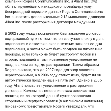
компаний Rogers Communications Inc. и Aliant Inc. Суд
обязал крупнейшего канадского провайдера услуг
беспроводной передачи данных Rogers Communications
Inc. выплатить дополнительные 2,13 миллионов долларов
Aliant Inc. после расторжения договора между ними.
В 2002 году между компаниями был заключен договор,
содержавший пункт о том, что он «вступает в силу в день
подписания и остается в силе в течение пяти лет со дня
подписания, а затем может быть продлен на пятилетние
периоды, если только не будет расторгнут любой из
сторон, подавшей о том письменное уведомление не
позднее, чем за год до расторжения». Таким образом
Rogers считала, что до 2007 года договор является
нерасторжимым, а в 2006 году станет ясно, будет ли он
автоматически продлен еще на пять лет. Однако в 2005
году Aliant присылает уведомление о расторжении
договора. Камнем преткновения стала злосчастная
запятая, из-за которой данный пункт соглашения
сторонами интерпретировался (в английском написании)
по-разному: представители Rogers утверждали, что