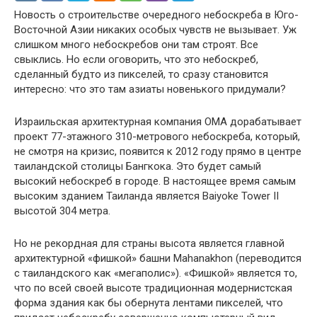
Новость о строительстве очередного небоскреба в Юго-
Восточной Азии никаких особых чувств не вызывает. Уж
слишком много небоскребов они там строят. Все
свыклись. Но если оговорить, что это небоскреб,
сделанный будто из пикселей, то сразу становится
интересно: что это там азиаты новенького придумали?
Израильская архитектурная компания ОМА дорабатывает
проект 77-этажного 310-метрового небоскреба, который,
не смотря на кризис, появится к 2012 году прямо в центре
таиландской столицы Бангкока. Это будет самый
высокий небоскреб в городе. В настоящее время самым
высоким зданием Таиланда является Baiyoke Tower II
высотой 304 метра.
Но не рекордная для страны высота является главной
архитектурной «фишкой» башни Mahanakhon (переводится
с таиландского как «мегаполис»). «Фишкой» является то,
что по всей своей высоте традиционная модернистская
форма здания как бы обернута лентами пикселей, что