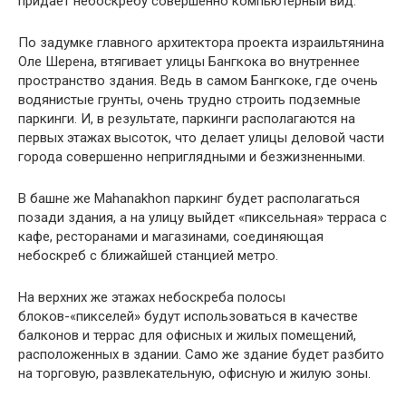
придает небоскребу совершенно компьютерный вид.
По задумке главного архитектора проекта израильтянина
Оле Шерена, втягивает улицы Бангкока во внутреннее
пространство здания. Ведь в самом Бангкоке, где очень
водянистые грунты, очень трудно строить подземные
паркинги. И, в результате, паркинги располагаются на
первых этажах высоток, что делает улицы деловой части
города совершенно неприглядными и безжизненными.
В башне же Mahanakhon паркинг будет располагаться
позади здания, а на улицу выйдет «пиксельная» терраса с
кафе, ресторанами и магазинами, соединяющая
небоскреб с ближайшей станцией метро.
На верхних же этажах небоскреба полосы
блоков-«пикселей» будут использоваться в качестве
балконов и террас для офисных и жилых помещений,
расположенных в здании. Само же здание будет разбито
на торговую, развлекательную, офисную и жилую зоны.