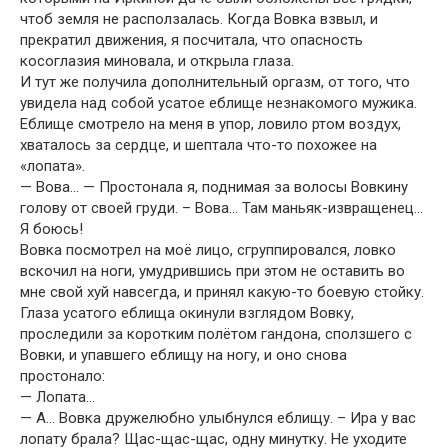
чтоб земля не расползалась. Когда Вовка взвыл, и
прекратил движения, я посчитала, что опасность
косоглазия миновала, и открыла глаза.
И тут же получила дополнительный оргазм, от того, что
увидела над собой усатое еблище незнакомого мужика.
Еблище смотрело на меня в упор, ловило ртом воздух,
хваталось за сердце, и шептала что-то похожее на
«лопата».
— Вова… — Простонала я, поднимая за волосы Вовкину
голову от своей груди. – Вова… Там маньяк-извращенец…
Я боюсь!
Вовка посмотрел на моё лицо, сгруппировался, ловко
вскочил на ноги, умудрившись при этом не оставить во
мне свой хуй навсегда, и принял какую-то боевую стойку.
Глаза усатого еблища окинули взглядом Вовку,
проследили за коротким полётом гандона, сползшего с
Вовки, и упавшего еблищу на ногу, и оно снова
простонало:
— Лопата…
— А… Вовка дружелюбно улыбнулся еблищу. – Ира у вас
лопату брала? Щас-щас-щас, одну минутку. Не уходите