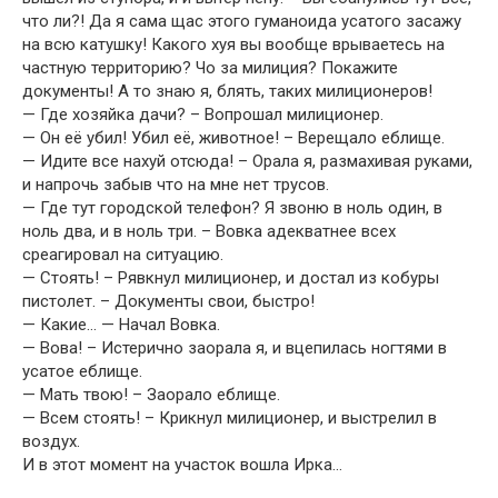
что ли?! Да я сама щас этого гуманоида усатого засажу
на всю катушку! Какого хуя вы вообще врываетесь на
частную территорию? Чо за милиция? Покажите
документы! А то знаю я, блять, таких милиционеров!
— Где хозяйка дачи? – Вопрошал милиционер.
— Он её убил! Убил её, животное! – Верещало еблище.
— Идите все нахуй отсюда! – Орала я, размахивая руками,
и напрочь забыв что на мне нет трусов.
— Где тут городской телефон? Я звоню в ноль один, в
ноль два, и в ноль три. – Вовка адекватнее всех
среагировал на ситуацию.
— Стоять! – Рявкнул милиционер, и достал из кобуры
пистолет. – Документы свои, быстро!
— Какие… — Начал Вовка.
— Вова! – Истерично заорала я, и вцепилась ногтями в
усатое еблище.
— Мать твою! – Заорало еблище.
— Всем стоять! – Крикнул милиционер, и выстрелил в
воздух.
И в этот момент на участок вошла Ирка…