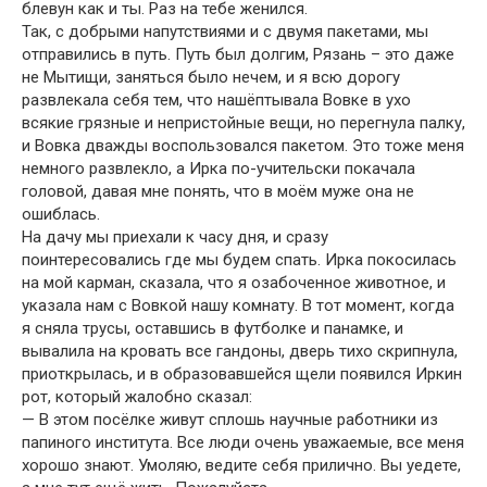
блевун как и ты. Раз на тебе женился.
Так, с добрыми напутствиями и с двумя пакетами, мы
отправились в путь. Путь был долгим, Рязань – это даже
не Мытищи, заняться было нечем, и я всю дорогу
развлекала себя тем, что нашёптывала Вовке в ухо
всякие грязные и непристойные вещи, но перегнула палку,
и Вовка дважды воспользовался пакетом. Это тоже меня
немного развлекло, а Ирка по-учительски покачала
головой, давая мне понять, что в моём муже она не
ошиблась.
На дачу мы приехали к часу дня, и сразу
поинтересовались где мы будем спать. Ирка покосилась
на мой карман, сказала, что я озабоченное животное, и
указала нам с Вовкой нашу комнату. В тот момент, когда
я сняла трусы, оставшись в футболке и панамке, и
вывалила на кровать все гандоны, дверь тихо скрипнула,
приоткрылась, и в образовавшейся щели появился Иркин
рот, который жалобно сказал:
— В этом посёлке живут сплошь научные работники из
папиного института. Все люди очень уважаемые, все меня
хорошо знают. Умоляю, ведите себя прилично. Вы уедете,