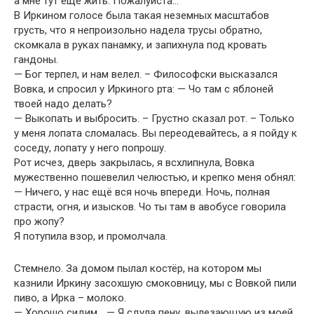
а мне тут ещё жить. Пожалуйста…
В Иркином голосе была такая неземных масштабов
грусть, что я непроизольно надела трусы обратно,
скомкала в руках панамку, и запихнула под кровать
гандоны.
— Бог терпел, и нам велел. – Философски высказался
Вовка, и спросил у Иркиного рта: — Чо там с яблоней
твоей надо делать?
— Выкопать и выбросить. – Грустно сказал рот. – Только
у меня лопата сломалась. Вы переодевайтесь, а я пойду к
соседу, лопату у него попрошу.
Рот исчез, дверь закрылась, я всхлипнула, Вовка
мужественно пошевелил челюстью, и крепко меня обнял:
— Ничего, у нас ещё вся ночь впереди. Ночь, полная
страсти, огня, и изысков. Чо ты там в авобусе говорила
про жопу?
Я потупила взор, и промолчала.
Стемнело. За домом пылал костёр, на котором мы
казнили Иркину засохшую смоковницу, мы с Вовкой пили
пиво, а Ирка – молоко.
— Хорошо сидим… — Я сдула пену, вылезающую из моей