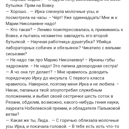
бутылки. Прям на Вовку.
— Хорошо… — Ирка слизнула молочные усы, и
посмотрела на часы. – Чёрт! Уже одиннадцать! Мне ж к
Марии Николаевне надо!
— Кто такая? – Лениво поинтересовалась я, прижимаясь к
Вовке, и пытаясь незаметно завладеть его второй
бутылкой. – Научная работница-душегубка? Убийца
лабораторных собачек и обезьянок? Чикатило с вялыми
сиськами?
— Не надо так про Марию Николаевну! – Иркины губы
задрожали. – Не надо! Это папина двоюродная сестра!
— А чо она тут делает? – Мне нравилось доводить
порядочкую Ирку до инсульта. С первого класса
нравилось. Наверное, поэтому меня Ирка и не любила. –
Никак, папанька твой злоупотребил служебным
положением, и выбил своей сестричке шесть соток в
Рязани, обделив, возможно, какого-нибудь гения науки,
лауреата Нобелевской премии, и обладателя Пальмовой
ветви?
— Какая же ты, Лида… — С горечью облизала молочные
усы Ирка, и покачала головой. – В тебе есть хоть что-то