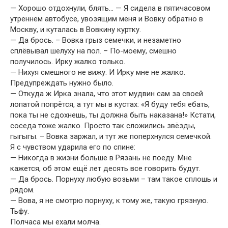
— Хорошо отдохнули, блять… — Я сидела в пятичасовом
утреннем автобусе, увозящим меня и Вовку обратно в
Москву, и куталась в Вовкину куртку.
— Да брось. – Вовка грыз семечки, и незаметно
сплёвывал шелуху на пол. – По-моему, смешно
получилось. Ирку жалко только.
— Нихуя смешного не вижу. И Ирку мне не жалко.
Предупреждать нужно было.
— Откуда ж Ирка знала, что этот мудвин сам за своей
лопатой попрётся, а тут мы в кустах: «Я буду тебя ебать,
пока ты не сдохнешь, ты должна быть наказана!» Кстати,
соседа тоже жалко. Просто так сложились звёзды,
гыгыгы. – Вовка заржал, и тут же поперхнулся семечкой.
Я с чувством ударила его по спине:
— Никогда в жизни больше в Рязань не поеду. Мне
кажется, об этом ещё лет десять все говорить будут.
— Да брось. Порнуху любую возьми – там такое сплошь и
рядом.
— Вова, я не смотрю порнуху, к тому же, такую грязную.
Тьфу.
Полчаса мы ехали молча.