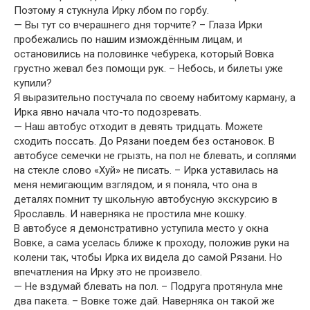
Поэтому я стукнула Ирку лбом по горбу.
— Вы тут со вчерашнего дня торчите? – Глаза Ирки
пробежались по нашим измождённым лицам, и
остановились на половинке чебурека, который Вовка
грустно жевал без помощи рук. – Небось, и билеты уже
купили?
Я выразительно постучала по своему набитому карману, а
Ирка явно начала что-то подозревать.
— Наш автобус отходит в девять тридцать. Можете
сходить поссать. До Рязани поедем без остановок. В
автобусе семечки не грызть, на пол не блевать, и соплями
на стекле слово «Хуй» не писать. – Ирка уставилась на
меня немигающим взглядом, и я поняла, что она в
деталях помнит ту школьную автобусную экскурсию в
Ярославль. И наверняка не простила мне кошку.
В автобусе я демонстративно уступила место у окна
Вовке, а сама уселась ближе к проходу, положив руки на
колени так, чтобы Ирка их видела до самой Рязани. Но
впечатления на Ирку это не произвело.
— Не вздумай блевать на пол. – Подруга протянула мне
два пакета. – Вовке тоже дай. Наверняка он такой же