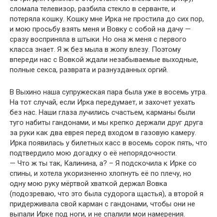
сломала телевизор, разбила стекло в серванте, и
потеряла кошку. Кошку мне Ирка не простила до сих пор,
и мою просьбу взять меня и Вовку с собой на дачу —
сразу восприняла в штыки. Но она ж меня с первого
класса знает. Я ж без мыла в жопу влезу. Поэтому
впереди нас с Вовкой ждали незабываемые выходные,
полные секса, разврата и разнузданных оргий.
В Выхино наша супружеская пара была уже в восемь утра.
На тот случай, если Ирка передумает, и захочет уехать
без нас. Наши глаза лучились счастьем, карманы были
туго набиты гандонами, и мы крепко держали друг друга
за руки как два еврея перед входом в газовую камеру.
Ирка появилась у билетных касс в восемь сорок пять, что
подтвердило мою догадку о её непорядочности.
— Что ж ты так, Калинина, а? – Я подскочила к Ирке со
спины, и хотела укоризненно хлопнуть её по плечу, но
одну мою руку мёртвой хваткой держал Вовка
(подозреваю, что это была судорога щастья), а второй я
придерживала свой карман с гандонами, чтобы они не
выпали Ирке под ноги, и не спалили мои намерения.