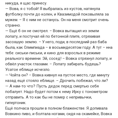
никуда, я щас принесу.
— Вова, я с тобой! Я выбралась из кустов, натянула
футболку почти до колен, и Квазимодой поковыляла за
мужем. – Я с ним не останусь. Он на меня смотрит очень
странно.
— Ещё б он не смотрел. – Вовка вытащил из земли
лопату, и постучал ей по бетонной плите, отряхивая
засохшую землю. – У него, поди, в последний раз баба
была, как Олимпиада – в восьмидесятом году. А тут – нна
тебе: сиськи-письки, и кино для взрослых в режиме
реального времени. Эй, сосед! – Вовка отряхнул лопату, и
обвёл участок глазами. – Лопату забирать будешь?
Усатое еблище исчезло.
— Чойта он? – Вовка кивнул на пустое место, где минуту
назад ещё стояло еблище. – Дрочить побежал, что ли?
— А нам-то что? Пусть дедок перед смертью себя
побалует. Надо будет потом к нему Ирку с тонометром
отправить. А то как бы не помер с непривычки,
гипертоник.
Ещё полчаса прошли в полном блаженстве. Я допивала
Вовкино пиво, и болтала ногами, сидя на скамейке, Вовка