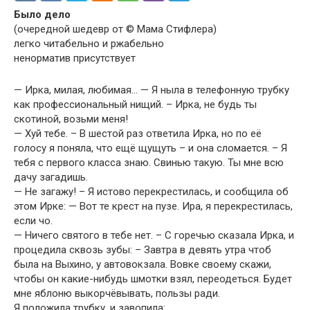
Было дело
(очередной шедевр от © Мама Стифлера)
легко читабельно и ржабельно
ненорматив присутствует
— Ирка, милая, любимая… — Я ныла в телефонную трубку
как профессиональный нищий. – Ирка, не будь ты
скотиной, возьми меня!
— Хуй тебе. – В шестой раз ответила Ирка, но по её
голосу я поняла, что ещё щущуть – и она сломается. – Я
тебя с первого класса знаю. Свинью такую. Ты мне всю
дачу загадишь.
— Не загажу! – Я истово перекрестилась, и сообщила об
этом Ирке: — Вот те крест на пузе. Ира, я перекрестилась,
если чо.
— Ничего святого в тебе нет. – С горечью сказала Ирка, и
процедила сквозь зубы: – Завтра в девять утра чтоб
была на Выхино, у автовокзала. Вовке своему скажи,
чтобы он какие-нибудь шмотки взял, переодеться. Будет
мне яблоню выкорчёвывать, пользы ради.
Я положила трубку, и завопила: