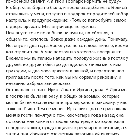
гомосеком свалит. А я твой зоопарк кормить не буду».
В общем, выбора не было, и после свадьбы мы с Вовкой
стали жить у меня, получив в подарок от родителей набор
кастрюль, и предупреждение: «Только попробуйте замок
в дверь врезать. Мне внуки ещё не нужны»
Нам внуки тоже пока были не нужны, но ебаться, в
общем-то, хотелось. Вовке даже каждый день. Поначалу.
Но, спустя два года, Вовке уже не хотелось ничего, кроме
как отравиться. А мне постоянно хотелось валерьянки.
Вначале мы пытались наладить половую жизнь в гостях у
друзей, но друзья быстро догадались зачем мы к ним
приходим, и два часа кряхтим в ванной, и перестали нас
приглашать после того, как мы им сорвали раковину, и
нечаянно забрызгали зеркало.
Оставалась только Ирка. Ирка, и Иркина дача. У Ирки мы
в гостях не были ни разу, и общих знакомых, которые
могли бы ей насплетничать про зеркало и раковину, у нас
тоже не было. Тем не менее, Ирка никогда не приглашала
меня в гости, памятуя о том, как четыре года назад она
оставила мне ключи от своей квартиры, в которой жила
голодная кошка, нуждающаяся в регулярном питании, а я
за три дня Иркиного отсутствия затопила ей квартиру,