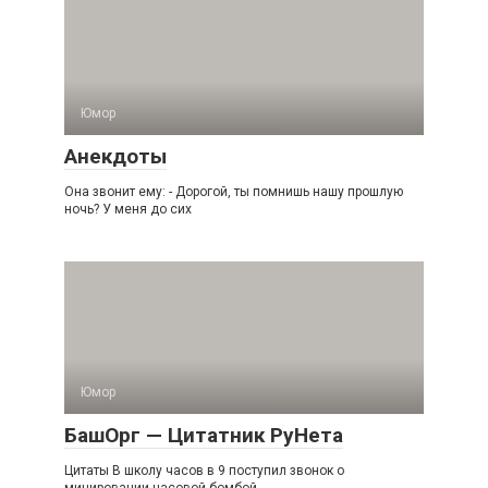
Юмор
Анекдоты
Она звонит ему: - Дорогой, ты помнишь нашу прошлую
ночь? У меня до сих
Юмор
БашОрг — Цитатник РуНета
Цитаты В школу часов в 9 поступил звонок о