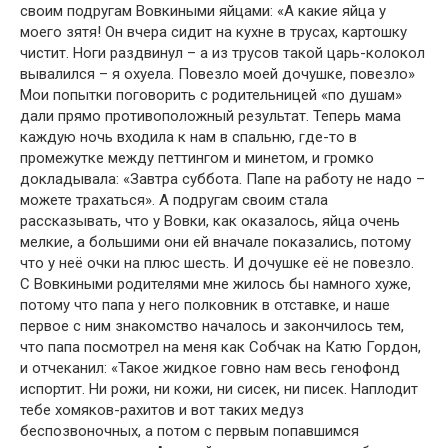
своим подругам Вовкиными яйцами: «А какие яйца у
моего зятя! Он вчера сидит на кухне в трусах, картошку
чистит. Ноги раздвинул – а из трусов такой царь-колокол
вывалился – я охуела. Повезло моей дочушке, повезло»
Мои попытки поговорить с родительницей «по душам»
дали прямо противоположный результат. Теперь мама
каждую ночь входила к нам в спальню, где-то в
промежутке между петтингом и минетом, и громко
докладывала: «Завтра суббота. Папе на работу не надо –
можете трахаться». А подругам своим стала
рассказывать, что у Вовки, как оказалось, яйца очень
мелкие, а большими они ей вначале показались, потому
что у неё очки на плюс шесть. И дочушке её не повезло.
С Вовкиными родителями мне жилось бы намного хуже,
потому что папа у него полковник в отставке, и наше
первое с ним знакомство началось и закончилось тем,
что папа посмотрел на меня как Собчак на Катю Гордон,
и отчеканил: «Такое жидкое говно нам весь генофонд
испортит. Ни рожи, ни кожи, ни сисек, ни писек. Наплодит
тебе хомяков-рахитов и вот таких медуз
беспозвоночных, а потом с первым попавшимся