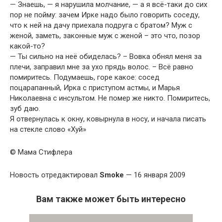
— Знаешь, — я нарушила молчание, — а я всё-таки до сих
пор не пойму: зачем Ирке надо было говорить соседу,
что к ней на дачу приехала подруга с братом? Муж с
женой, заметь, законные муж с женой – это что, позор
какой-то?
— Ты сильно на неё обиделась? – Вовка обнял меня за
плечи, заправил мне за ухо прядь волос. – Всё равно
помиритесь. Подумаешь, горе какое: сосед
поцарапанный, Ирка с приступом астмы, и Марья
Николаевна с инсультом. Не помер же никто. Помиритесь,
зуб даю.
Я отвернулась к окну, ковырнула в носу, и начала писать
на стекле слово «Хуй»
© Мама Стифлера
Новость отредактировал
Smoke
— 16 января 2009
Вам также может быть интересно