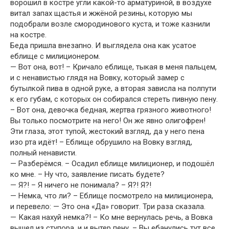
ворошил в костре угли какой-то арматуриной, в воздухе
витал запах щастья и жжёной резины, которую мы
подобрали возле смородинового куста, и тоже казнили
на костре.
Беда пришла внезапно. И выглядела она как усатое
еблище с милиционером.
— Вот она, вот! – Кричало еблище, тыкая в меня пальцем,
и с ненавистью глядя на Вовку, который замер с
бутылкой пива в одной руке, а вторая зависла на полпути
к его губам, с которых он собирался стереть пивную пену.
– Вот она, девочка бедная, жертва грязного животного!
Вы только посмотрите на него! Он же явно олигофрен!
Эти глаза, этот тупой, жестокий взгляд, да у него пена
изо рта идёт! – Еблище обрушило на Вовку взгляд,
полный ненависти.
— Разберёмся. – Осадил еблище милиционер, и подошёл
ко мне. – Ну что, заявление писать будете?
— Я?! – Я ничего не понимала? – Я?! Я?!
— Немка, что ли? – Еблище посмотрело на милиционера,
и перевело: — Это она «Да» говорит. Три раза сказала.
— Какая нахуй немка?! – Ко мне вернулась речь, а Вовка
вышел из ступора, и и вытер пену. – Вы ебанулись тут все,