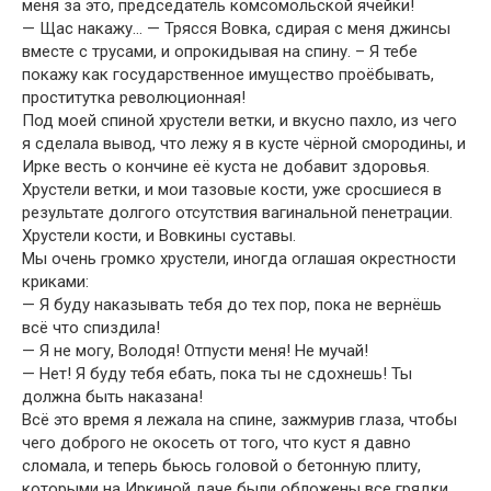
меня за это, председатель комсомольской ячейки!
— Щас накажу… — Трясся Вовка, сдирая с меня джинсы
вместе с трусами, и опрокидывая на спину. – Я тебе
покажу как государственное имущество проёбывать,
проститутка революционная!
Под моей спиной хрустели ветки, и вкусно пахло, из чего
я сделала вывод, что лежу я в кусте чёрной смородины, и
Ирке весть о кончине её куста не добавит здоровья.
Хрустели ветки, и мои тазовые кости, уже сросшиеся в
результате долгого отсутствия вагинальной пенетрации.
Хрустели кости, и Вовкины суставы.
Мы очень громко хрустели, иногда оглашая окрестности
криками:
— Я буду наказывать тебя до тех пор, пока не вернёшь
всё что спиздила!
— Я не могу, Володя! Отпусти меня! Не мучай!
— Нет! Я буду тебя ебать, пока ты не сдохнешь! Ты
должна быть наказана!
Всё это время я лежала на спине, зажмурив глаза, чтобы
чего доброго не окосеть от того, что куст я давно
сломала, и теперь бьюсь головой о бетонную плиту,
которыми на Иркиной даче были обложены все грядки,