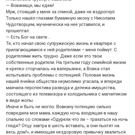
— Вованище, мы едем!
Муж, стоящий у меня за спиной, даже не вздрогнул.
Только нашёл глазами бумажную икону с Николаем
Чудотворцем, мученически на неё уставился, и
прошептал:
— Есть Бог на свете…
Те, кто начал свою супружескую жизнь в квартире с
прилагающимися к ней родителями – меня поймут. С
родителями жить трудно. Даже если это твои
собственные родители. На третьем году семейной жизни
я крепко сторчалась на валерьянке, а Вовка стал
испытывать проблемы с потенцией. Половая жизнь
нашей ячейки общества неумолимо угасала, и впереди
маячила перспектива развода и дележа имущества,
состоящего из телевизора и холодильника с магнитиком
в виде жопы.
Иначе и быть не могло. Вовкину потенцию сильно
повредила моя мама, каждую ночь входящая в нашу
спальню со словами «Одурели что ли – трахаться на ночь
глядя? Отцу завтра в шесть вставать, а они пыхтят на
весь дом!», и имеющая нездоровую привычку хвалиться