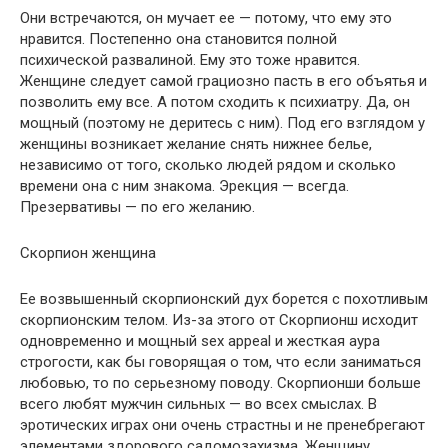
Они встречаются, он мучает ее — потому, что ему это
нравится. Постепенно она становится полной
психической развалиной. Ему это тоже нравится.
Женщине следует самой грациозно пасть в его объятья и
позволить ему все. А потом сходить к психиатру. Да, он
мощный (поэтому не деритесь с ним). Под его взглядом у
женщины возникает желание снять нижнее белье,
независимо от того, сколько людей рядом и сколько
времени она с ним знакома. Эрекция — всегда.
Презервативы — по его желанию.
Скорпион женщина
Ее возвышенный скорпионский дух борется с похотливым
скорпионским телом. Из-за этого от Скорпионш исходит
одновременно и мощный sex appeal и жесткая аура
строгости, как бы говорящая о том, что если заниматься
любовью, то по серьезному поводу. Скорпионши больше
всего любят мужчин сильных — во всех смыслах. В
эротических играх они очень страстны и не пренебрегают
элементами здорового садомозахизма. Женщину,