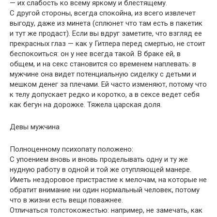
— их слабость ко всему яркому и блестящему.
С другой стороны, всегда спокойна, из всего извлечет
выгоду, даже из минета (сплюнет что там есть в пакетик
и тут же продаст). Если вы вдруг заметите, что взгляд ее
прекрасных глаз — как у Гитлера перед смертью, не стоит
беспокоиться: он у нее всегда такой. В браке ей, в
общем, и на секс становится со временем наплевать: в
мужчине она видет потенциальную сиделку с детьми и
мешком денег за плечами. Ей часто изменяют, потому что
к телу допускает редко и коротко, а в сексе ведет себя
как бегун на дорожке. Тяжела царская доля.
Девы мужчина
Полноценному психопату положено:
С упоением вновь и вновь проделывать одну и ту же
нудную работу в одной и той же отупляющей манере.
Иметь нездоровое пристрастие к мелочам, на которые не
обратит внимание ни один нормальный человек, потому
что в жизни есть вещи поважнее.
Отличаться толстокожестью: например, не замечать, как