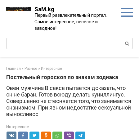
Перейти
SaM.kg
к
Первый развлекательный портал.
контенту
Самое интересное, весёлое и
заводное!
Поиск:
Главная
»
Разное
»
Интересное
Постельный гороскоп по знакам зодиака
Овен мужчина В сексе пытается доказать, что
он не баран. Готов всюду делать куниллингус.
Совершенно не стесняется того, что занимается
онанизмом. При явном недостатке сексуальной
выносливос
Интересное