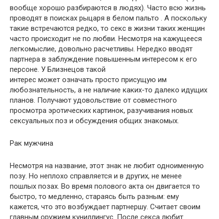
вообще хорошо разбираются в людях). Часто всю жизнь
проводят в поисках рыцаря в белом пальто . А поскольку
такие встречаются редко, то секс в жизни таких женщин
часто происходит не по любви. Несмотря на кажущееся
легкомыслие, довольно расчетливы. Нередко вводят
партнера в заблуждение повышенным интересом к его
персоне. У Близнецов такой
интерес может означать просто присущую им
любознательность, а не наличие каких-то далеко идущих
планов. Получают удовольствие от совместного
просмотра эротических картинок, разучивания новых
сексуальных поз и обсуждения общих знакомых.
Рак мужчина
Несмотря на название, этот знак не любит одноименную
позу. Но неплохо справляется и в других, не менее
пошлых позах. Во время полового акта он двигается то
быстро, то медленно, стараясь быть разным: ему
кажется, что это возбуждает партнершу. Считает своим
главным оружием куниллингус. После секса любит