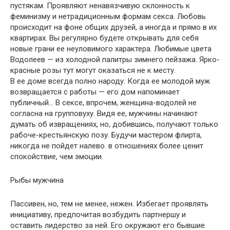
пустякам. Проявляют ненавязчивую склонность к
феминизму и нетрадиционным формам секса. Любовь
происходит на фоне общих друзей, а иногда и прямо в их
квартирах. Вы регулярно будете открывать для себя
новые грани ее неуловимого характера. Любимые цвета
Водолеев — из холодной палитры зимнего пейзажа. Ярко-
красные розы тут могут оказаться не к месту.
В ее доме всегда полно народу. Когда ее молодой муж
возвращается с работы — его дом напоминает
публичный… В сексе, впрочем, женщина-водолей не
согласна на групповуху. Видя ее, мужчины начинают
думать об извращениях, но, добившись, получают только
рабоче-крестьянскую позу. Будучи мастером флирта,
никогда не пойдет налево. в отношениях более ценит
спокойствие, чем эмоции.
Рыбы мужчина
Пассивен, но, тем не менее, нежен. Избегает проявлять
инициативу, предпочитая возбудить партнершу и
оставить лидерство за ней. Его окружают его бывшие