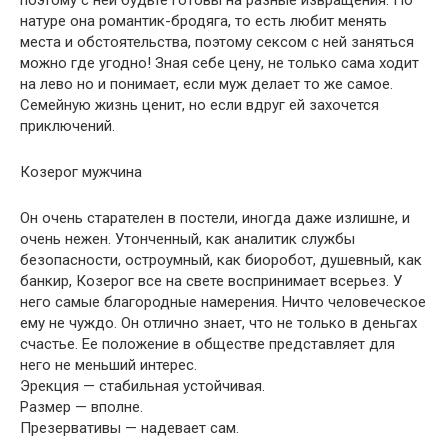
поэтому с ней будьте готовы на разные извращения. По
натуре она романтик-бродяга, то есть любит менять
места и обстоятельства, поэтому сексом с ней заняться
можно где угодно! Зная себе цену, не только сама ходит
на лево но и понимает, если муж делает то же самое.
Семейную жизнь ценит, но если вдруг ей захочется
приключений.
Козерог мужчина
Он очень старателен в постели, иногда даже излишне, и
очень нежен. Утонченный, как аналитик службы
безопасности, остроумный, как биоробот, душевный, как
банкир, Козерог все на свете воспринимает всерьез. У
него самые благородные намерения. Ничто человеческое
ему не чуждо. Он отлично знает, что не только в деньгах
счастье. Ее положение в обществе представляет для
него не меньший интерес.
Эрекция — стабильная устойчивая.
Размер — вполне.
Презервативы — надевает сам.