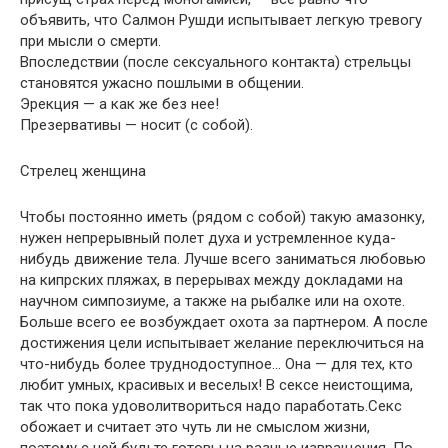
объявить, что Салмон Рушди испытывает легкую тревогу
при мысли о смерти.
Впоследствии (после сексуального контакта) стрельцы
становятся ужасно пошлыми в общении.
Эрекция — а как же без нее!
Презервативы — носит (с собой).
Стрелец женщина
Чтобы постоянно иметь (рядом с собой) такую амазонку,
нужен непрерывный полет духа и устремленное куда-
нибудь движение тела. Лучше всего заниматься любовью
на кипрских пляжах, в перерывах между докладами на
научном симпозиуме, а также на рыбалке или на охоте.
Больше всего ее возбуждает охота за партнером. А после
достижения цели испытывает желание переключиться на
что-нибудь более труднодоступное… Она — для тех, кто
любит умных, красивых и веселых! В сексе неистощима,
так что пока удоволитвориться надо паработать.Секс
обожает и считает это чуть ли не смыслом жизни,