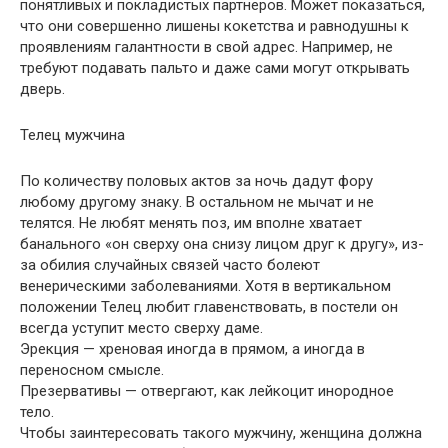
понятливых и покладистых партнеров. Может показаться,
что они совершенно лишены кокетства и равнодушны к
проявлениям галантности в свой адрес. Например, не
требуют подавать пальто и даже сами могут открывать
дверь.
Телец мужчина
По количеству половых актов за ночь дадут фору
любому другому знаку. В остальном не мычат и не
телятся. Не любят менять поз, им вполне хватает
банального «он сверху она снизу лицом друг к другу», из-
за обилия случайных связей часто болеют
венерическими заболеваниями. Хотя в вертикальном
положении Телец любит главенствовать, в постели он
всегда уступит место сверху даме.
Эрекция — хреновая иногда в прямом, а иногда в
переносном смысле.
Презервативы — отвергают, как лейкоцит инородное
тело.
Чтобы заинтересовать такого мужчину, женщина должна