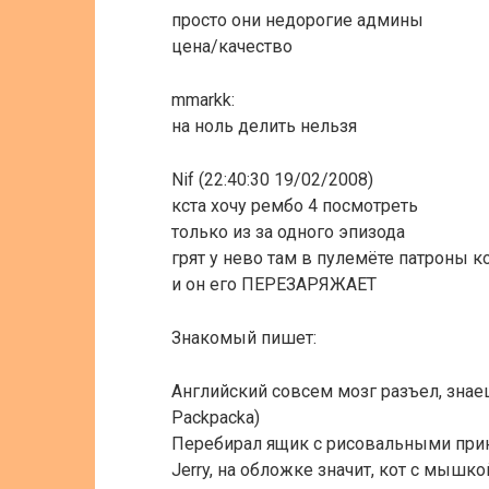
просто они недорогие админы
цена/качество
mmarkk:
на ноль делить нельзя
Nif (22:40:30 19/02/2008)
кста хочу рембо 4 посмотреть
только из за одного эпизода
грят у нево там в пулемёте патроны к
и он его ПЕРЕЗАРЯЖАЕТ
Знакомый пишет:
Английский совсем мозг разъел, знаеш
Packpacka)
Перебирал ящик с рисовальными при
Jerry, на обложке значит, кот с мышкой