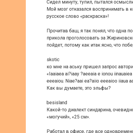
Сидел минуту, тупил, пытался осмысли
Мой мозг отказался воспринимать в к
русское слово «раскраска»!
Прочитав баш, я так понял, что одна 
прикола проголосовать за Жириновск
пойдет, потому как итак ясно, что по
skotic
ко мне на аську пришел запрос автори
«Iaaiaea ai?iaay ?aeeaia e ionou iinauaie
eeeaiou. Niae?aai ea?aiio eeeaioo iiaua a
Как вы думаете, это эльфы?
besisland
Какой-то диалект синдарина, очевидн
«могучий», «25 см».
Работал в офисе, где все одновреме