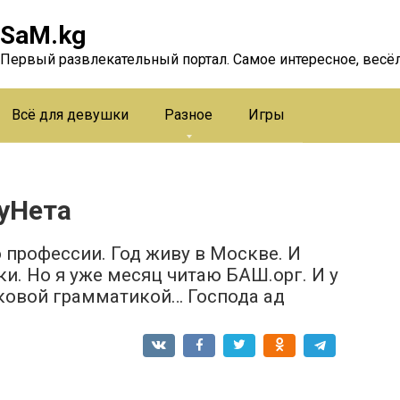
SaM.kg
Первый развлекательный портал. Самое интересное, весёл
Всё для девушки
Разное
Игры
уНета
 профессии. Год живу в Москве. И
и. Но я уже месяц читаю БАШ.орг. И у
ковой грамматикой… Господа ад