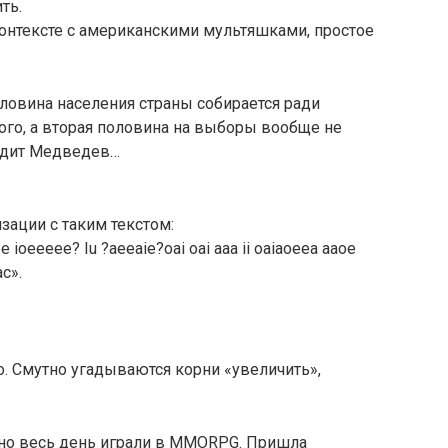
ть.
онтексте с американскими мультяшками, простое
половина населения страны собирается ради
ого, а вторая половина на выборы вообще не
бедит Медведев…
зации с таким текстом:
a e ioeeeee? Iu ?aeeaie?oai oai aaa ii oaiaoeea aaoe
ac».
о. Смутно угадываются корни «увеличить»,
нно весь день играли в MMORPG. Пришла