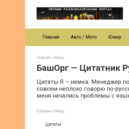
Перейти
к
контенту
Главная
Авто / Мото
Юмор
Главная
»
Юмор
БашОрг — Цитатник Р
Цитаты Я – немка. Менеджер по
совсем неплохо говорю по-русск
меня начались проблемы с язы
Рубрика:
Юмор
Цитаты