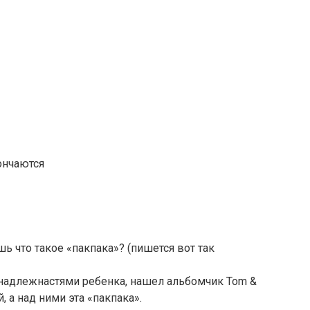
ончаются
ь что такое «пакпака»? (пишется вот так
надлежнастями ребенка, нашел альбомчик Tom &
, а над ними эта «пакпака».