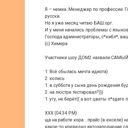
Я – немка. Менеджер по профессии. Г
русски.
Но я уже месяц читаю БАШ.орг.
И у меня начались проблемы с языко
Господа администраторы, с*кибл*, ва
(c) Химера
Участники шоу ДОМ2 назвали САМ
1: Всё сбылась мечта идиота)
2: колись
1: в суббота у сына день рождения буд
2: на люстре тестировал?)))
1: угу, не берёт(( а вот цветы п*здато
XXX (04:34 PM) :
ща на работе кора… прайс (в екселе) 
какое-то креведко автозаполнение сд