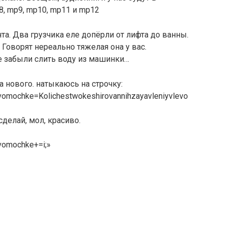
8, mp9, mp10, mp11 и mp12
а. Два грузчика еле допёрли от лифта до ванны.
 Говорят нереально тяжелая она у вас.
се забыли слить воду из машинки…
 нового. натыкаюсь на строчку:
evomochke=Kolichestwokeshirovannihzayavleniyvlevo
сделай, мол, красиво.
evomochke+=i;»