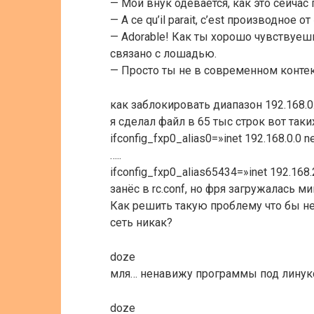
— Мой внук одевается, как это сейчас г
— A ce qu’il parait, c’est производное от
— Adorable! Как ты хорошо чувствуешь 
связано с лошадью.
— Просто ты не в современном контек
как заблокировать диапазон 192.168.0.
я сделал файл в 65 тыс строк вот таки
ifconfig_fxp0_alias0=»inet 192.168.0.0 
…..
ifconfig_fxp0_alias65434=»inet 192.168
занёс в rc.conf, но фря загружалась м
Как решить такую проблему что бы н
сеть никак?
doze
мля… ненавижу программы под линук
doze