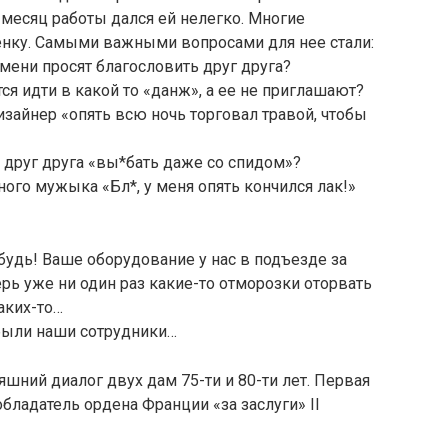
месяц работы дался ей нелегко. Многие
нку. Самыми важными вопросами для нее стали:
ени просят благословить друг друга?
ся идти в какой то «данж», а ее не приглашают?
зайнер «опять всю ночь торговал травой, чтобы
 друг друга «вы*бать даже со спидом»?
ного мужыка «Бл*, у меня опять кончился лак!»
будь! Ваше оборудование у нас в подъезде за
ерь уже ни один раз какие-то отморозки оторвать
каких-то…
были наши сотрудники…
няшний диалог двух дам 75-ти и 80-ти лет. Первая
бладатель ордена Франции «за заслуги» II