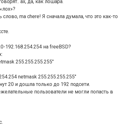
оворят.. ах, да, как лошара.
 «лох»?
слово, ma chere! Я сначала думала, что это как-то
сте.
0-192.168.254.254 на freeBSD?
х:
netmask 255.255.255.255″
.254.254 netmask 255.255.255.255″
инут 20 и дошла только до 192 подсети.
ежелательные пользователи не могли попасть в
с.