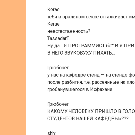
Kerae
тебя в оральном сексе отталкивает и
Kerae
неестественность?
TassadarT
Ну да… Я ПРОГРАММИСТ бл* И Я ПР
В НЕГО ЗВУКОВУХУ ПИХАТЬ…
Грюбочег
у нас на кафедре стенд — на стенде 
после разбития, т.е. рассеянные на пл
гробанувшегося в Исфахане
Грюбочег
КАКОМУ ЧЕЛОВЕКУ ПРИШЛО В ГОЛОВ
СТУДЕНТОВ НАШЕЙ КАФЕДРЫ»???
shh: