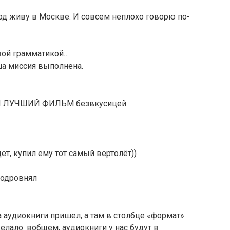
од живу в Москве. И совсем неплохо говорю по-
вой грамматикой…
ша миссия выполнена.
ЫЙ ЛУЧШИЙ ФИЛЬМ безвкусицей
ет, купил ему тот самый вертолёт))
 подровнял
на аудиокниги пришел, а там в столбце «формат»
елало. вобщем, аудиокниги у нас будут в