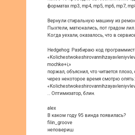
форматах mp3, mp4, mp5, mp6, mp7, mp
Вернули стиральную машину из ремонт
Пыхтели, матюкались, пот градом лил.
Когда уехали, оказалось, что в серви
Hedgehog: Разбираю код программиста
«Kolichestwokeshirovannihzayavleniyvl
mochke+i;»
поржал, объяснил, что читается плохо, 
через некоторое время смотрю опять:
«Kolichestwokeshirovannihzayavleniyvl
… Оптимизатор, блин.
alex
В каком году 95 винда появилась?
filin_groove
неповериш