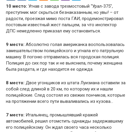
10 место:
Угнав с завода трехмостовый “Урал-375″,
преступник мог скрыться безнаказанным, но увы! – от
радости, проезжая мимо поста ГАИ, продемонстрировал
постовым известный жест пальцем, за что инспектор
ДПС немедленно приказал ему остановиться.
9 место:
Абсолютно голая американка воспользовалась
замешательством полицейского и угнала его патрульную
машину. В погоню отправилась вся городская полиция.
Полиция до сих пор так и не выяснила, почему женщина
была раздета, и где находится ее одежда.
8 место:
Двое угонщиков из штата Луизиана оставили за
собой след длиной в 20 км, по которому их и нашли
полицейские. След состоял из свежих пончиков, которые
на протяжении всего пути вываливались из кузова…
7 место:
Итальянец, промышлявший кражей
автомобилей, решил отомстить однажды задержавшему
его полицейскому. Он ждал своего часа несколько