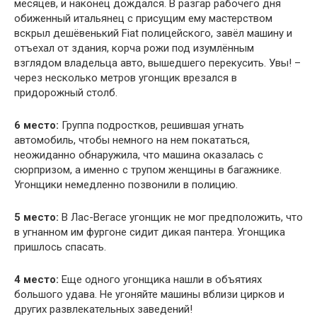
месяцев, и наконец дождался. В разгар рабочего дня
обиженный итальянец с присущим ему мастерством
вскрыл дешёвенький Fiat полицейского, завёл машину и
отъехал от здания, корча рожи под изумлённым
взглядом владельца авто, вышедшего перекусить. Увы! –
через несколько метров угонщик врезался в
придорожный столб.
6 место:
Группа подростков, решившая угнать
автомобиль, чтобы немного на нем покататься,
неожиданно обнаружила, что машина оказалась с
сюрпризом, а именно с трупом женщины в багажнике.
Угонщики немедленно позвонили в полицию.
5 место:
В Лас-Вегасе угонщик не мог предположить, что
в угнанном им фургоне сидит дикая пантера. Угонщика
пришлось спасать.
4 место:
Еще одного угонщика нашли в объятиях
большого удава. Не угоняйте машины вблизи цирков и
других развлекательных заведений!