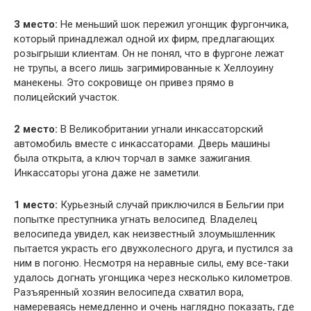
3 место:
Не меньший шок пережил угонщик фургончика,
который принадлежал одной их фирм, предлагающих
розыгрыши клиентам. Он не понял, что в фургоне лежат
не трупы, а всего лишь загримированные к Хеллоуину
манекены. Это сокровище он привез прямо в
полицейский участок.
2 место:
В Великобритании угнали инкассаторский
автомобиль вместе с инкассаторами. Дверь машины
была открыта, а ключ торчал в замке зажигания.
Инкассаторы угона даже не заметили.
1 место:
Курьезный случай приключился в Бельгии при
попытке преступника угнать велосипед. Владелец
велосипеда увидел, как неизвестный злоумышленник
пытается украсть его двухколесного друга, и пустился за
ним в погоню. Несмотря на неравные силы, ему все-таки
удалось догнать угонщика через несколько километров.
Разъяренный хозяин велосипеда схватил вора,
намереваясь немедленно и очень наглядно показать, где