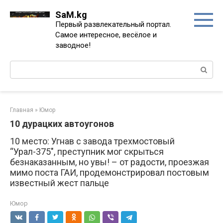
Перейти
SaM.kg
к
Первый развлекательный портал.
контенту
Самое интересное, весёлое и
заводное!
Поиск:
Главная
»
Юмор
10 дурацких автоугонов
10 место: Угнав с завода трехмостовый
“Урал-375″, преступник мог скрыться
безнаказанным, но увы! – от радости, проезжая
мимо поста ГАИ, продемонстрировал постовым
известный жест пальце
Юмор