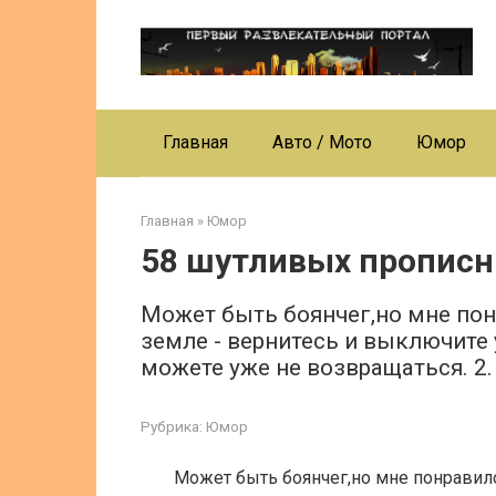
Перейти
к
контенту
Главная
Авто / Мото
Юмор
Главная
»
Юмор
58 шутливых прописн
Может быть боянчег,но мне понр
земле - вернитесь и выключите 
можете уже не возвращаться. 2. 
Рубрика:
Юмор
Может быть боянчег,но мне понравил