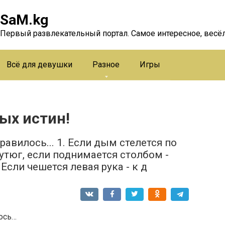
SaM.kg
Первый развлекательный портал. Самое интересное, весёл
Всё для девушки
Разное
Игры
ых истин!
авилось... 1. Если дым стелется по
утюг, если поднимается столбом -
Если чешется левая рука - к д
ось…