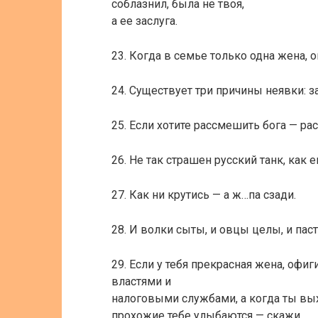
соблазнил, была не твоя,
а ее заслуга.
23. Когда в семье только одна жена, 
24. Существует три причины неявки: за
25. Если хотите рассмешить бога — ра
26. Не так страшен русский танк, как 
27. Как ни крутись — а ж…па сзади.
28. И волки сыты, и овцы целы, и паст
29. Если у тебя прекрасная жена, офиг
властями и
налоговыми службами, а когда ты вых
прохожие тебе улыбаются — скажи