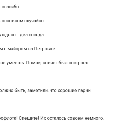
е спасибо…
 в основном случайно…
буждено… два соседа
м с майором на Петровке.
ты не умеешь. Помни, ковчег был построен
должно быть, заметили, что хорошие парни
рофлота! Спешите! Их осталось совсем немного.