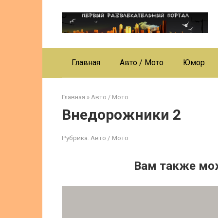
Перейти
к
контенту
Главная
Авто / Мото
Юмор
Главная
»
Авто / Мото
Внедорожники 2
Рубрика:
Авто / Мото
Вам также мо