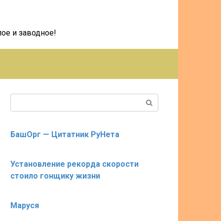
ое и заводное!
Поиск:
БашОрг — Цитатник РуНета
Установление рекорда скорости
стоило гонщику жизни
Маруся