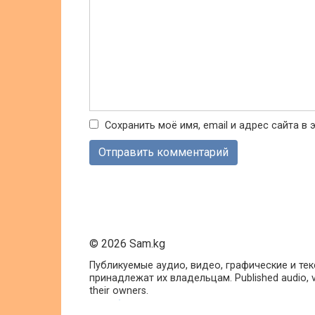
Сохранить моё имя, email и адрес сайта 
© 2026 Sam.kg
Публикуемые аудио, видео, графические и те
принадлежат их владельцам. Published audio, vide
their owners.
1вин
Мостбет