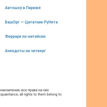
Автошоу в Париже
БашОрг — Цитатник РуНета
Феррари по-китайски
Анекдоты на четверг
накомления, все права на них
uaintance, all rights to them belong to