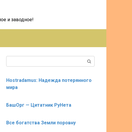
ое и заводное!
Поиск:
Hostradamus: Надежда потерянного
мира
БашОрг — Цитатник РуНета
Все богатства Земли поровну