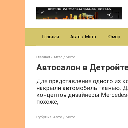
Перейти
к
контенту
Главная
Авто / Мото
Юмор
Главная
»
Авто / Мото
Автосалон в Детройте
Для представления одного из к
накрыли автомобиль тканью. Д
концептов дизайнеры Mercedes-
похоже,
Рубрика:
Авто / Мото