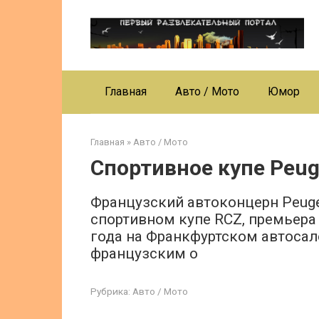
Перейти
к
контенту
Главная
Авто / Мото
Юмор
Главная
»
Авто / Мото
Спортивное купе Peug
Французский автоконцерн Peug
спортивном купе RCZ, премьера 
года на Франкфуртском автосал
французским о
Рубрика:
Авто / Мото