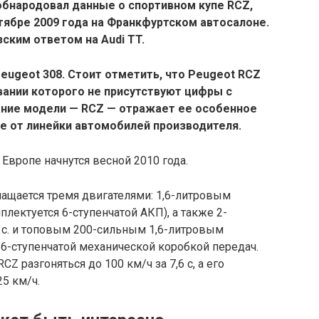
обнародовал данные о спортивном купе RCZ,
тябре 2009 года на Франкфуртском автосалоне.
ским ответом на Audi TT.
eugeot 308. Стоит отметить, что Peugeot RCZ
вании которого не присутствуют цифры с
вание модели — RCZ — отражает ее особенное
е от линейки автомобилей производителя.
вропе начнутся весной 2010 года.
ащается тремя двигателями: 1,6-литровым
лектуется 6-ступенчатой АКП), а также 2-
с. и топовым 200-сильным 1,6-литровым
6-ступенчатой механической коробкой передач.
Z разгоняться до 100 км/ч за 7,6 с, а его
5 км/ч.