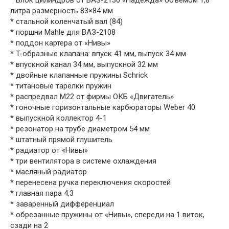
* Блок цилиндров от ВАЗ-2130 «Надежда» объемом 1,8
литра размерность 83×84 мм
* стальной коленчатый вал (84)
* поршни Mahle для ВАЗ-2108
* поддон картера от «Нивы»
* T-образные клапана: впуск 41 мм, выпуск 34 мм
* впускной канал 34 мм, выпускной 32 мм
* двойные клапанные пружины Schrick
* титановые тарелки пружин
* распредвал M22 от фирмы ОКБ «Двигатель»
* гоночные горизонтальные карбюраторы Weber 40
* выпускной коллектор 4-1
* резонатор на трубе диаметром 54 мм
* штатный прямой глушитель
* радиатор от «Нивы»
* три вентилятора в системе охлаждения
* масляный радиатор
* перенесена ручка переключения скоростей
* главная пара 4,3
* заваренный дифференциал
* обрезанные пружины от «Нивы», спереди на 1 виток,
сзади на 2