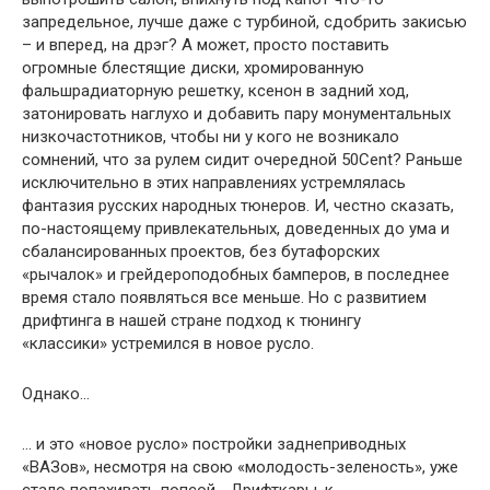
запредельное, лучше даже с турбиной, сдобрить закисью
– и вперед, на дрэг? А может, просто поставить
огромные блестящие диски, хромированную
фальшрадиаторную решетку, ксенон в задний ход,
затонировать наглухо и добавить пару монументальных
низкочастотников, чтобы ни у кого не возникало
сомнений, что за рулем сидит очередной 50Cent? Раньше
исключительно в этих направлениях устремлялась
фантазия русских народных тюнеров. И, честно сказать,
по-настоящему привлекательных, доведенных до ума и
сбалансированных проектов, без бутафорских
«рычалок» и грейдероподобных бамперов, в последнее
время стало появляться все меньше. Но с развитием
дрифтинга в нашей стране подход к тюнингу
«классики» устремился в новое русло.
Однако…
… и это «новое русло» постройки заднеприводных
«ВАЗов», несмотря на свою «молодость-зеленость», уже