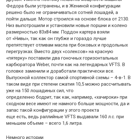
Федора были устранены, и в Жениной конфигурации
решено было не ограничиваться сотней лошадей, а
пойти дальше. Мотор строился на основе блока от 2130.
Низ выпотрошили и установили новые поршни и колено
размерностью 83х84 мм. Поддон картера взяли
от «Нивы», так как он глубже и гораздо лучше
препятствует отливам масла при боковых и продольных
перегрузках. Вместо двух «солексов» на красную
«пятерку» поставили два гоночных горизонтальных
карбюратора Weber, почти как на легендарных VFTS. В
головке заменили и доработали практически все.
Выпускной коллектор самой спортивной схемы – 4-в-1. В
таком виде при степени сжатия 10,5 можно рассчитывать
уже на 150 лошадиных сил, что
определенно бодрит, так как, например, «хачироки» при
сходном весе имеют не намного больше мощности, да и
запас такой конфигурации у этого проекта
еще есть, ведь раллийные VFTS выдавали 160 л.с. при
меньшем объеме – всего 1,6 литра.
Немного истории