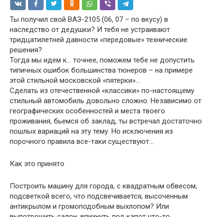
Ты получил свой ВАЗ-2105 (06, 07 – по вкусу) в
наследство от дедушки? И тебя не устраивают
тридцатилетней давности «передовые» технические
решения?
Тогда мы идем к… точнее, поможем тебе не допустить
типичных ошибок большинства тюнеров – на примере
этой стильной московской «пятерки»…
Сделать из отечественной «классики» по-настоящему
стильный автомобиль довольно сложно. Независимо от
географических особенностей и места твоего
проживания, бьемся об заклад, ты встречал достаточно
пошлых вариаций на эту тему. Но исключения из
порочного правила все-таки существуют…
Как это принято
Построить машину для города, с квадратным обвесом,
подсветкой всего, что подсвечивается, высоченным
антикрылом и громоподобным выхлопом? Или
выпотрошить салон, впихнуть под капот что-то