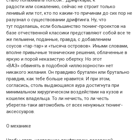
стало попахивать попсой… Дрифткары, к
радости или сожалению, сейчас не строит только
ленивый или тот, кто по каким-то причинам до сих пор не
разузнал о существовании дрифтинга. Ну, что
тут поделаешь, если большинство тюнинг-проектов на
базе отчественной классики представляют собой все те
же пельмени, поданные, правда, с добавлением
соусов «тар-тар» и «тысяча островов». Иными словами,
вполне привычные технические решения, облаченные в
яркую и порой неказистую обертку. Но этот
«ВАЗ» обвинять в подобной «иллюзорности» нет
никакого желания. Он правдиво брутален или брутально
правдив, как тебе больше нравится. И при этом,
согласись, столь выдающаяся аура достигнута при
минимальном хирургическом воздействии на кузов и
кошелек владельца. То ли нечисть, то ли честь
уберегла-таки автомобиль от всех ненужных тюнинг-
аксессуаров.
О механике