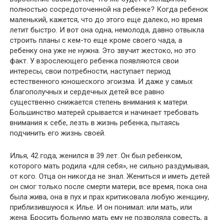
полностью сосредоточенной на ребенке? Когда ребенок
маленький, кажется, что до этого еще далеко, но время
летит быстро. И вот она одна, немолода, давно отвыкла
строить планы с кем-то еще кроме своего чада, а
ребенку она уже не нужна. Это звучит жестоко, но это
факт. У взрослеющего ребенка появляются свои
интересы, свои потребности, наступает период
естественного юношеского эгоизма. И даже у самых
благополучных и сердечных детей все равно
существенно снижается степень внимания к матери.
Большинство матерей срывается и начинает требовать
внимания к себе, лезть в жизнь ребенка, пытаясь
подчинить его жизнь своей.
Илья, 42 года, женился в 39 лет. Он был ребенком,
которого мать родила «для себя», не сильно раздумывая,
от кого. Отца он никогда не знал. Жениться и иметь детей
он смог только после смерти матери, все время, пока она
была жива, она в пух и прах критиковала любую женщину,
приблизившуюся к Илье. И он понимал: или мать, или
жена. Бросить больную мать ему не позволяла совесть, а