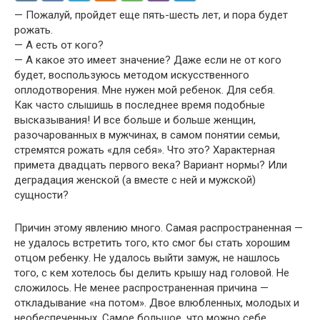
— Пожалуй, пройдет еще пять-шесть лет, и пора будет
рожать.
— А есть от кого?
— А какое это имеет значение? Даже если не от кого
будет, воспользуюсь методом искусственного
оплодотворения. Мне нужен мой ребенок. Для себя.
Как часто слышишь в последнее время подобные
высказывания! И все больше и больше женщин,
разочарованных в мужчинах, в самом понятии семьи,
стремятся рожать «для себя». Что это? Характерная
примета двадцать первого века? Вариант нормы? Или
деградация женской (а вместе с ней и мужской)
сущности?
Причин этому явлению много. Самая распространенная —
не удалось встретить того, кто смог бы стать хорошим
отцом ребенку. Не удалось выйти замуж, не нашлось
того, с кем хотелось бы делить крышу над головой. Не
сложилось. Не менее распространенная причина —
откладывание «на потом». Двое влюбленных, молодых и
необеспеченных. Самое большое, что можно себе