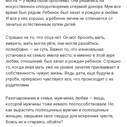
могла — у мужа были проблемы. Они решились на
искусственное оплодотворение спермой донора. Муж все
время был рядом. Ребенок был зачат и рожден в любви.
И все у них хорошо, а ребенок ничем не отличается от
зачатых естественным путем детей.
Страшно не то, что отца нет. Он мог бросить мать,
умереть, мать могла уйти, они могли разойтись
полюбовно — не суть. Важно то, что изначальная
установка на семью имела место, и именно в этой ауре
любви, отношений, был зачат и рожден ребенок. Страшно
то, когда иная мать уже на уровне зачатия присваивает в
собственность чужую жизнь. Ведь дети, еще будучи в
утробе, прекрасно чувствуют все, что происходит с их
родителями
Разочарование в семье, мужчинах, любви — вещь,
которой мужчины тоже немало поспособствовали. Но
как вырастить полноценных мужчин и полноценных
женщин, закрывая свое сердце для искренних чувств,
боясь их и стараясь обойти?