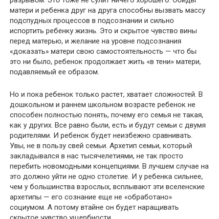
разрывом. Это тоже не сулит ничего хорошего. Обиды
матери и ребенка друг на друга способны вызвать массу
подспудных процессов в подсознании и сильно
испортить ребенку жизнь. Это и скрытое чувство вины
перед матерью, и желание на уровне подсознания
«доказать» матери свою самостоятельность — что бы
это ни было, ребенок продолжает жить «в тени» матери,
подавляемый ее образом.
Но и пока ребенок только растет, хватает сложностей. В
дошкольном и раннем школьном возрасте ребенок не
способен полностью понять, почему его семья не такая,
как у других. Все равно были, есть и будут семьи с двумя
родителями. И ребенок будет неизбежно сравнивать.
Увы, не в пользу свей семьи. Архетип семьи, который
закладывался в нас тысячелетиями, не так просто
перебить новомодными концепциями. В лучшем случае на
это должно уйти не одно столетие. И у ребенка сильнее,
чем у большинства взрослых, всплывают эти вселенские
архетипы — его сознание еще не «обработано»
социумом. А потому втайне он будет наращивать
скрытое чувство ущербности.