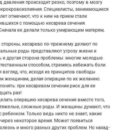
д давления происходит резко, поэтому в мозгу
икрокровоизлияния. Специалисты, занимающиеся
ет отмечают, что к ним на прием стали
дившихся с помощью кесарева сечения.
 Сначала ее делали только умирающим матерям,
й стороны, кесарево по-прежнему делают по
альные роды представляют угрозу жизни и
ь и другая сторона проблемы: многие молодые
тественным способом, стремясь избежать боли.
 взгляд, что, исходя из принципов свободы
ким женщинам, делая операции по их желанию.
онять: при кесаревом сечении риск для ее
дцать раз!
делать операцию кесарева сечения вместо того,
 тяжелые, сложные роды. И женщины думают, что
с ребенком. Только ведь никто не знает, какие
 через некоторое время. Может появиться
олезнь и много разных других проблем. Но назад-