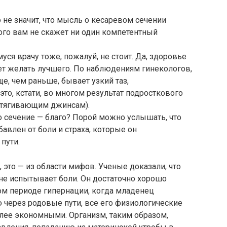
не значит, что мысль о кесаревом сечении
того вам не скажет ни один компетентный
ся врачу тоже, пожалуй, не стоит. Да, здоровье
ет желать лучшего. По наблюдениям гинекологов,
е, чем раньше, бывает узкий таз,
о, кстати, во многом результат подросткового
обтягивающим джинсам).
во сечение — благо? Порой можно услышать, что
авлен от боли и страха, которые он
пути.
 это — из области мифов. Ученые доказали, что
не испытывает боли. Он достаточно хорошо
ом периоде гипернации, когда младенец
 через родовые пути, все его физиологические
лее экономными. Организм, таким образом,