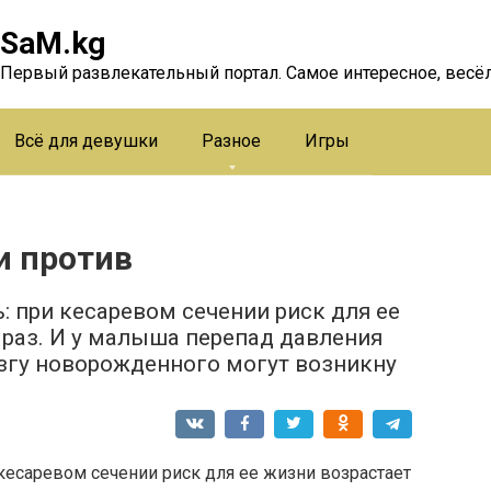
SaM.kg
Первый развлекательный портал. Самое интересное, весёл
Всё для девушки
Разное
Игры
и против
 при кесаревом сечении риск для ее
 раз. И у малыша перепад давления
озгу новорожденного могут возникну
кесаревом сечении риск для ее жизни возрастает