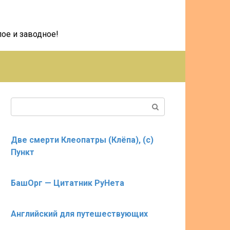
ое и заводное!
Поиск:
Две смерти Клеопатры (Клёпа), (с)
Пункт
БашОрг — Цитатник РуНета
Английский для путешествующих