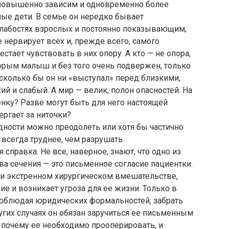
 повышенно зависим и одновременно более
ые дети. В семье он нередко бывает
лабостях взрослых и постоянно показывающим,
 нервирует всех и, прежде всего, самого
стает чувствовать в них опору. А кто — не опора,
которым малыш и без того очень подвержен, только
сколько бы он ни «выступал» перед близкими,
ий и слабый. А мир — велик, полон опасностей. На
нку? Разве могут быть для него настоящей
дергает за ниточки?
дности можно преодолеть или хотя бы частично
 всегда труднее, чем разрушать.
справка. Не все, наверное, знают, что одно из
а сечения — это письменное согласие пациентки.
при экстренном хирургическом вмешательстве,
е и возникает угроза для ее жизни. Только в
 соблюдая юридических формальностей, забрать
гих случаях он обязан заручиться ее письменным
 почему ее необходимо прооперировать, и