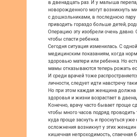
в двенадцать раз. И у малыша перепа
новорожденного могут возникнуть м
с дошкольниками, в последнюю пару л
приводить гораздо больше детей, ро
Операцию эту изобрели очень давно.
чтобы спасти ребенка.
Сегодня ситуация изменилась. С одно
медицинским показаниям, когда норм
здоровью матери или ребенка. Но ест
мамы отказываются теперь рожать ес
И среди врачей тоже распространяется
личности, следует идти навстречу та
Но при этом каждая женщина должна п
здоровья и жизни возрастает в двена
Конечно, врачу часто бывает проще с
чтобы много часов подряд проводить
куда проще заснуть и проснуться уже 
осложнения возникнут у этих женщин
кишечная непроходимость, спаечная б