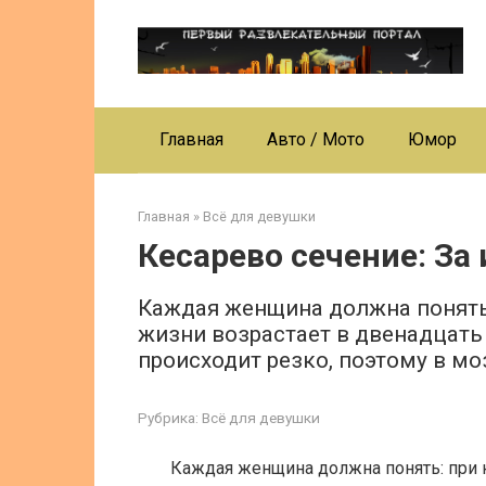
Перейти
к
контенту
Главная
Авто / Мото
Юмор
Главная
»
Всё для девушки
Кесарево сечение: За 
Каждая женщина должна понять:
жизни возрастает в двенадцать
происходит резко, поэтому в м
Рубрика:
Всё для девушки
Каждая женщина должна понять: при 