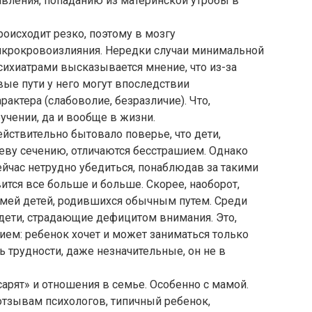
авления, попаданию из материнской утробы в
оисходит резко, поэтому в мозгу
икрокровоизлияния. Нередки случаи минимальной
ихиатрами высказывается мнение, что из-за
ые пути у него могут впоследствии
актера (слабоволие, безразличие). Что,
учении, да и вообще в жизни.
действительно бытовало поверье, что дети,
еву сечению, отличаются бесстрашием. Однако
сейчас нетрудно убедиться, понаблюдав за такими
ится все больше и больше. Скорее, наоборот,
имей детей, родившихся обычным путем. Среди
дети, страдающие дефицитом внимания. Это,
лием: ребенок хочет и может заниматься только
ть трудности, даже незначительные, он не в
арят» и отношения в семье. Особенно с мамой.
 отзывам психологов, типичный ребенок,