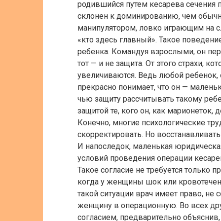
родившийся путем кесарева сечения
склонен к доминированию, чем обычн
манипулятором, ловко играющим на с
«кто здесь главный». Такое поведение
ребенка. Командуя взрослыми, он пере
тот — и не защита. От этого страхи, 
увеличиваются. Ведь любой ребенок, 
прекрасно понимает, что он — маленьк
чью защиту рассчитывать такому ребе
защитой те, кого он, как марионеток, 
Конечно, многие психологические тру
скорректировать. Но восстанавливать
И напоследок, маленькая юридическая 
условий проведения операции кесарев
Такое согласие не требуется только 
когда у женщины шок или кровотечени
такой ситуации врач имеет право, не
женщину в операционную. Во всех дру
согласием, предварительно объяснив,