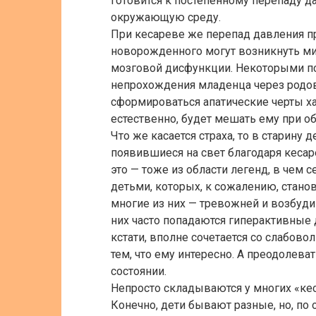
готовится к постепенному перепаду д
окружающую среду.
При кесареве же перепад давления пр
новорожденного могут возникнуть м
мозговой дисфункции. Некоторыми пс
непрохождения младенца через родов
сформироваться апатические черты хар
естественно, будет мешать ему при об
Что же касается страха, то в старину 
появившиеся на свет благодаря кесар
это — тоже из области легенд, в чем 
детьми, которых, к сожалению, станов
многие из них — тревожней и возбуд
них часто попадаются гиперактивные 
кстати, вполне сочетается со слабово
тем, что ему интересно. А преодолева
состоянии.
Непросто складываются у многих «кес
Конечно, дети бывают разные, но, по