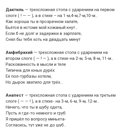
Дактиль
— трехсложная стопа с ударением на первом
слоге ( ! — — ), а в стихе – на 1-м,4-м,7-м,10-м…
Как хороша ты в прозрачном халате,
Бьётся в истоме мой кожаный кнут…
Если б не долг и задержки в зарплате,
Снял бы тебя хоть на двадцать минут
Амфибрахий
— трехсложная стопа с ударением на
втором слоге ( — ! — ), а в стихе-на 2-м, 5-м, 8-м, 11-м…
Раскованность в мысли и теле
Типична для юных дурёх:
Её пол-турбазы хотели,
Но дырок хватило для трёх…
Анапест
— трехсложная стопа с ударением на третьем
слоге ( — — ! ), а в стихе- на 3-м, 6-м, 9-м, 12-м…
Ничего, что ты в шубу одета,
Пусть я где-то немного и груб:
Я пришёл по вопросу миньета-
Согласись, тут уже не до шуб…