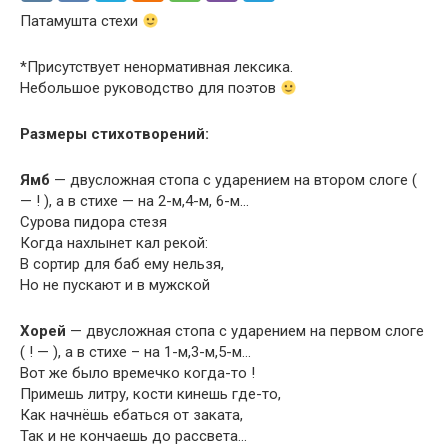
Патамушта стехи
*Присутствует ненормативная лексика.
Небольшое руководство для поэтов
Размеры стихотворений:
Ямб
— двусложная стопа с ударением на втором слоге (
— ! ), а в стихе — на 2-м,4-м, 6-м…
Сурова пидора стезя
Когда нахлынет кал рекой:
В сортир для баб ему нельзя,
Но не пускают и в мужской
Хорей
— двусложная стопа с ударением на первом слоге
( ! — ), а в стихе – на 1-м,3-м,5-м…
Вот же было времечко когда-то !
Примешь литру, кости кинешь где-то,
Как начнёшь ебаться от заката,
Так и не кончаешь до рассвета…