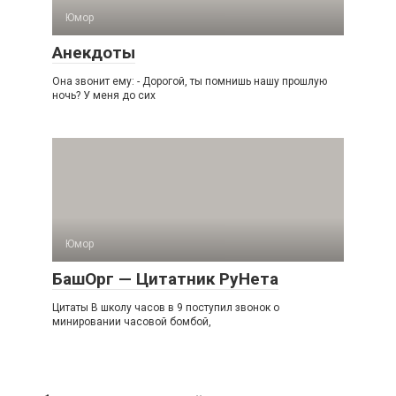
Юмор
Анекдоты
Она звонит ему: - Дорогой, ты помнишь нашу прошлую
ночь? У меня до сих
Юмор
БашОрг — Цитатник РуНета
Цитаты В школу часов в 9 поступил звонок о
минировании часовой бомбой,