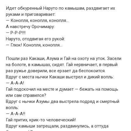
Идет обкуренный Наруто по камышам, раздвигает их
руками и приговаривает:
— Конопля, конопля, конопля…
А навстречу Орочимару:
— Р-Р-Р!!!
Наруто, отодвигая его рукой:
— Глюк! Конопля, конопля…
Пошли раз Какаши, Азума и Гай на охоту на уток. Засели
на болоте, в камышах, сидят. Гай нервничает, в первый
раз ружье доверили, все ерзает да беспокоится.
Вдруг с места нычки Какаши выстрел и дикий вопль:
— А-А-А!
Гай подскочил на месте и думает — бежать на помощь
или сам справился?
Вдруг с нычки Азумы два выстрела подряд и смертный
вопль:
— А-А-А!!
Гай притих, крик-то человеческий!
Вдруг камыши затрещали, раздвинулись, а оттуда