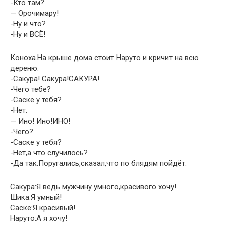
-Кто там?
— Орочимару!
-Ну и что?
-Ну и ВСЁ!
Коноха.На крыше дома стоит Наруто и кричит на всю
дереню:
-Сакура! Сакура!САКУРА!
-Чего тебе?
-Саске у тебя?
-Нет.
— Ино! Ино!ИНО!
-Чего?
-Саске у тебя?
-Нет,а что случилось?
-Да так.Поругались,сказал,что по блядям пойдёт.
Сакура:Я ведь мужчину умного,красивого хочу!
Шика:Я умный!
Саске:Я красивый!
Наруто:А я хочу!