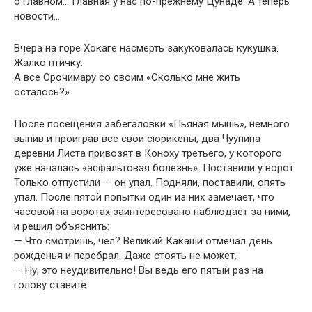
о главном… Главная у нас по-прежнему Цунаде. А теперь
новости…
Вчера на горе Хокаге насмерть закуковалась кукушка.
Жалко птичку.
А все Орочимару со своим «Сколько мне жить
осталось?»
После посещения забегаловки «Пьяная мышь», немного
выпив и проиграв все свои сюрикены, два Чуунина
деревни Листа привозят в Коноху третьего, у которого
уже началась «асфальтовая болезнь». Поставили у ворот.
Только отпустили — он упал. Подняли, поставили, опять
упал. После пятой попытки один из них замечает, что
часовой на воротах заинтересовано наблюдает за ними,
и решил объяснить:
— Что смотришь, чел? Великий Какаши отмечал день
рожденья и перебрал. Даже стоять не может.
— Ну, это неудивительно! Вы ведь его пятый раз на
голову ставите.