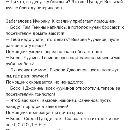
— Ты что, за девушку боишься? Это же Цунаде! Вызывай
лучше бригаду ветеринаров.
Забегаловка Ичираку. К хозяину прибегает помощник:
— Босс! Там Генины напились, в потолок кунаи бросают, к
посетителям доматываются!
— Тебя надо учить, что делать? Вызови Чуунинов, пусть
разгонят эту шваль!
Помощник уходит, через полчаса вбегает опять:
— Босс!! Чуунины Генинов прогнали, сами напились и уже
рубят мебель!
— Ох несчастье мое… Вызови Джонинов, пусть покажут
им, где раки зимуют!
Помощник скрывается, но ненадолго:
— Босс!!! Джонины всех Чуунинов отколотили, теперь за
посетителями гоняются!
— Чтоб вас всех… вызови, наконец, Саннинов, пусть
наведут порядок в заведении!
Помощник возвращается почти сразу:
— Босс… Сюда Цунаде едет. Сказала, что их трое, и они
все Г О Л О Д Н Ы Е…