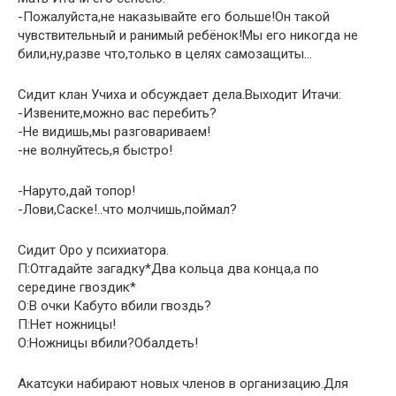
-Пожалуйста,не наказывайте его больше!Он такой
чувствительный и ранимый ребёнок!Мы его никогда не
били,ну,разве что,только в целях самозащиты…
Сидит клан Учиха и обсуждает дела.Выходит Итачи:
-Извените,можно вас перебить?
-Не видишь,мы разговариваем!
-не волнуйтесь,я быстро!
-Наруто,дай топор!
-Лови,Саске!..что молчишь,поймал?
Сидит Оро у психиатора.
П:Отгадайте загадку*Два кольца два конца,а по
середине гвоздик*
О:В очки Кабуто вбили гвоздь?
П:Нет ножницы!
О:Ножницы вбили?Обалдеть!
Акатсуки набирают новых членов в организацию.Для