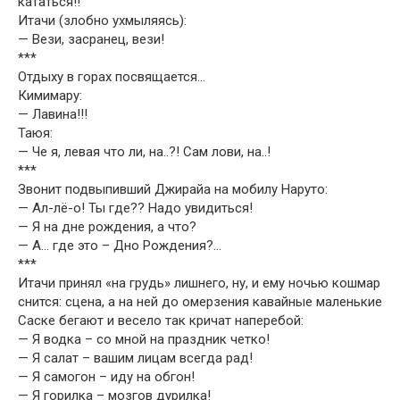
кататься!!
Итачи (злобно ухмыляясь):
— Вези, засранец, вези!
***
Отдыху в горах посвящается…
Кимимару:
— Лавина!!!
Таюя:
— Че я, левая что ли, на..?! Сам лови, на..!
***
Звонит подвыпивший Джирайа на мобилу Наруто:
— Ал-лё-о! Ты где?? Надо увидиться!
— Я на дне рождения, а что?
— А… где это – Дно Рождения?…
***
Итачи принял «на грудь» лишнего, ну, и ему ночью кошмар
снится: сцена, а на ней до омерзения кавайные маленькие
Саске бегают и весело так кричат наперебой:
— Я водка – со мной на праздник четко!
— Я салат – вашим лицам всегда рад!
— Я самогон – иду на обгон!
— Я горилка – мозгов дурилка!