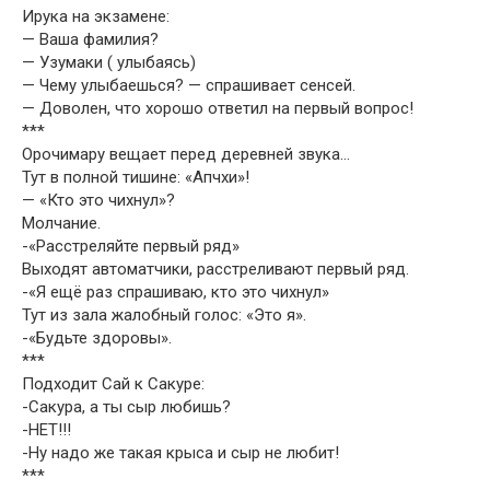
Ирука на экзамене:
— Ваша фамилия?
— Узумаки ( улыбаясь)
— Чему улыбаешься? — спрашивает сенсей.
— Доволен, что хорошо ответил на первый вопрос!
***
Орочимару вещает перед деревней звука…
Тут в полной тишине: «Апчхи»!
— «Кто это чихнул»?
Молчание.
-«Расстреляйте первый ряд»
Выходят автоматчики, расстреливают первый ряд.
-«Я ещё раз спрашиваю, кто это чихнул»
Тут из зала жалобный голос: «Это я».
-«Будьте здоровы».
***
Подходит Сай к Сакуре:
-Сакура, а ты сыр любишь?
-НЕТ!!!
-Ну надо же такая крыса и сыр не любит!
***