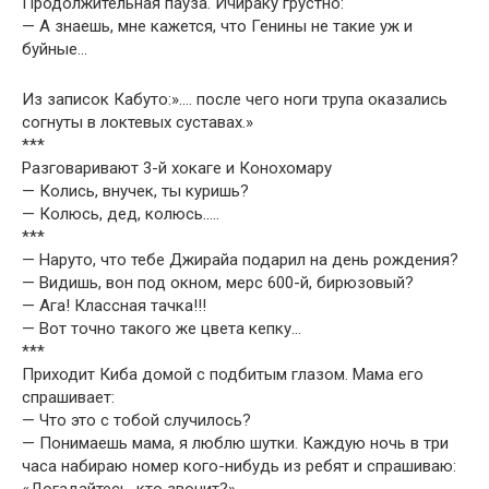
Продолжительная пауза. Ичираку грустно:
— А знаешь, мне кажется, что Генины не такие уж и
буйные…
Из записок Кабуто:»…. после чего ноги трупа оказались
согнуты в локтевых суставах.»
***
Разговаривают 3-й хокаге и Конохомару
— Колись, внучек, ты куришь?
— Колюсь, дед, колюсь…..
***
— Наруто, что тебе Джирайа подарил на день рождения?
— Видишь, вон под окном, мерс 600-й, бирюзовый?
— Ага! Классная тачка!!!
— Вот точно такого же цвета кепку…
***
Приходит Киба домой с подбитым глазом. Мама его
спрашивает:
— Что это с тобой случилось?
— Понимаешь мама, я люблю шутки. Каждую ночь в три
часа набираю номер кого-нибудь из ребят и спрашиваю: