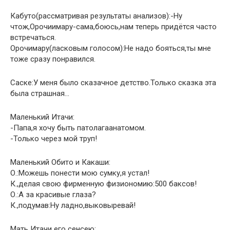
Кабуто(рассматривая результаты анализов):-Ну
чтож,Орочиимару-сама,боюсь,нам теперь придётся часто
встречаться.
Орочимару(ласковым голосом):Не надо бояться,ты мне
тоже сразу понравился.
Саске:У меня было сказачное детство.Только сказка эта
была страшная…
Маленький Итачи:
-Папа,я хочу быть патолагаанатомом.
-Только через мой труп!
Маленький Обито и Какаши:
О.:Можешь понести мою сумку,я устал!
К.,делая свою фирменную физиономию:500 баксов!
О.:А за красивые глаза?
К.,подумав:Ну ладно,выковыревай!
Мать Итачи его сенсею: