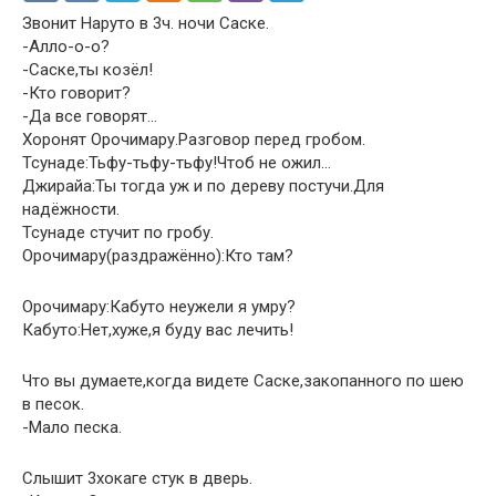
Звонит Наруто в 3ч. ночи Саске.
-Алло-о-о?
-Саске,ты козёл!
-Кто говорит?
-Да все говорят…
Хоронят Орочимару.Разговор перед гробом.
Тсунаде:Тьфу-тьфу-тьфу!Чтоб не ожил…
Джирайа:Ты тогда уж и по дереву постучи.Для
надёжности.
Тсунаде стучит по гробу.
Орочимару(раздражённо):Кто там?
Орочимару:Кабуто неужели я умру?
Кабуто:Нет,хуже,я буду вас лечить!
Что вы думаете,когда видете Саске,закопанного по шею
в песок.
-Мало песка.
Слышит 3хокаге стук в дверь.