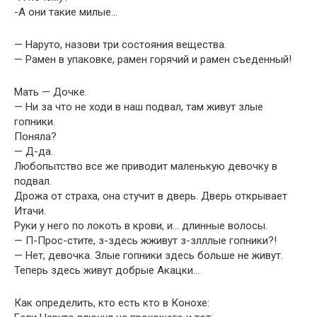
-А они такие милые…
— Наруто, назови три состояния вещества.
— Рамен в упаковке, рамен горячий и рамен съеденный!
Мать — Дочке.
— Ни за что не ходи в наш подвал, там живут злые
гопники.
Поняла?
— Д-да.
Любопытство все же приводит маленькую девочку в
подвал.
Дрожа от страха, она стучит в дверь. Дверь открывает
Итачи.
Руки у него по локоть в крови, и… длинные волосы.
— П-Прос-стите, з-здесь жживут з-злллые гопники?!
— Нет, девочка. Злые гопники здесь больше не живут.
Теперь здесь живут добрые Акацки…
Как определить, кто есть кто в Конохе: