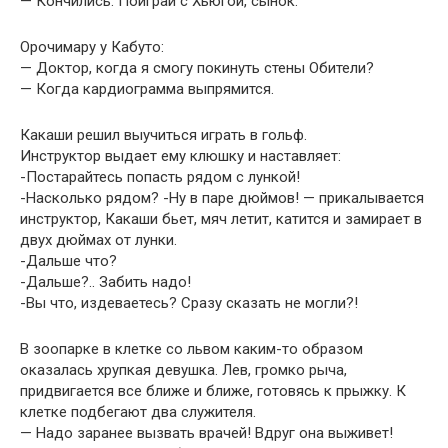
— Кончились. Поиграй с Хьюгой, сынок.
Орочимару у Кабуто:
— Доктор, когда я смогу покинуть стены Обители?
— Когда кардиограмма выпрямится.
Какаши решил выучиться играть в гольф.
Инструктор выдает ему клюшку и наставляет:
-Постарайтесь попасть рядом с лункой!
-Насколько рядом? -Ну в паре дюймов! — прикалывается
инструктор, Какаши бьет, мяч летит, катится и замирает в
двух дюймах от лунки.
-Дальше что?
-Дальше?.. Забить надо!
-Вы что, издеваетесь? Сразу сказать не могли?!
В зоопарке в клетке со львом каким-то образом
оказалась хрупкая девушка. Лев, громко рыча,
придвигается все ближе и ближе, готовясь к прыжку. К
клетке подбегают два служителя.
— Надо заранее вызвать врачей! Вдруг она выживет!