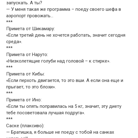
запускать. А ты?
— У меня такая же программа – поеду своего шефа в
аэропорт провожать…
***
Примета от Шикамару:
«Если третий день не хочется работать, значит сегодня
среда».
***
Примета от Наруто:
«Низколетящие голуби над головой – к стирке».
***
Примета от Кибы:
«Если перхоть двигается, то это вши. А если она еще и
прыгает, то это блохи».
***
Примета от Ино:
«Если ты опять поправилась на 5 кг, значит, эту диету
тебе посоветовала лучшая подруга».
***
Саске (плаксиво):
— Братишка, я больше не поеду с тобой на санках