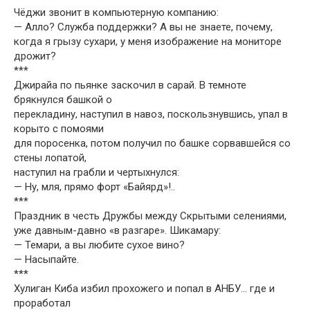
Чёджи звонит в компьютерную компанию:
— Алло? Служба поддержки? А вы не знаете, почему,
когда я грызу сухари, у меня изображение на мониторе
дрожит?
***
Джирайа по пьянке заскочил в сарай. В темноте
брякнулся башкой о
перекладину, наступил в навоз, поскользнувшись, упал в
корыто с помоями
для поросенка, потом получил по башке сорвавшейся со
стены лопатой,
наступил на грабли и чертыхнулся:
— Ну, мля, прямо форт «Байярд»!..
***
Праздник в честь Дружбы между Скрытыми селениями,
уже давным-давно «в разгаре». Шикамару:
— Темари, а вы любите сухое вино?
— Насыпайте.
***
Хулиган Киба избил прохожего и попал в АНБУ… где и
проработал