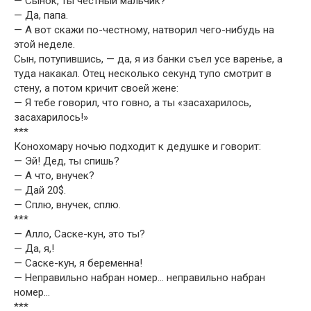
— Сынок, ты честный мальчик?
— Да, папа.
— А вот скажи по-честному, натворил чего-нибудь на
этой неделе.
Сын, потупившись, — да, я из банки съел усе варенье, а
туда накакал. Отец несколько секунд тупо смотрит в
стену, а потом кричит своей жене:
— Я тебе говорил, что говно, а ты «засахарилось,
засахарилось!»
***
Конохомару ночью подходит к дедушке и говорит:
— Эй! Дед, ты спишь?
— А что, внучек?
— Дай 20$.
— Сплю, внучек, сплю.
***
— Алло, Саске-кун, это ты?
— Да, я,!
— Саске-кун, я беременна!
— Неправильно набран номер… неправильно набран
номер…
***