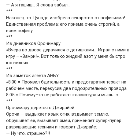
— А я гашиш… Я слова забыл…
***
Наконец-то Цунаде изобрела лекарство от пофигизма!
Единственная проблема: его приема очень строгий, а
всем пофигу.
***
Из дневников Орочимару:
«Вчера во дворе дурачился с детишками… Играл с ними в
игру – «Замри!». Вот только жидкий азот у меня быстро
кончился».
***
Из заметок агента АНБУ:
«8:00 = Проявил бдительность и предотвратил теракт на
рабочем месте, перекусив два подозрительных провода.
8:05 = Почему–то не работают клавиатура и мышь…»
***
Орочимару дерется с Джирайей.
Ороча — выдыхает язык огня, вздымает землю,
обрушивет ее, вызывает змей, применяет супер-пупер
разрушающие техники и говорит Джирайе:
— Ну что, страшно?!!