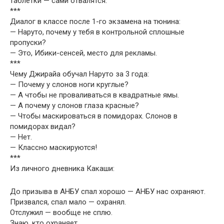
таблетки — сами отвалятся.
***
Диалог в классе после 1-го экзамена на тюнина:
— Наруто, почему у тебя в контрольной сплошные
пропуски?
— Это, Ибики-сенсей, место для рекламы.
***
Чему Джирайа обучал Наруто за 3 года:
— Почему у слонов ноги круглые?
— А чтобы не проваливаться в квадратные ямы.
— А почему у слонов глаза красные?
— Чтобы маскироваться в помидорах. Слонов в
помидорах видал?
— Нет.
— Классно маскируются!
***
Из личного дневника Какаши:
До призыва в АНБУ спал хорошо — АНБУ нас охраняют.
Призвался, спал мало — охранял.
Отслужил — вообще не сплю.
Знаю, кто охраняет…