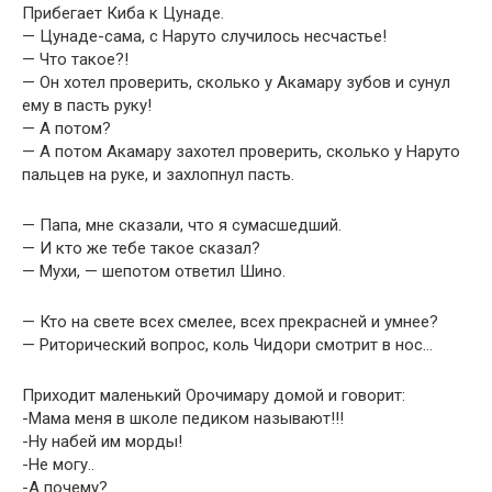
Прибегает Киба к Цунаде.
— Цунаде-сама, с Наруто случилось несчастье!
— Что такое?!
— Он хотел проверить, сколько у Акамару зубов и сунул
ему в пасть руку!
— А потом?
— А потом Акамару захотел проверить, сколько у Наруто
пальцев на руке, и захлопнул пасть.
— Папа, мне сказали, что я сумасшедший.
— И кто же тебе такое сказал?
— Мухи, — шепотом ответил Шино.
— Кто на свете всех смелее, всех прекрасней и умнее?
— Риторический вопрос, коль Чидори смотрит в нос…
Приходит маленький Орочимару домой и говорит:
-Мама меня в школе педиком называют!!!
-Ну набей им морды!
-Не могу..
-А почему?