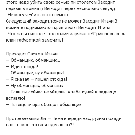
этого надо убить свою семью пи столетом.Заходит
первый в комнату.Выходит через несколько секунд:
-Не могу я убить свою семью.
Следующий заходит,тоже не может.Заходит Итачи.В
комнате поднимаются крик и визг.Выходит Итачи:
-Что ж вы пистолет холстыми заряжаете!Пришлось весь
клан табуреткой замочить!
Приходит Саске к Итачи:
— Обманщик, обманщик…
— Иди отсюда!
— Обманщик, ну обманщик!
— Я сказал — пошел отсюда!
— Ну обманщик, обманщик!
— Если ты сейчас не уйдешь, я тебе кунай в задницу
вставлю!
— Ты еще вчера обещал, обманщик…
Протрезвевший Ли: — Тьма впереди нас, руины позади
нас… е-мое, что ж я сделал-то?!