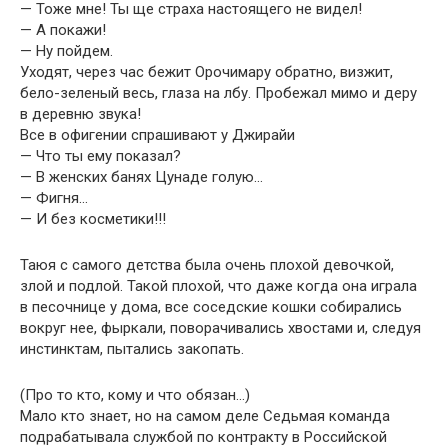
— Тоже мне! Ты ще страха настоящего не видел!
— А покажи!
— Ну пойдем.
Уходят, через час бежит Орочимару обратно, визжит,
бело-зеленый весь, глаза на лбу. Пробежал мимо и деру
в деревню звука!
Все в офигении спрашивают у Джирайи
— Что ты ему показал?
— В женских банях Цунаде голую…
— Фигня…
— И без косметики!!!
Таюя с самого детства была очень плохой девочкой,
злой и подлой. Такой плохой, что даже когда она играла
в песочнице у дома, все соседские кошки собирались
вокруг нее, фыркали, поворачивались хвостами и, следуя
инстинктам, пытались закопать.
(Про то кто, кому и что обязан…)
Мало кто знает, но на самом деле Седьмая команда
подрабатывала службой по контракту в Российской