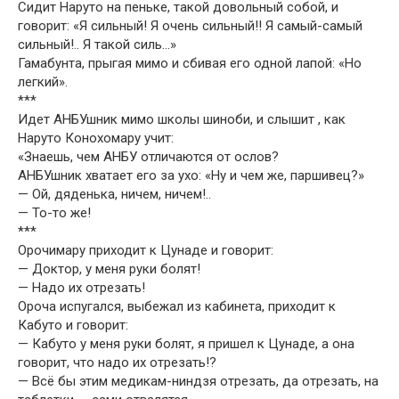
Сидит Наруто на пеньке, такой довольный собой, и
говорит: «Я сильный! Я очень сильный!! Я самый-самый
сильный!.. Я такой силь…»
Гамабунта, прыгая мимо и сбивая его одной лапой: «Но
легкий».
***
Идет АНБУшник мимо школы шиноби, и слышит , как
Наруто Конохомару учит:
«Знаешь, чем АНБУ отличаются от ослов?
АНБУшник хватает его за ухо: «Ну и чем же, паршивец?»
— Ой, дяденька, ничем, ничем!..
— То-то же!
***
Орочимару приходит к Цунаде и говорит:
— Доктор, у меня руки болят!
— Надо их отрезать!
Ороча испугался, выбежал из кабинета, приходит к
Кабуто и говорит:
— Кабуто у меня руки болят, я пришел к Цунаде, а она
говорит, что надо их отрезать!?
— Всё бы этим медикам-ниндзя отрезать, да отрезать, на