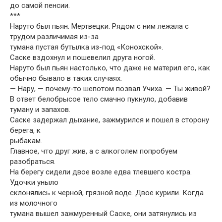
до самой пенсии.
***
Наруто был пьян. Мертвецки. Рядом с ним лежала с
трудом различимая из-за
тумана пустая бутылка из-под «Конохской».
Саске вздохнул и пошевелил друга ногой.
Наруто был пьян настолько, что даже не материл его, как
обычно бывало в таких случаях.
— Нару, — почему-то шепотом позвал Учиха. — Ты живой?
В ответ белобрысое тело смачно пукнуло, добавив
туману и запахов.
Саске задержал дыхание, зажмурился и пошел в сторону
берега, к
рыбакам.
Главное, что друг жив, а с алкоголем попробуем
разобраться.
На берегу сидели двое возле едва тлевшего костра.
Удочки уныло
склонялись к черной, грязной воде. Двое курили. Когда
из молочного
тумана вышел зажмуренный Саске, они затянулись из