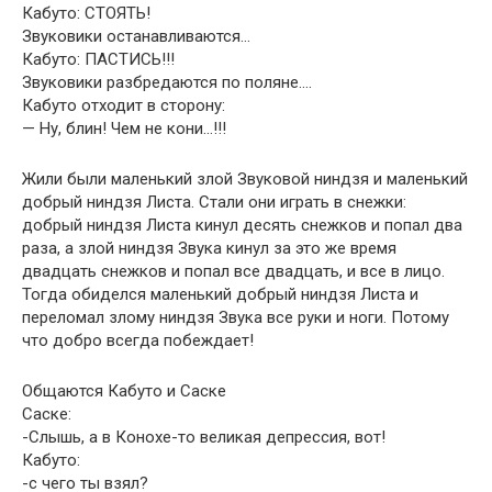
Кабуто: СТОЯТЬ!
Звуковики останавливаются…
Кабуто: ПАСТИСЬ!!!
Звуковики разбредаются по поляне….
Кабуто отходит в сторону:
— Ну, блин! Чем не кони…!!!
Жили были маленький злой Звуковой ниндзя и маленький
добрый ниндзя Листа. Стали они играть в снежки:
добрый ниндзя Листа кинул десять снежков и попал два
раза, а злой ниндзя Звука кинул за это же время
двадцать снежков и попал все двадцать, и все в лицо.
Тогда обиделся маленький добрый ниндзя Листа и
переломал злому ниндзя Звука все руки и ноги. Потому
что добро всегда побеждает!
Общаются Кабуто и Саске
Саске:
-Слышь, а в Конохе-то великая депрессия, вот!
Кабуто:
-с чего ты взял?