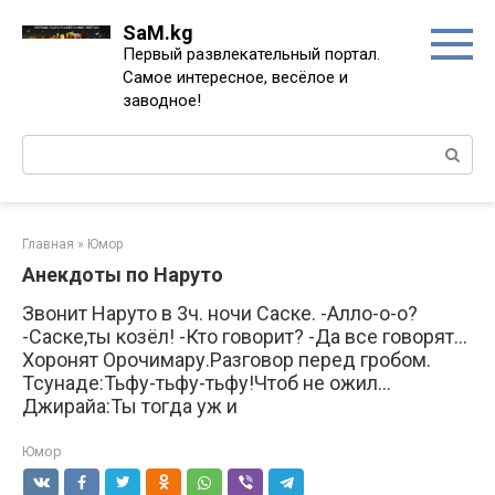
Перейти
SaM.kg
к
Первый развлекательный портал.
контенту
Самое интересное, весёлое и
заводное!
Поиск:
Главная
»
Юмор
Анекдоты по Наруто
Звонит Наруто в 3ч. ночи Саске. -Алло-о-о?
-Саске,ты козёл! -Кто говорит? -Да все говорят…
Хоронят Орочимару.Разговор перед гробом.
Тсунаде:Тьфу-тьфу-тьфу!Чтоб не ожил…
Джирайа:Ты тогда уж и
Юмор