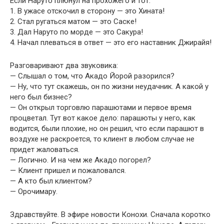
Если Наруто плюнул на прохожего и тот:
1. В ужасе отскочил в сторону — это Хината!
2. Стал ругаться матом — это Саске!
3. Дал Наруто по морде — это Сакура!
4. Начал плеваться в ответ — это его наставник Джирайя!
Разговаривают два звуковика:
— Слышал о том, что Акадо Йорой разорился?
— Ну, что тут скажешь, он по жизни неудачник. А какой у
него был бизнес?
— Он открыл торговлю парашютами и первое время
процветал. Тут вот какое дело: парашюты у него, как
водится, были плохие, но он решил, что если парашют в
воздухе не раскроется, то клиент в любом случае не
придет жаловаться.
— Логично. И на чем же Акадо погорел?
— Клиент пришел и пожаловался.
— А кто был клиентом?
— Орочимару.
Здравствуйте. В эфире новости Конохи. Сначала коротко