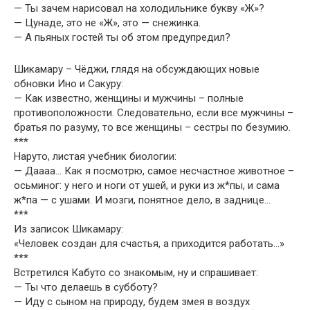
— Ты зачем нарисовал на холодильнике букву «Ж»?
— Цунаде, это не «Ж», это — снежинка.
— А пьяных гостей ты об этом предупредил?
Шикамару – Чёджи, глядя на обсуждающих новые
обновки Ино и Сакуру:
— Как известно, женщины и мужчины – полные
противоположности. Следовательно, если все мужчины –
братья по разуму, то все женщины – сестры по безумию.
***
Наруто, листая учебник биологии:
— Даааа… Как я посмотрю, самое несчастное животное –
осьминог: у него и ноги от ушей, и руки из ж*пы, и сама
ж*па — с ушами. И мозги, понятное дело, в заднице…
***
Из записок Шикамару:
«Человек создан для счастья, а приходится работать…»
***
Встретился Кабуто со знакомым, ну и спрашивает:
— Ты что делаешь в субботу?
— Иду с сыном на природу, будем змея в воздух