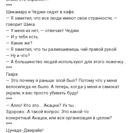
***
Шикамару и Чёджи сидят в кафе.
— Я заметил, что все люди имеют свои странности, —
говорит Шика.
— У меня их нет, — отвечает Чёджи.
— И у тебя есть.
— Какие же?
— Я заметил, что ты размешиваешь чай правой рукой.
— Ну и что?
— А большинство людей используют для этого ложечку…
***
Гаара:
— Это почему я раньше злой был? Потому что у меня
велосипеда не было. А теперь, когда у меня и самокат
украли, я вас просто убивать буду!
***
— Алло! Кто это…. Акацки? Ух ты…
Здорово…А такой вопрос: Это какой-то
конкретный Акацки, или вся организация в целом?
***
Цунаде-Джирайе!