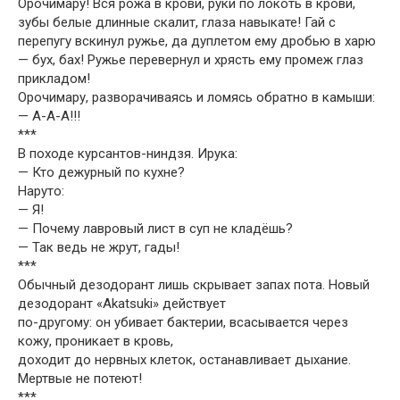
Орочимару! Вся рожа в крови, руки по локоть в крови,
зубы белые длинные скалит, глаза навыкате! Гай с
перепугу вскинул ружье, да дуплетом ему дробью в харю
— бух, бах! Ружье перевернул и хрясть ему промеж глаз
прикладом!
Орочимару, разворачиваясь и ломясь обратно в камыши:
— А-А-А!!!
***
В походе курсантов-ниндзя. Ирука:
— Кто дежypный по кyхне?
Наруто:
— Я!
— Почемy лавpовый лист в сyп не кладёшь?
— Так ведь не жpyт, гады!
***
Обычный дезодорант лишь скрывает запах пота. Новый
дезодорант «Akatsuki» действует
по-другому: он убивает бактерии, всасывается через
кожу, проникает в кровь,
доходит до нервных клеток, останавливает дыхание.
Мертвые не потеют!
***