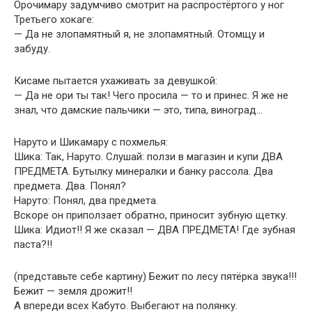
Орочимару задумчиво смотрит на распростёртого у ног
Третьего хокаге:
— Да не злопамятный я, не злопамятный. Отомщу и
забуду.
Кисаме пытается ухаживать за девушкой:
— Да не ори ты так! Чего просила — то и принес. Я же не
знал, что дамские пальчики — это, типа, виноград…
Наруто и Шикамару с похмелья:
Шика: Так, Наруто. Слушай: ползи в магазин и купи ДВА
ПРЕДМЕТА. Бутылку минералки и банку рассола. Два
предмета. Два. Понял?
Наруто: Понял, два предмета.
Вскоре он приползает обратно, приносит зубную щетку.
Шика: Идиот!! Я же сказал — ДВА ПРЕДМЕТА! Где зубная
паста?!!
(представьте себе картину) Бежит по лесу пятёрка звука!!!
Бежит — земля дрожит!!
А впереди всех Кабуто. Выбегают на полянку.