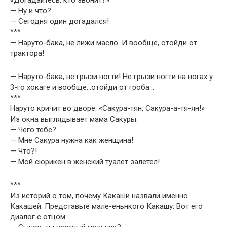
«Догадайтесь, кто звонит?»
— Ну и что?
— Сегодня один догадался!
***
— Наруто-бака, не лижи масло. И вообще, отойди от
трактора!
— Наруто-бака, не грызи ногти! Не грызи ногти на ногах у
3-го хокаге и вообще…отойди от гроба…
***
Наруто кричит во дворе: «Сакура-тян, Сакура-а-тя-ян!»
Из окна выглядывает мама Сакуры.
— Чего тебе?
— Мне Сакура нужна как женщина!
— Что?!
— Мой сюрикен в женский туалет залетел!
***
Из историй о том, почему Какаши назвали именно
Какашей. Представьте мале-еньнкого Какашу. Вот его
диалог с отцом: