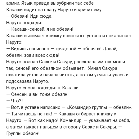
армии. Язык правда вызубрили так себе…
Какаши видит на плацу Наруто и кричит ему:
— Обезян! Иди сюда.
Наруто подходит:
— Какаши-сенсей, я не обезян!
Какаши вынимает книжку воинского устава и показывает
Наруто:
— Видишь написано — «рядовой — обезян»! Давай,
обезян, зови всех сюда!
Наруто позвал Сазке и Сакуру, рассказал им так мол и
так, сенсей его обезяном обзывает… Умная Сакура
схватила устав и начала читать, а потом ухмыльнулась и
подсказала Наруто.
Наруто снова подходит к Какаши:
— Сенсей, а вы тоже обезян!
— Что?!
— Вот, в уставе написано — «Командир группы — обезян».
— Ты читаешь не так! — Какаши отбирает книжку у
Наруто. — Вот как надо! Командир, — указывает на себя,
а затем тыкает пальцем в сторону Сазке и Сакуры. —
Группы обезян!