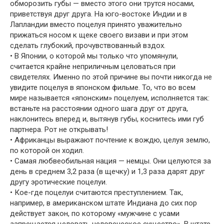
обморозить губы — вместо этого они трутся носами,
приветствуя друг друга. На юго-востоке Индии и в
Лапландии вместо поцелуя принято уважительно
прижаться носом к щеке своего визави и при этом
сделать глубокий, прочувствованный вздох.
• В Японии, о которой мы только что упомянули,
считается крайне неприличным целоваться при
свидетелях. Именно по этой причине вы почти никогда не
увидите поцелуя в японском фильме. То, что во всем
мире называется «японским» поцелуем, исполняется так:
встаньте на расстоянии одного шага друг от друга,
наклонитесь вперед и, вытянув губы, коснитесь ими губ
партнера. Рот не открывать!
• Африканцы выражают почтение к вождю, целуя землю,
по которой он ходил.
• Самая любвеобильная нация — немцы. Они целуются за
день в среднем 3,2 раза (в щечку) и 1,3 раза дарят друг
другу эротические поцелуи.
• Кое-где поцелуи считаются преступлением. Так,
например, в американском штате Индиана до сих пор
действует закон, по которому «мужчине с усами