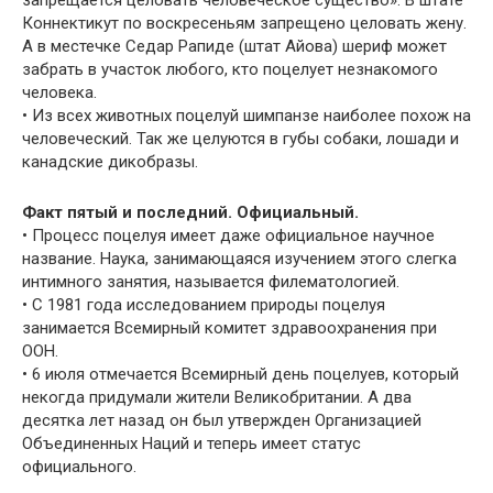
запрещается целовать человеческое существо». В штате
Коннектикут по воскресеньям запрещено целовать жену.
А в местечке Седар Рапиде (штат Айова) шериф может
забрать в участок любого, кто поцелует незнакомого
человека.
• Из всех животных поцелуй шимпанзе наиболее похож на
человеческий. Так же целуются в губы собаки, лошади и
канадские дикобразы.
Факт пятый и последний. Официальный.
• Процесс поцелуя имеет даже официальное научное
название. Наука, занимающаяся изучением этого слегка
интимного занятия, называется филематологией.
• С 1981 года исследованием природы поцелуя
занимается Всемирный комитет здравоохранения при
ООН.
• 6 июля отмечается Всемирный день поцелуев, который
некогда придумали жители Великобритании. А два
десятка лет назад он был утвержден Организацией
Объединенных Наций и теперь имеет статус
официального.