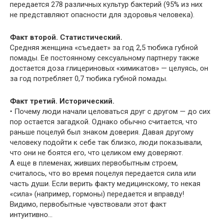
передается 278 различных культур бактерий (95% из них
не представляют опасности для здоровья человека).
Факт второй. Статистический.
Средняя женщина «съедает» за год 2,5 тюбика губной
помады. Ее постоянному сексуальному партнеру также
достается доза глицериновых «химикатов» — целуясь, он
за год потребляет 0,7 тюбика губной помады.
Факт третий. Исторический.
• Почему люди начали целоваться друг с другом — до сих
пор остается загадкой. Однако обычно считается, что
раньше поцелуй был знаком доверия. Давая другому
человеку подойти к себе так близко, люди показывали,
что они не боятся его, что целиком ему доверяют.
А еще в племенах, живших первобытным строем,
считалось, что во время поцелуя передается сила или
часть души. Если верить факту медицинскому, то некая
«сила» (например, гормоны) передается и вправду!
Видимо, первобытные чувствовали этот факт
интуитивно…