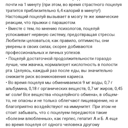
почти на 1 минуту (при этом, во время страстного поцелуя
тратится приблизительно 6,4 калорий в минуту!).
Настоящий поцелуй вызывает в мозгу те же химические
реакции, что прыжки с парашютом.
• Вместе с тем, по мнению психологов, поцелуй
успокаивает нервную систему, предотвращая стрессы.
Любители целоваться, как правило, оптимисты, они
уверены в своих силах, скорее добиваются
профессиональных и личных успехов.
• Поцелуй достаточной продолжительности гораздо
лучше, чем жвачка, нормализует кислотность в полости
рта. Целуясь, каждый раз после еды, вы значительно
снижаете риск возникновения кариеса.
• Во время поцелуя мы обмениваемся 9 мг воды, 0,7 г
альбумина, 0,18 г органических веществ, 0,7 мг жиров, 0,45
мг соли! Все вещества «поцелуйного обмена», в общем-
то, не опасны и не только облегчают пищеварение, но и
благоприятно воздействуют на иммунитет. При этом не
стоит забывать, что с поцелуем передаются такие
«болезни влюбленных», как герпес, гепатит А и Б. А еще
во время поцелуя от одного человека другому