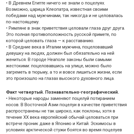
• В Древнем Египте ничего не знали о поцелуях.
Возможно, царица Клеопатра, известная своими
победами над мужчинами, так никогда и не целовалась
по-настоящему.
• Римляне в знак приветствия целовали глаза друг друга.
Это полная противоположность русской примете, по
которой целовать глаза — к расставанию.
• В Средние века в Италии мужчина, поцеловавший
девушку на людях, должен был обязательно на ней
жениться. В городе Неаполе законы были самыми
жестокими: поцеловавшись на улице, можно было
загреметь в тюрьму, а то и вовсе лишиться жизни, если
это произошло на глазах высокого духовного лица.
Факт четвертый. Познавательно-географический.
• Некоторые народы заменяют поцелуй потиранием
носов. В Восточной Азии поцелуи в качестве приветствия
распространены не так широко, как поклоны, хотя в
течение XX века европейский обычай целоваться при
встрече проник даже в Японию и Китай. Эскимосы в
условиях арктической стужи боятся во время поцелуев