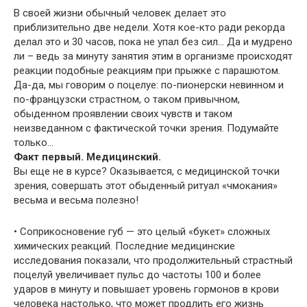
В своей жизни обычный человек делает это
приблизительно две недели. Хотя кое-кто ради рекорда
делал это и 30 часов, пока не упал без сил… Да и мудрено
ли – ведь за минуту занятия этим в организме происходят
реакции подобные реакциям при прыжке с парашютом.
Да-да, мы говорим о поцелуе: по-пионерски невинном и
по-французски страстном, о таком привычном,
обыденном проявлении своих чувств и таком
неизведанном с фактической точки зрения. Подумайте
только…
Факт первый. Медицинский.
Вы еще не в курсе? Оказывается, с медицинской точки
зрения, совершать этот обыденный ритуал «чмокания»
весьма и весьма полезно!
• Соприкосновение губ — это целый «букет» сложных
химических реакций. Последние медицинские
исследования показали, что продолжительный страстный
поцелуй увеличивает пульс до частоты 100 и более
ударов в минуту и повышает уровень гормонов в крови
человека настолько, что может продлить его жизнь