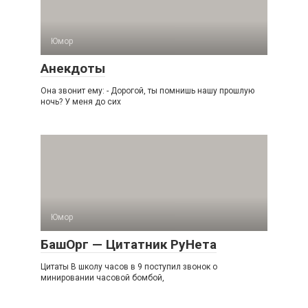
Юмор
Анекдоты
Она звонит ему: - Дорогой, ты помнишь нашу прошлую
ночь? У меня до сих
Юмор
БашОрг — Цитатник РуНета
Цитаты В школу часов в 9 поступил звонок о
минировании часовой бомбой,