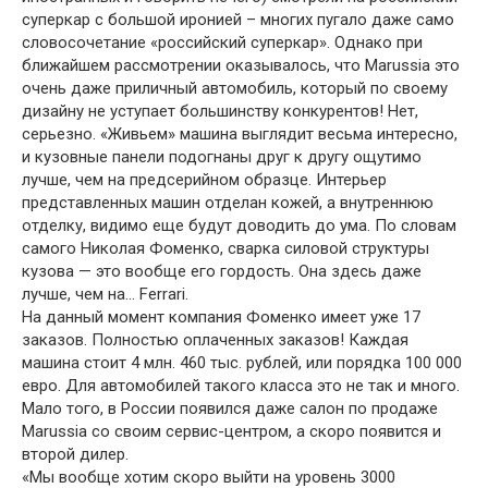
суперкар с большой иронией – многих пугало даже само
словосочетание «российский суперкар». Однако при
ближайшем рассмотрении оказывалось, что Marussia это
очень даже приличный автомобиль, который по своему
дизайну не уступает большинству конкурентов! Нет,
серьезно. «Живьем» машина выглядит весьма интересно,
и кузовные панели подогнаны друг к другу ощутимо
лучше, чем на предсерийном образце. Интерьер
представленных машин отделан кожей, а внутреннюю
отделку, видимо еще будут доводить до ума. По словам
самого Николая Фоменко, сварка силовой структуры
кузова — это вообще его гордость. Она здесь даже
лучше, чем на… Ferrari.
На данный момент компания Фоменко имеет уже 17
заказов. Полностью оплаченных заказов! Каждая
машина стоит 4 млн. 460 тыс. рублей, или порядка 100 000
евро. Для автомобилей такого класса это не так и много.
Мало того, в России появился даже салон по продаже
Marussia со своим сервис-центром, а скоро появится и
второй дилер.
«Мы вообще хотим скоро выйти на уровень 3000