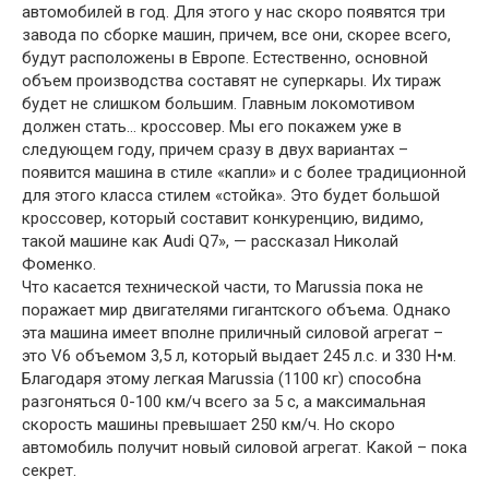
автомобилей в год. Для этого у нас скоро появятся три
завода по сборке машин, причем, все они, скорее всего,
будут расположены в Европе. Естественно, основной
объем производства составят не суперкары. Их тираж
будет не слишком большим. Главным локомотивом
должен стать… кроссовер. Мы его покажем уже в
следующем году, причем сразу в двух вариантах –
появится машина в стиле «капли» и с более традиционной
для этого класса стилем «стойка». Это будет большой
кроссовер, который составит конкуренцию, видимо,
такой машине как Audi Q7», — рассказал Николай
Фоменко.
Что касается технической части, то Marussia пока не
поражает мир двигателями гигантского объема. Однако
эта машина имеет вполне приличный силовой агрегат –
это V6 объемом 3,5 л, который выдает 245 л.с. и 330 Н•м.
Благодаря этому легкая Marussia (1100 кг) способна
разгоняться 0-100 км/ч всего за 5 с, а максимальная
скорость машины превышает 250 км/ч. Но скоро
автомобиль получит новый силовой агрегат. Какой – пока
секрет.