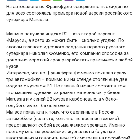
На автосалоне во Франкфурте совершенно неожиданно
для всех состоялась премьера новой версии российского
суперкара Marussia.
Машина получила индекс B2 – это второй вариант
«Маруси», а всего их может быть… сколько угодно. По
словам главного идеолога создания первого русского
суперкара Николая Фоменко, его компания способна за
довольно короткий срок разработать практически любой
кузов.
Интересно, что во Франкфурте Фоменко показал сразу
три автомобиля – помимо B2 на стенде стояли еще две
модели с кузовом В1. Но главный нюанс состоит в том,
что машины сделаны из разных материалов: у белой
Marussia и у синей В2 кузова карбоновые, а у бело-
голубого авто… базальтовый.
Мы все привыкли к тому, что сделанные в России
автомобили (если это, конечно, не военная техника),
представляют собой весьма жалкое зрелище. Именно
поэтому многие российские журналисты (а уж про
иностранных и говорить нечего) смотрели на российский