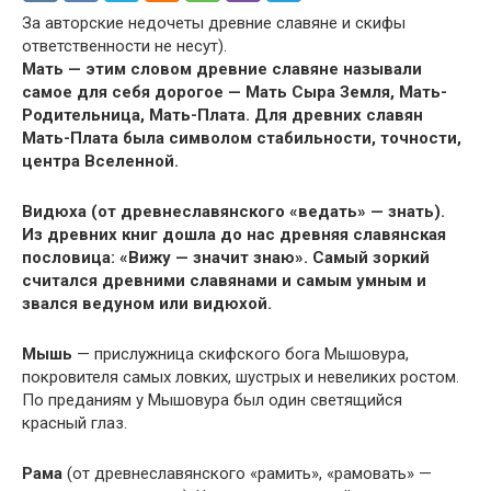
За авторские недочеты древние славяне и скифы
ответственности не несут).
Мать — этим словом древние славяне называли
самое для себя дорогое — Мать Сыра Земля, Мать-
Родительница, Мать-Плата. Для древних славян
Мать-Плата была символом стабильности, точности,
центра Вселенной.
Видюха (от древнеславянского «ведать» — знать).
Из древних книг дошла до нас древняя славянская
пословица: «Вижу — значит знаю». Самый зоркий
считался древними славянами и самым умным и
звался ведуном или видюхой.
Мышь
— прислужница скифского бога Мышовура,
покровителя самых ловких, шустрых и невеликих ростом.
По преданиям у Мышовура был один светящийся
красный глаз.
Рама
(от древнеславянского «рамить», «рамовать» —