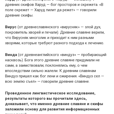
древних скифов Харуд — бог просторов и скрежета. «В
поле скрежет — Харуд пилит да режет» — говорили
древние скифы.
Вирус
(от древнеславянского «вирусняк» — злой дух,
покровитель хворей и печали). Древние славяне верили,
что Вирусняк многолик и приходит к ним разными
хворями, которые требуют разного подхода к лечению.
Винда
(от древнеанглийского «виндуз» — пробирающий
насквозь). Бога этого древние славяне придумали не
сами, а заимствовали; поклонялись ему, о чем
впоследствии сильно жалели. К древним славянам
Виндуз пришел как бог лени и ожирения. «Виндуз сел —
всю землю съел» — говорили древние славяне.
Проведенное лингвистическое исследование,
результаты которого вы прочитали здесь,
доказывает, что именно древние славяне и скифы
заложили основу для развития информационных