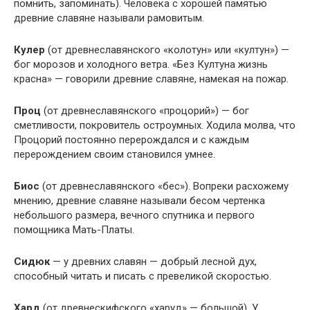
помнить, запоминать). Человека с хорошей памятью
древние славяне называли рамовитым.
Кулер
(от древнеславянского «колотун» или «култун») —
бог морозов и холодного ветра. «Без Култуна жизнь
красна» — говорили древние славяне, намекая на пожар.
Проц
(от древнеславянского «процорий») — бог
сметливости, покровитель остроумных. Ходила молва, что
Процорий постоянно перерождался и с каждым
перерождением своим становился умнее.
Биос
(от древнеславянского «бес»). Вопреки расхожему
мнению, древние славяне называли бесом чертенка
небольшого размера, вечного спутника и первого
помощника Мать-Платы.
Сидюк
— у древних славян — добрый лесной дух,
способный читать и писать с превеликой скоростью.
Хард
(от древнескифского «харуд» — большой). У