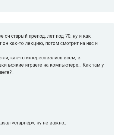
 оч старый препод, лет под 70, ну и как
т он как-то лекцию, потом смотрит на нас и
ыли, как-то интересовались всем, в
шки всякие играете на компьютере… Как там у
ете?..
казал «старпёр», ну не важно..