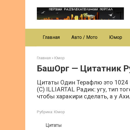
Перейти
к
контенту
Главная
Авто / Мото
Юмор
Главная
»
Юмор
БашОрг — Цитатник Р
Цитаты Один Терафлю это 102
(С) ILLIARTAL Радик: угу, тип т
чтобы харакири сделать, а у Ах
Рубрика:
Юмор
Цитаты