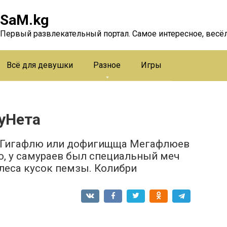
SaM.kg
Первый развлекательный портал. Самое интересное, весёл
Всё для девушки
Разное
Игры
уНета
4 Гигафлю или дофигищща Мегафлюев
ого, у самураев был специальный меч
илеса кусок пемзы. Колибри