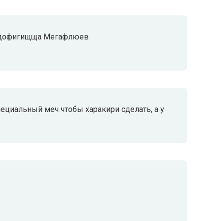
и дофигищща Мегафлюев
специальный меч чтобы харакири сделать, а у