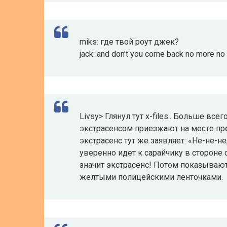
miks: где твой роут джек?
jack: and don’t you come back no more n
Livsy> Глянул тут x-files.. Больше все
экстрасенсом приезжают на место пр
экстрасенс тут же заявляет: «Не-не-н
уверенно идет к сарайчику в стороне о
значит экстрасенс! Потом показывают
желтыми полицейскими ленточками.