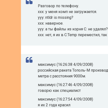
Разговор по телефону.
ххх: у меня комп не загружается.
yyy: ntldr is missing?
xxx: наверное.
yyy: а ты файлы из корня С: не удалял?
xxx: нет, я их в С:Temp переместил, та
максимус (16:26:38 4/09/2008)
российская ракета Тополь-М производ
метра с расстояния 9000м.
максимус (16:27:46 4/09/2008)
говорю как специалист
максимус (16:27:54 4/09/2008)
я их 2 года красил