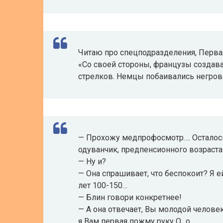
Читаю про спецподразделения, Перва
«Со своей стороны, французы создав
стрелков. Немцы побаивались негров.
— Прохожу медпрофосмотр…. Осталось
одуванчик, предпенсионного возраста
— Ну и?
— Она спрашивает, что беспокоит? Я 
лет 100-150…
— Блин говори конкретнее!
— А она отвечает, Вы молодой человек
я Вам первая пожму руку O_o