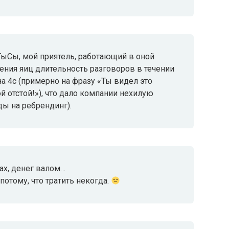
ТыСы, мой приятель, работающий в оной
ления яиц длительность разговоров в течении
на 4с (примерно на фразу «Ты видел это
й отстой!»), что дало компании нехилую
ды на ребрендинг).
ах, денег валом…
 потому, что тратить некогда.