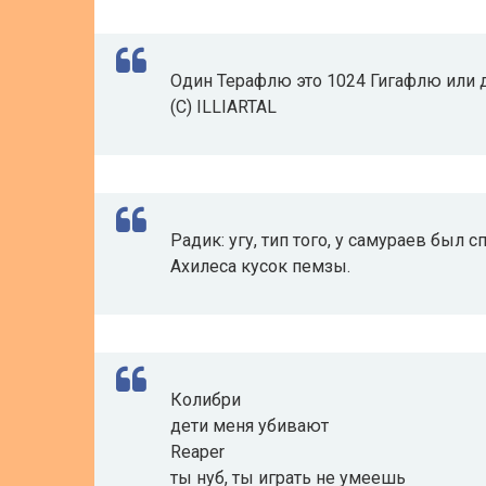
Один Терафлю это 1024 Гигафлю ил
(С) ILLIARTAL
Радик: угу, тип того, у самураев был 
Ахилеса кусок пемзы.
Колибри
дети меня убивают
Reaper
ты нуб, ты играть не умеешь