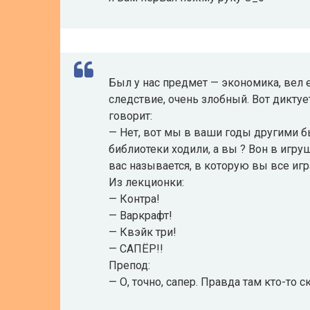
Был у нас предмет — экономика, вел ее
следствие, очень злобный. Вот диктуе
говорит:
— Нет, вот мы в ваши годы другими б
библиотеки ходили, а вы ? Вон в игру
вас называется, в которую вы все игра
Из лекционки:
— Контра!
— Варкрафт!
— Квэйк три!
— САПЁР!!
Препод:
— О, точно, сапер. Правда там кто-то с