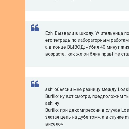
Ezh: Вызвали в школу. Учительница п
его тетрадь по лабораторным работам 
а в конце ВЫВОД: «Убил 40 минут жиз
возрасте.. как же он блин прав! Не ст
ash: обьясни мне разницу между Los
Burillo: ну вот смотри, предположим 
ash: ну
Burillo: при декомпрессии в случае L
златая цепь на дубе том», а в случае m
висело»