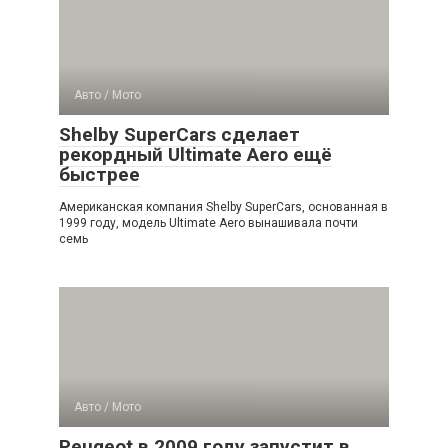
Авто / Мото
Shelby SuperCars сделает
рекордный Ultimate Aero ещё
быстрее
Американская компания Shelby SuperCars, основанная в
1999 году, модель Ultimate Aero вынашивала почти
семь
Авто / Мото
Peugeot в 2009 году запустит в