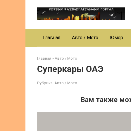
Перейти
к
контенту
Главная
Авто / Мото
Юмор
Главная
»
Авто / Мото
Суперкары ОАЭ
Рубрика:
Авто / Мото
Вам также мо