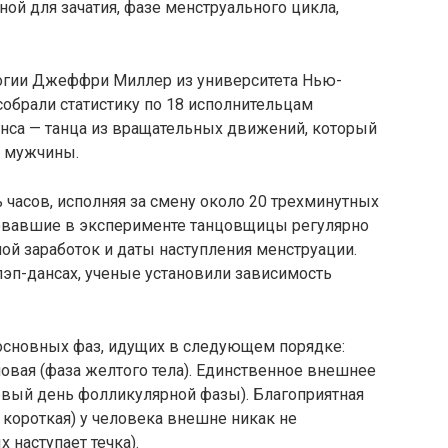
ной для зачатия, фазе менструального цикла,
огии Джеффри Миллер из университета Нью-
собрали статистику по 18 исполнительцам
анса — танца из вращательных движений, который
у мужчины.
часов, исполняя за смену около 20 трехминутных
твовавшие в эксперименте танцовщицы регулярно
й заработок и даты наступления менструации.
лэп-дансах, ученые установили зависимость
 основных фаз, идущих в следующем порядке:
овая (фаза желтого тела). Единственное внешнее
рвый день фолликулярной фазы). Благоприятная
 короткая) у человека внешне никак не
 наступает течка).