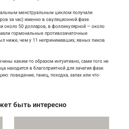
рмальным менструальным циклом получали
ров за час) именно в овуляционной фазе.
 около 50 долларов, в фолликулярной — около
имали гормональные противозачаточные
был ниже, чем у 11 непринимавших, явных пиков
чины каким-то образом интуитивно, сами того не
ца находится в благоприятной для зачатия фазе.
ю: поведение, танец, походка, запах или что-
жет быть интересно