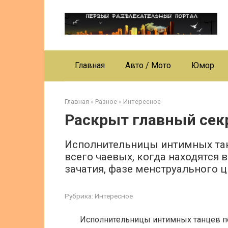
Перейти
к
контенту
Главная
Авто / Мото
Юмор
Главная
»
Разное
»
Интересное
Раскрыт главный сек
Исполнительницы интимных тан
всего чаевых, когда находятся 
зачатия, фазе менструального ц
Рубрика:
Интересное
Исполнительницы интимных танцев по