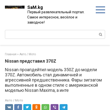
Перейти
SaM.kg
к
Первый развлекательный портал.
контенту
Самое интересное, весёлое и
заводное!
Поиск:
Главная
»
Авто / Мото
Nissan представил 370Z
Nissan проапдейтил модель 350Z до модели
370Z. Автомобиль стал динамичней и
агрессивней предшественника. Фары зигзагом
выполненные в одном стиле с американской
моделью Nissan Maxima, а инте
Авто / Мото