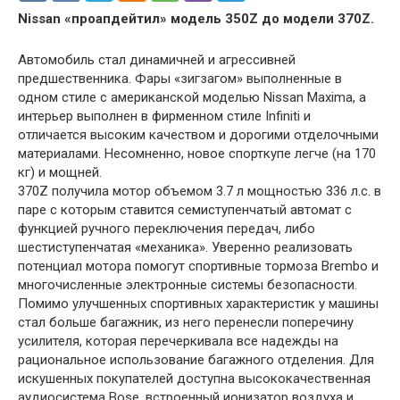
Nissan «проапдейтил» модель 350Z до модели 370Z.
Автомобиль стал динамичней и агрессивней
предшественника. Фары «зигзагом» выполненные в
одном стиле с американской моделью Nissan Maxima, а
интерьер выполнен в фирменном стиле Infiniti и
отличается высоким качеством и дорогими отделочными
материалами. Несомненно, новое спорткупе легче (на 170
кг) и мощней.
370Z получила мотор объемом 3.7 л мощностью 336 л.с. в
паре с которым ставится семиступенчатый автомат с
функцией ручного переключения передач, либо
шестиступенчатая «механика». Уверенно реализовать
потенциал мотора помогут спортивные тормоза Brembo и
многочисленные электронные системы безопасности.
Помимо улучшенных спортивных характеристик у машины
стал больше багажник, из него перенесли поперечину
усилителя, которая перечеркивала все надежды на
рациональное использование багажного отделения. Для
искушенных покупателей доступна высококачественная
аудиосистема Bose, встроенный ионизатор воздуха и