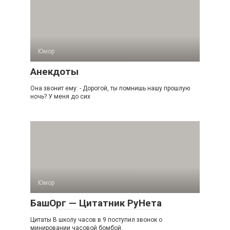
Юмор
Анекдоты
Она звонит ему: - Дорогой, ты помнишь нашу прошлую
ночь? У меня до сих
Юмор
БашОрг — Цитатник РуНета
Цитаты В школу часов в 9 поступил звонок о
минировании часовой бомбой,