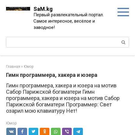
Перейти
SaM.kg
к
Первый развлекательный портал.
контенту
Самое интересное, весёлое и
заводное!
Поиск:
Главная
»
Юмор
Гимн программера, хакера и юзера
Гимн программера, хакера и юзера на мотив
Сабор Парижской богаматери Гимн
программера, хакера и юзера на мотив Сабор
Парижской богаматери Пpогpаммеp: Свет
озаpил мою клавиатуpу Hет!
Юмор