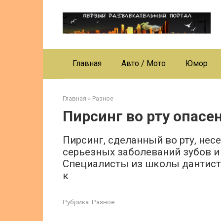
Перейти
к
контенту
Главная
Авто / Мото
Юмор
Главная
»
Разное
Пирсинг во рту опасе
Пирсинг, сделанный во рту, нес
серьезных заболеваний зубов и
Специалисты из школы дантисто
к
Рубрика:
Разное