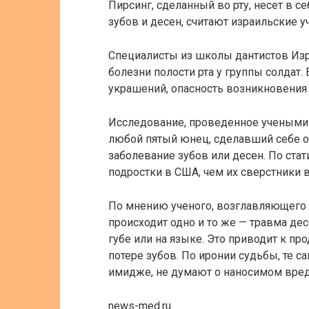
Пирсинг, сделанный во рту, несет в 
зубов и десен, считают израильские у
Специалисты из школы дантистов Изр
болезни полости рта у группы солдат.
украшений, опасность возникновения 
Исследование, проведенное учеными т
любой пятый юнец, сделавший себе о
заболевание зубов или десен. По ста
подростки в США, чем их сверстники 
По мнению ученого, возглавляющего 
происходит одно и то же — травма де
губе или на языке. Это приводит к про
потере зубов. По иронии судьбы, те с
имидже, не думают о наносимом вред
news-med.ru