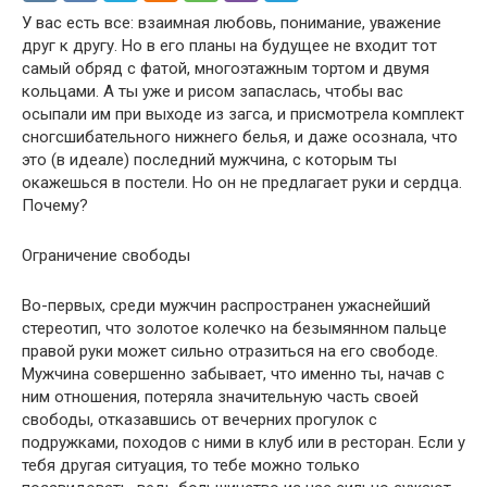
У вас есть все: взаимная любовь, понимание, уважение
друг к другу. Но в его планы на будущее не входит тот
самый обряд с фатой, многоэтажным тортом и двумя
кольцами. А ты уже и рисом запаслась, чтобы вас
осыпали им при выходе из загса, и присмотрела комплект
сногсшибательного нижнего белья, и даже осознала, что
это (в идеале) последний мужчина, с которым ты
окажешься в постели. Но он не предлагает руки и сердца.
Почему?
Ограничение свободы
Во-первых, среди мужчин распространен ужаснейший
стереотип, что золотое колечко на безымянном пальце
правой руки может сильно отразиться на его свободе.
Мужчина совершенно забывает, что именно ты, начав с
ним отношения, потеряла значительную часть своей
свободы, отказавшись от вечерних прогулок с
подружками, походов с ними в клуб или в ресторан. Если у
тебя другая ситуация, то тебе можно только