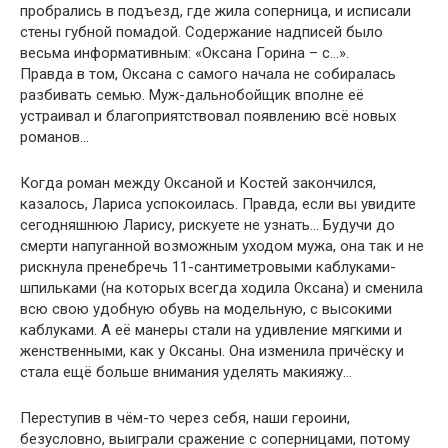
пробрались в подъезд, где жила соперница, и исписали
стены губной помадой. Содержание надписей было
весьма информативным: «Оксана Горина – с…».
Правда в том, Оксана с самого начала не собиралась
разбивать семью. Муж-дальнобойщик вполне её
устраивал и благоприятствовал появлению всё новых
романов…
Когда роман между Оксаной и Костей закончился,
казалось, Лариса успокоилась. Правда, если вы увидите
сегодняшнюю Ларису, рискуете не узнать… Будучи до
смерти напуганной возможным уходом мужа, она так и не
рискнула пренебречь 11-сантиметровыми каблуками-
шпильками (на которых всегда ходила Оксана) и сменила
всю свою удобную обувь на модельную, с высокими
каблуками. А её манеры стали на удивление мягкими и
женственными, как у Оксаны. Она изменила причёску и
стала ещё больше внимания уделять макияжу…
Переступив в чём-то через себя, наши героини,
безусловно, выиграли сражение с соперницами, потому