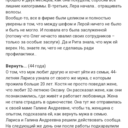
прошло и двух месяцев, как она похудела, сбросив все
лишние килограммы. В-третьих, Лера начала… отращивать
волосы.
Вообще-то, все в фирме были целиком и полностью
уверены в том, что между шефом и Лерой ничего не было
и быть не могло. И похвала его была заслуженной
(потому что Олег нечасто хвалил своих сотрудников –
только за особые заслуги). Да и Рита знала, что муж ей
верен. Но, знаете ли, чего не сделаешь ради
профилактики…
Вернуть…
(44 года)
О том, что муж любит другую и хочет уйти из семьи, 44-
летняя Лариса узнала от своего же мужа, с которым
прожила больше 20 лет. Костя не просто поведал жене,
что любит 32-летнюю Оксану. Он рассказал жене, как они
познакомились, где живёт и работает любовница. Жена
не стала страдать в одиночестве. Она тут же отправилась
к своей маме Галине Андреевне, чтобы та, женщина с
опытом, подсказала ей, как вернуть мужа в семью.
Лариса и Галина Андреевна решили действовать сообща.
На следующий же день они после работы подкараулили