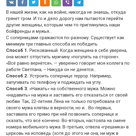
В нашей жизни, как на войне, никогда не знаешь, откуда
грянет гром. И то и дело дорогу нам пытаются перейти
другие женщины, которым чем-то приглянулись наши
бойфренды и мужья…
С соперницами сражаются по-разному. Существует как
минимум три главных способа их победить.
Способ 1.
Рискованный. Когда женщина в себе уверена,
она может отпустить мужчину «погулять на стороне».
«Всё равно вернётся», — уверенно говорит моя коллега по
работе Светлана, – Никуда он не денется…
Способ 2.
Устроить сопернице террор. Например,
запугивать по телефону и поджидать на углу.
Способ 3.
«Нажать» на собственного мужа. Можно
«надавить» на мужа и заставить его отказаться от своей
любви. Так, 22-летняя Лена не только потребовала от
своего мужа клятвы в верности, но и… Во-первых,
заставила его прямо при ней позвонить сопернице и
сказать, что всё кончено. Во-вторых, настояла на смене
номера мобильного мужа. В-третьих, отвела «грешника» в
церковь на исповедь (хотя до этого ни она, ни муж в