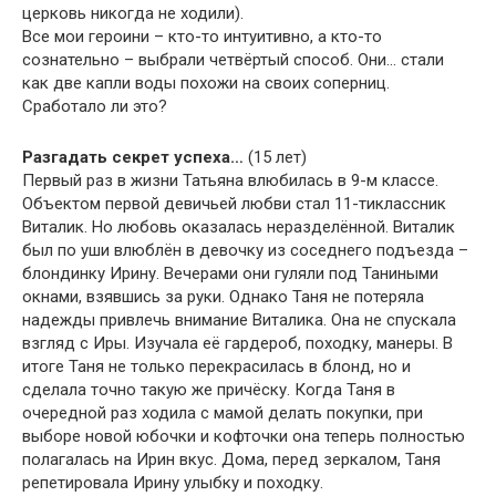
церковь никогда не ходили).
Все мои героини – кто-то интуитивно, а кто-то
сознательно – выбрали четвёртый способ. Они… стали
как две капли воды похожи на своих соперниц.
Сработало ли это?
Разгадать секрет успеха…
(15 лет)
Первый раз в жизни Татьяна влюбилась в 9-м классе.
Объектом первой девичьей любви стал 11-тиклассник
Виталик. Но любовь оказалась неразделённой. Виталик
был по уши влюблён в девочку из соседнего подъезда –
блондинку Ирину. Вечерами они гуляли под Таниными
окнами, взявшись за руки. Однако Таня не потеряла
надежды привлечь внимание Виталика. Она не спускала
взгляд с Иры. Изучала её гардероб, походку, манеры. В
итоге Таня не только перекрасилась в блонд, но и
сделала точно такую же причёску. Когда Таня в
очередной раз ходила с мамой делать покупки, при
выборе новой юбочки и кофточки она теперь полностью
полагалась на Ирин вкус. Дома, перед зеркалом, Таня
репетировала Ирину улыбку и походку.