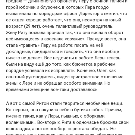
продаж — длинноногую брюнетку Леру с осиной талией и
горой юбочек и блузочек, в которых Лера гордо
вышагивала по коридорам офиса. Директор отметил, что
её отдел хорошо работает, что она, несмотря на юный
возраст (29 лет), очень талантливый руководитель.
Жену Риту похвала проняла так, что она взяла в оборот
всё имеющееся в арсенале «оружие». Прежде всего, она
стала «травить» Леру на работе: писать на неё
докладные, придираться и говорить, что она вообще
ничего не делает. Все недочёты в работе Леры теперь
были на виду ещё до того, как брюнетка в рабочем
порядке успевала их исправлять. Конечно, Олег, как
опытный руководитель, видел пристрастное отношение
жены к Лере и не обращал особого внимания. Но
временами женщине всё-таки доставалось.
А вот с самой Ритой стали твориться необычные вещи.
Во-первых, она накупила себе в бутиках юбок. Причём,
именно таких, как у Леры, пышных, с оборками,
воланчиками… Во-вторых, Рита в одночасье бросила свои
шоколадки, а потом вообще перестала обедать. Не