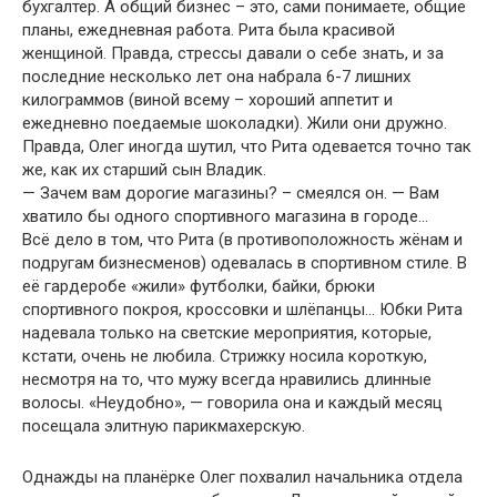
бухгалтер. А общий бизнес – это, сами понимаете, общие
планы, ежедневная работа. Рита была красивой
женщиной. Правда, стрессы давали о себе знать, и за
последние несколько лет она набрала 6-7 лишних
килограммов (виной всему – хороший аппетит и
ежедневно поедаемые шоколадки). Жили они дружно.
Правда, Олег иногда шутил, что Рита одевается точно так
же, как их старший сын Владик.
— Зачем вам дорогие магазины? – смеялся он. — Вам
хватило бы одного спортивного магазина в городе…
Всё дело в том, что Рита (в противоположность жёнам и
подругам бизнесменов) одевалась в спортивном стиле. В
её гардеробе «жили» футболки, байки, брюки
спортивного покроя, кроссовки и шлёпанцы… Юбки Рита
надевала только на светские мероприятия, которые,
кстати, очень не любила. Стрижку носила короткую,
несмотря на то, что мужу всегда нравились длинные
волосы. «Неудобно», — говорила она и каждый месяц
посещала элитную парикмахерскую.
Однажды на планёрке Олег похвалил начальника отдела