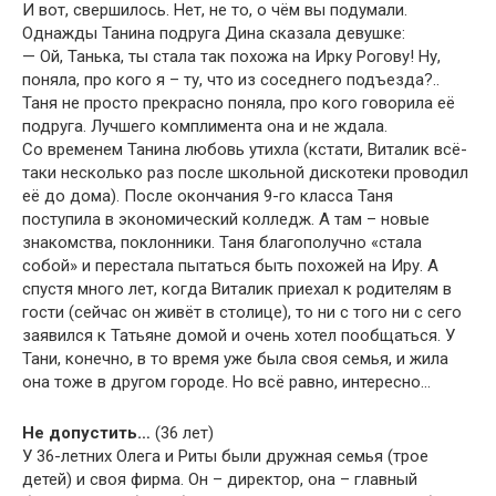
И вот, свершилось. Нет, не то, о чём вы подумали.
Однажды Танина подруга Дина сказала девушке:
— Ой, Танька, ты стала так похожа на Ирку Рогову! Ну,
поняла, про кого я – ту, что из соседнего подъезда?..
Таня не просто прекрасно поняла, про кого говорила её
подруга. Лучшего комплимента она и не ждала.
Со временем Танина любовь утихла (кстати, Виталик всё-
таки несколько раз после школьной дискотеки проводил
её до дома). После окончания 9-го класса Таня
поступила в экономический колледж. А там – новые
знакомства, поклонники. Таня благополучно «стала
собой» и перестала пытаться быть похожей на Иру. А
спустя много лет, когда Виталик приехал к родителям в
гости (сейчас он живёт в столице), то ни с того ни с сего
заявился к Татьяне домой и очень хотел пообщаться. У
Тани, конечно, в то время уже была своя семья, и жила
она тоже в другом городе. Но всё равно, интересно…
Не допустить…
(36 лет)
У 36-летних Олега и Риты были дружная семья (трое
детей) и своя фирма. Он – директор, она – главный