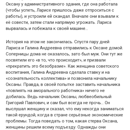
Оксану у административного здания, где она работала
(чтобы успеть, Ларисе пришлось даже отпроситься с
работы), и устроили ей скандал. Вначале они взывали к
её совести, затем стали напрямую угрожать. Лариса
вырвалась и побежала к своей машине…
История на этом не закончилась. Спустя пару дней
Лариса и Галина Андреевна отправились к Оксане домой.
Соперницы дома не оказалось, зато был муж. Они тут же
посвятили его «в то, что происходит», и призвали
«прекратить это безобразие». Как женщина советского
воспитания, Галина Андреевна сделала ставку и на
«сознательность коллектива» и позвонила начальнику
Оксаны. Правда, в своей попытке заставить начальника
«повлиять на аморального работника» ничего не
добилась. Ведь начальник Оксаны, любвеобильный
Григорий Павлович, и сам был всегда не прочь… Он
выслушал женщину и сказал, что ему некогда заниматься
такой ерундой, когда в стране серьёзные экономические
проблемы. Тогда поведать о том, какая стерва Оксана,
женщины решили всему подъезду. Однажды они