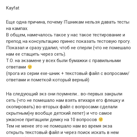
Kayfat
Еще одна причина, почему ITшникам нельзя давать тесты
на кампах.
В общем, намечалось такое у нас такое тестирование и
препод на консультацию принес показать тестовую прогу.
Показал и сразу удалил, чтоб не сперли (что не помешало
нам ее стащить через сеть).
Т.О. на экзамене у всех были бумажки с правильными
ответами
(прога из серии ехе-шник + текстовый файл с вопросами/
ответами и пометкой который верный)
На следующий экз они поумнели… во-первых закрыли
сеть (что не помешало нам взять втихаря его флешку и
скопировать) во-вторых файл с вопросами сделали
скрытным(ну вообще детский лепет) и что самое
ужасное притащили демку на 10 вопросов
Тем не менее это не помешало нам во время экза
открыть текстовый файл и через поиск искать в нем