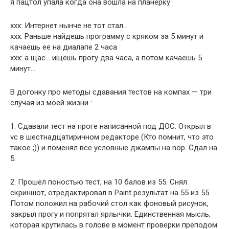
я пацтол упала когда она вошла на планерку
ххх: Интернет нынче не тот стал…
ххх: Раньше найдешь программу с кряком за 5 минут и
качаешь ее на диалапе 2 часа
ххх: а щас… ищешь прогу два часа, а потом качаешь 5
минут…
В догонку про методы сдавания тестов на компах — три
случая из моей жизни :
1. Сдавали тест на проге написанной под ДОС. Открыл в
vc в шестнадцатиричном редакторе (Кто помнит, что это
такое ;)) и поменял все условные джампы на nop. Сдал на
5.
2. Прошел поностью тест, на 10 балов из 55. Снял
скриншот, отредактировал в Paint результат на 55 из 55.
Потом положил на рабочий стол как фоновый рисунок,
закрыл прогу и попрятал ярлычки. Единственная мысль,
которая крутилась в голове в момент проверки преподом