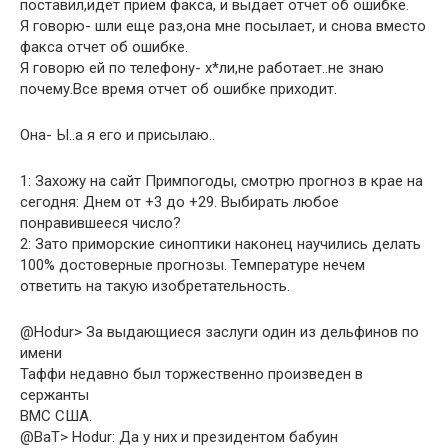
поставил,идёт прием факса, и выдает отчет об ошибке.
Я говорю- шли еще раз,она мне посылает, и снова вместо
факса отчет об ошибке.
Я говорю ей по телефону- х*ли,не работает..не знаю
почему.Все время отчет об ошибке приходит.
Она- Ы..а я его и присылаю..
1: Захожу на сайт Примпогоды, смотрю прогноз в крае на
сегодня: Днем от +3 до +29. Выбирать любое
понравившееся число?
2: Зато приморские синоптики наконец научились делать
100% достоверные прогнозы. Температуре нечем
ответить на такую изобретательность.
@Hodur> За выдающиеся заслуги один из дельфинов по
имени
Таффи недавно был торжественно произведен в
сержанты
ВМС США.
@BaT> Hodur: Да у них и президентом бабуин