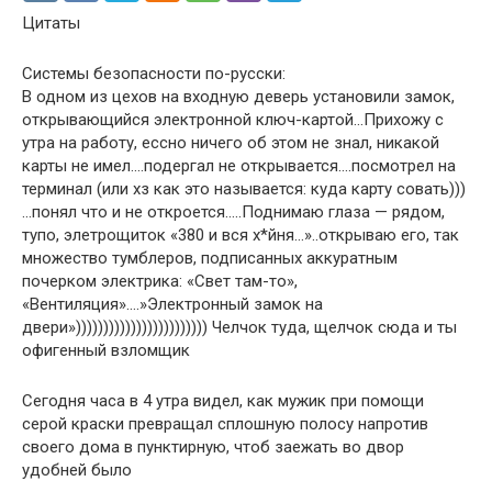
Цитаты
Системы безопасности по-русски:
В одном из цехов на входную деверь установили замок,
открывающийся электронной ключ-картой…Прихожу с
утра на работу, ессно ничего об этом не знал, никакой
карты не имел….подергал не открывается….посмотрел на
терминал (или хз как это называется: куда карту совать)))
…понял что и не откроется…..Поднимаю глаза — рядом,
тупо, элетрощиток «380 и вся х*йня…»..открываю его, так
множество тумблеров, подписанных аккуратным
почерком электрика: «Свет там-то»,
«Вентиляция»….»Электронный замок на
двери»)))))))))))))))))))))))) Челчок туда, щелчок сюда и ты
офигенный взломщик
Сегодня часа в 4 утра видел, как мужик при помощи
серой краски превращал сплошную полосу напротив
своего дома в пунктирную, чтоб заежать во двор
удобней было