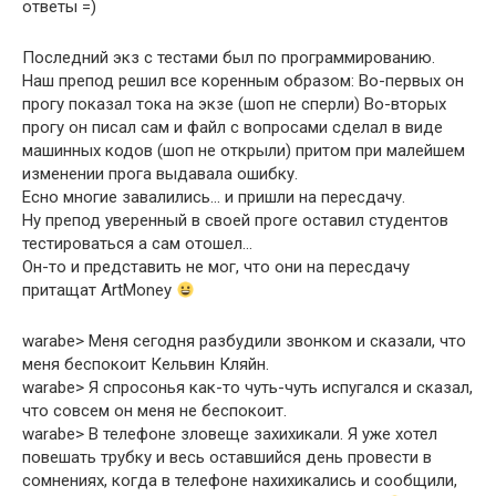
ответы =)
Последний экз с тестами был по программированию.
Наш препод решил все коренным образом: Во-первых он
прогу показал тока на экзе (шоп не сперли) Во-вторых
прогу он писал сам и файл с вопросами сделал в виде
машинных кодов (шоп не открыли) притом при малейшем
изменении прога выдавала ошибку.
Есно многие завалились… и пришли на пересдачу.
Ну препод уверенный в своей проге оставил студентов
тестироваться а сам отошел…
Он-то и представить не мог, что они на пересдачу
притащат ArtMoney
warabe> Меня сегодня разбудили звонком и сказали, что
меня беспокоит Кельвин Кляйн.
warabe> Я спросонья как-то чуть-чуть испугался и сказал,
что совсем он меня не беспокоит.
warabe> В телефоне зловеще захихикали. Я уже хотел
повешать трубку и весь оставшийся день провести в
сомнениях, когда в телефоне нахихикались и сообщили,