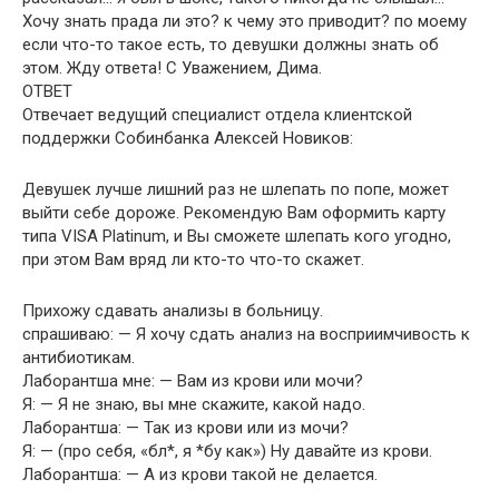
Хочу знать прада ли это? к чему это приводит? по моему
если что-то такое есть, то девушки должны знать об
этом. Жду ответа! С Уважением, Дима.
ОТВЕТ
Отвечает ведущий специалист отдела клиентской
поддержки Собинбанка Алексей Новиков:
Девушек лучше лишний раз не шлепать по попе, может
выйти себе дороже. Рекомендую Вам оформить карту
типа VISA Platinum, и Вы сможете шлепать кого угодно,
при этом Вам вряд ли кто-то что-то скажет.
Прихожу сдавать анализы в больницу.
спрашиваю: — Я хочу сдать анализ на восприимчивость к
антибиотикам.
Лаборантша мне: — Вам из крови или мочи?
Я: — Я не знаю, вы мне скажите, какой надо.
Лаборантша: — Так из крови или из мочи?
Я: — (про себя, «бл*, я *бу как») Ну давайте из крови.
Лаборантша: — А из крови такой не делается.