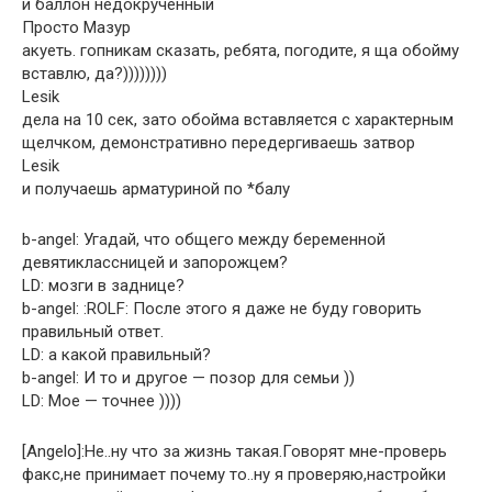
и баллон недокрученный
Просто Мазур
акуеть. гопникам сказать, ребята, погодите, я ща обойму
вставлю, да?))))))))
Lesik
дела на 10 сек, зато обойма вставляется с характерным
щелчком, демонстративно передергиваешь затвор
Lesik
и получаешь арматуриной по *балу
b-angel: Угадай, что общего между беременной
девятиклассницей и запорожцем?
LD: мозги в заднице?
b-angel: :ROLF: После этого я даже не буду говорить
правильный ответ.
LD: а какой правильный?
b-angel: И то и другое — позор для семьи ))
LD: Мое — точнее ))))
[Angelo]:Не..ну что за жизнь такая.Говорят мне-проверь
факс,не принимает почему то..ну я проверяю,настройки