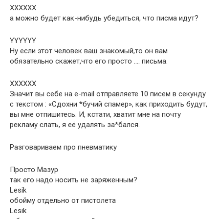
XXXXXX
а можно будет как-нибудь убедиться, что писма идут?
YYYYYY
Ну если этот человек ваш знакомый,то он вам
обязательно скажет,что его просто …. письма.
XXXXXX
Значит вы себе на e-mail отправляете 10 писем в секунду
с текстом : «Сдохни *бучий спамер», как приходить будут,
вы мне отпишитесь. И, кстати, хватит мне на почту
рекламу слать, я её удалять за*бался.
Разговариваем про пневматику
Просто Мазур
так его надо носить не заряженным?
Lesik
обойму отдельно от пистолета
Lesik