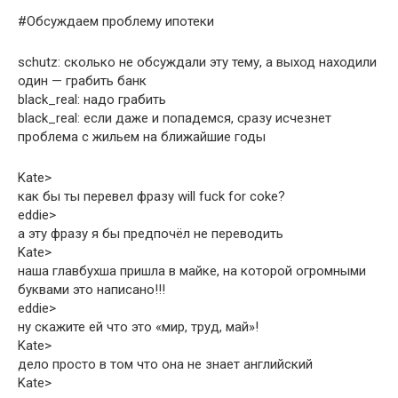
#Обсуждаем проблему ипотеки
schutz: сколько не обсуждали эту тему, а выход находили
один — грабить банк
black_real: надо грабить
black_real: если даже и попадемся, сразу исчезнет
проблема с жильем на ближайшие годы
Kate>
как бы ты перевел фразу will fuck for coke?
eddie>
а эту фразу я бы предпочёл не переводить
Kate>
наша главбухша пришла в майке, на которой огромными
буквами это написано!!!
eddie>
ну скажите ей что это «мир, труд, май»!
Kate>
дело просто в том что она не знает английский
Kate>