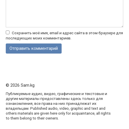
Сохранить моё имя, email и адрес сайта в этом браузере для
последующих моих комментариев.
© 2026 Sam.kg
Публикуемые аудио, видео, графические и текстовые и
другие материалы предоставлены здесь только для
ознакомления, все права на них принадлежат их
владельцам. Published audio, video, graphic and text and
others materials are given here only for acquaintance, all rights
to them belong to their owners.
1вин
Мостбет