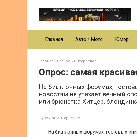
Перейти
к
контенту
Главная
Авто / Мото
Юмор
Главная
»
Разное
»
Интересное
Опрос: самая красива
На биатлонных форумах, гостев
новостям не утихает вечный сп
или брюнетка Хитцер, блондинк
Рубрика:
Интересное
На биатлонных форумах, гостевых кни