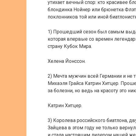
утихает вечный спор: кто красивее б
блондинка Нойнер или брюнетка Флэ
поклонников той или иной биатлонист
1) Прошедший сезон был самым выд
которая впервые со времен легенда
страну Кубок Мира.
Хелена Йонссон.
2) Мечта мужчин всей Германии и не 
Михаэля Грайса Катрин Хитцер. Прош
за болезни, но ведь на красоту это ник
Катрин Хитцер.
3) Королева российского биатлона, д
Зайцева в этом году не только верну
и стала настоящим лидером нашей же