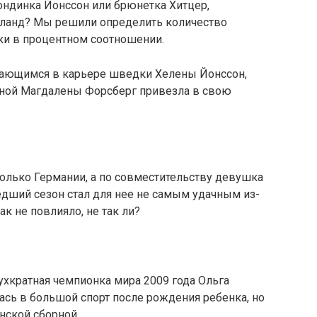
лондинка Йонссон или брюнетка Хитцер,
тланд? Мы решили определить количество
ки в процентном соотношении.
ающимся в карьере шведки Хелены Йонссон,
рной Магдалены Форсберг привезла в свою
только Германии, а по совместительству девушка
едший сезон стал для нее не самым удачным из-
ак не повлияло, не так ли?
вухкратная чемпионка мира 2009 года Ольга
лась в большой спорт после рождения ребенка, но
нской сборной.