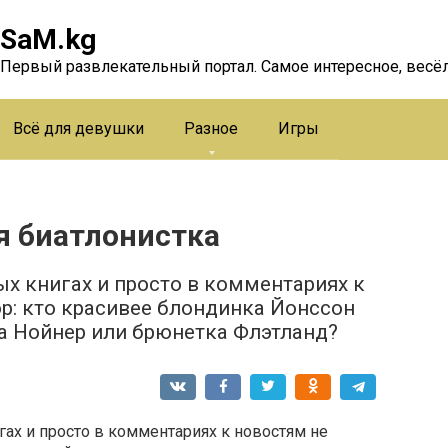
SaM.kg
Первый развлекательный портал. Самое интересное, весёл
Всё для девушки
Разное
Игры
я биатлонистка
ых книгах и просто в комментариях к
ор: кто красивее блондинка Йонссон
а Нойнер или брюнетка Флэтланд?
гах и просто в комментариях к новостям не